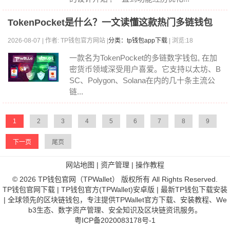
TokenPocket是什么？一文读懂这款热门多链钱包
2026-08-07 | 作者: TP钱包官方网站 |
分类：tp钱包app下载
| 浏览:18
一款名为TokenPocket的多链数字钱包, 在加
密货币领域深受用户喜爱。它支持以太坊、B
SC、Polygon、Solana在内的几十条主流公
链...
1
2
3
4
5
6
7
8
9
下一页
尾页
网站地图
|
资产管理
|
操作教程
© 2026 TP钱包官网（TPWallet） 版权所有 All Rights Reserved.
TP钱包官网下载 | TP钱包官方(TPWallet)安卓版 | 最新TP钱包下载安装
| 全球领先的区块链钱包，专注提供TPWallet官方下载、安装教程、We
b3生态、数字资产管理、安全知识及区块链资讯服务。
粤ICP备2020083178号-1