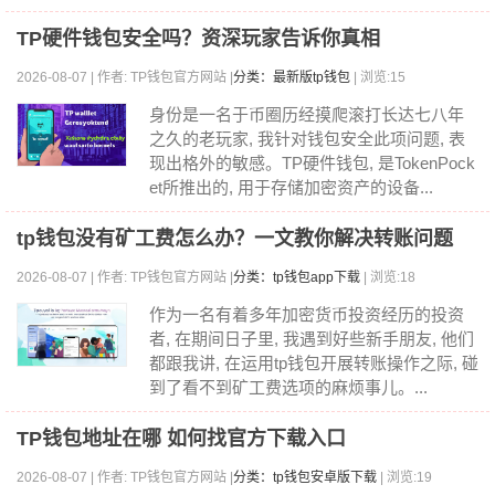
TP硬件钱包安全吗？资深玩家告诉你真相
2026-08-07 | 作者: TP钱包官方网站 |
分类：最新版tp钱包
| 浏览:15
身份是一名于币圈历经摸爬滚打长达七八年
之久的老玩家, 我针对钱包安全此项问题, 表
现出格外的敏感。TP硬件钱包, 是TokenPock
et所推出的, 用于存储加密资产的设备...
tp钱包没有矿工费怎么办？一文教你解决转账问题
2026-08-07 | 作者: TP钱包官方网站 |
分类：tp钱包app下载
| 浏览:18
作为一名有着多年加密货币投资经历的投资
者, 在期间日子里, 我遇到好些新手朋友, 他们
都跟我讲, 在运用tp钱包开展转账操作之际, 碰
到了看不到矿工费选项的麻烦事儿。...
TP钱包地址在哪 如何找官方下载入口
2026-08-07 | 作者: TP钱包官方网站 |
分类：tp钱包安卓版下载
| 浏览:19