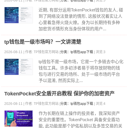
2026-08-11 | 作者: TP钱包官方网站 |
分类：tp钱包app下载
| 浏览:5
近期, 有部分运用TokenPocket钱包的友人, 碰
到了网络没法登录的情形, 这般状况着实让人
心里着急得火烧火燎。身为以长期持有多种
加密货币情形充当身份体现的用户...
tp钱包是一级市场吗？一文讲清楚
2026-08-11 | 作者: TP钱包官方网站 |
分类：tp钱包app下载
| 浏览:3
tp钱包不是一级市场，它是一个多链去中心化
钱包工具。许多初涉者易于将存放财物的钱
包与进行交易的场所、处于一级市场的平台
予以混淆, 然而实际上...
TokenPocket安全盾开启教程 保护你的加密资产
2026-08-11 | 作者: TP钱包官方网站 |
分类：tp钱包app下载
| 浏览:4
作为长期在链上操作的投资者，我深知资产
安全的重要性。TokenPocket 具备安全盾功
能, 此功能是那个护佑私钥以及多签交易的关