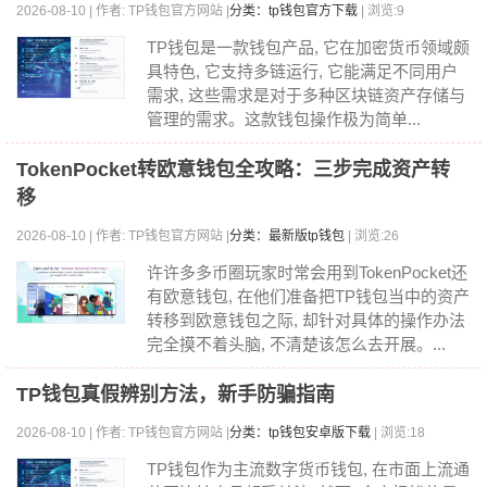
2026-08-10 | 作者: TP钱包官方网站 |
分类：tp钱包官方下载
| 浏览:9
TP钱包是一款钱包产品, 它在加密货币领域颇
具特色, 它支持多链运行, 它能满足不同用户
需求, 这些需求是对于多种区块链资产存储与
管理的需求。这款钱包操作极为简单...
TokenPocket转欧意钱包全攻略：三步完成资产转
移
2026-08-10 | 作者: TP钱包官方网站 |
分类：最新版tp钱包
| 浏览:26
许许多多币圈玩家时常会用到TokenPocket还
有欧意钱包, 在他们准备把TP钱包当中的资产
转移到欧意钱包之际, 却针对具体的操作办法
完全摸不着头脑, 不清楚该怎么去开展。...
TP钱包真假辨别方法，新手防骗指南
2026-08-10 | 作者: TP钱包官方网站 |
分类：tp钱包安卓版下载
| 浏览:18
TP钱包作为主流数字货币钱包, 在市面上流通