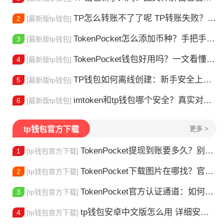
TP怎么转账不了了呢 TP转账失败？这5个原因最常见，一文解决你的转账焦虑
2
[最新版tp钱包]
TokenPocket怎么添加币种？手把手教你自定义代币
3
[最新版tp钱包]
TokenPocket钱包好用吗？一文看懂核心功能特点
4
[最新版tp钱包]
TP钱包如何离线创建：新手安全上链指南
5
[最新版tp钱包]
imtoken和tp钱包哪个安全？真实对比告诉你
6
[最新版tp钱包]
tp钱包官方下载
更多 >
TokenPocket提现到账要多久？别把钱包当银行，看完这篇就懂了
1
[tp钱包官方下载]
TokenPocket下载图片在哪找？官方渠道最靠谱
2
[tp钱包官方下载]
TokenPocket官方认证通道：如何找到真正的官方渠道
3
[tp钱包官方下载]
tp钱包安卓中文版怎么用 详细安装教程
4
[tp钱包官方下载]