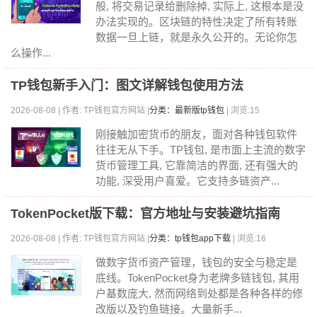
般, 将交易记录给删除掉, 实际上, 这根本是没
办法实现的。区块链的特性决定了所有转账
数据一旦上链，就是永久公开的。无论你怎
么操作...
TP钱包新手入门：图文详解钱包使用方法
2026-08-08 | 作者: TP钱包官方网站 |
分类：最新版tp钱包
| 浏览:15
刚接触加密货币的朋友，面对各种钱包软件
往往无从下手。TP钱包, 是市面上主流的数字
货币管理工具, 它靠简洁的界面, 还有强大的
功能, 深受用户喜爱。它支持多链资产...
TokenPocket版下载：官方地址与安装避坑指南
2026-08-08 | 作者: TP钱包官方网站 |
分类：tp钱包app下载
| 浏览:16
做数字货币资产管理，钱包的安全与稳定是
底线。TokenPocket身为老牌多链钱包, 其用
户基数庞大, 然而网络到处都是各种各样的修
改版以及钓鱼链接。大量新手...