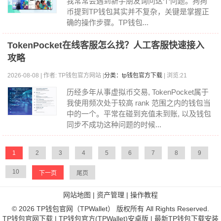
我常常会遇到新手朋友询问这个问题。狗狗
币提到TP钱包其实并不复杂，关键是掌握正
确的操作步骤。TP钱包...
TokenPocket在线客服怎么找？人工客服快速接入
攻略
2026-08-08 | 作者: TP钱包官方网站 |
分类：tp钱包官方下载
| 浏览:21
历经多年从事虚拟币交易, TokenPocket属于
我使用频次处于较高 rank 范围之内的钱包当
中的一个。平常在碰到充值未到账, 以及钱包
同步不成功这种问题的时候...
1
2
3
4
5
6
7
8
9
10
下一页
尾页
网站地图
|
资产管理
|
操作教程
© 2026 TP钱包官网（TPWallet） 版权所有 All Rights Reserved.
TP钱包官网下载 | TP钱包官方(TPWallet)安卓版 | 最新TP钱包下载安装