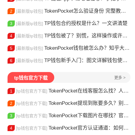
TokenPocket怎么验证身份 完整教程分享 手把手教你完成KYC认证流程
2
[最新版tp钱包]
TP钱包合约授权是什么？一文讲清楚
3
[最新版tp钱包]
TP钱包被了？别慌，这样操作或许能找回
4
[最新版tp钱包]
TokenPocket钱包被怎么办？知乎大神防攻略
5
[最新版tp钱包]
TP钱包新手入门：图文详解钱包使用方法
6
[最新版tp钱包]
tp钱包官方下载
更多 >
TokenPocket在线客服怎么找？人工客服快速接入攻略
1
[tp钱包官方下载]
TokenPocket提现到账要多久？别把钱包当银行，看完这篇就懂了
2
[tp钱包官方下载]
TokenPocket下载图片在哪找？官方渠道最靠谱
3
[tp钱包官方下载]
TokenPocket官方认证通道：如何找到真正的官方渠道
4
[tp钱包官方下载]