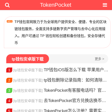
TokenPocket
TP钱包官网致力于为全球用户提供安全、便捷、专业的区块
链钱包服务，全面支持多链数字资产管理与去中心化应用接
入。用户可通过 TP 钱包轻松创建和备份钱包，安全存储代
币
tp钱包安卓版下载
更多 >
TP钱包iOS版怎么下载 苹果用户安装指南
1
[tp钱包安卓版下载]
tp钱包删除记录指南：如何清除交易历史
2
[tp钱包安卓版下载]
TokenPocket有客服电话吗？官方联系方式详解
3
[tp钱包安卓版下载]
去TokenPocket官方兑换店换币，这几个坑别再踩了
4
[tp钱包安卓版下载]
TokenPocket怎么注册？需要实名认证吗？
5
[tp钱包安卓版下载]