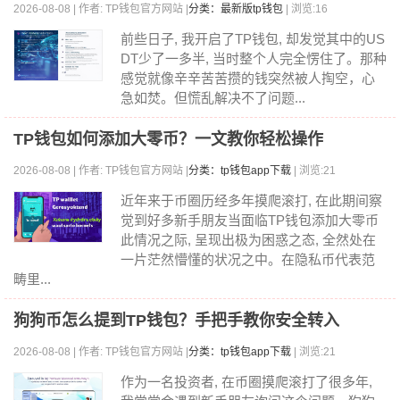
2026-08-08 | 作者: TP钱包官方网站 |
分类：最新版tp钱包
| 浏览:16
前些日子, 我开启了TP钱包, 却发觉其中的US
DT少了一多半, 当时整个人完全愣住了。那种
感觉就像辛辛苦苦攒的钱突然被人掏空，心
急如焚。但慌乱解决不了问题...
TP钱包如何添加大零币？一文教你轻松操作
2026-08-08 | 作者: TP钱包官方网站 |
分类：tp钱包app下载
| 浏览:21
近年来于币圈历经多年摸爬滚打, 在此期间察
觉到好多新手朋友当面临TP钱包添加大零币
此情况之际, 呈现出极为困惑之态, 全然处在
一片茫然懵懂的状况之中。在隐私币代表范
畴里...
狗狗币怎么提到TP钱包？手把手教你安全转入
2026-08-08 | 作者: TP钱包官方网站 |
分类：tp钱包app下载
| 浏览:21
作为一名投资者, 在币圈摸爬滚打了很多年,