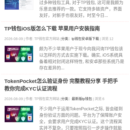
过多种钱包工具, 对于TP钱包, 这可是我颇为
乐意去推荐的一款。它支持多链资产，界面
友好，对新手也很友好。时至今日...
TP钱包iOS版怎么下载 苹果用户安装指南
2026-08-09 | 作者: TP钱包官方网站 |
分类：tp钱包安卓版下载
| 浏览:12
颇为不少苹果用户于现今向我问询TP钱包该
以怎样的方式去实施下载。确实, iOS系统具
备着相对封闭这样特性, 和安卓那些系统乃是
存在差异的...
TokenPocket怎么验证身份 完整教程分享 手把手
教你完成KYC认证流程
2026-08-09 | 作者: TP钱包官方网站 |
分类：最新版tp钱包
| 浏览:6
不少用户于运用TokenPocket之际, 皆会碰到
身份验证方面的问题。平台为了保障账户安
全，会要求用户完成KYC认证。这个流程其
实并不复杂，只要按照指引一步步操作就能