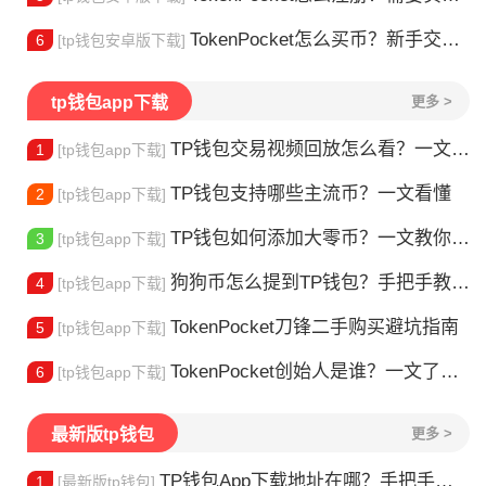
TokenPocket怎么买币？新手交易全流程详解
6
[tp钱包安卓版下载]
tp钱包app下载
更多 >
TP钱包交易视频回放怎么看？一文教你轻松找回
1
[tp钱包app下载]
TP钱包支持哪些主流币？一文看懂
2
[tp钱包app下载]
TP钱包如何添加大零币？一文教你轻松操作
3
[tp钱包app下载]
狗狗币怎么提到TP钱包？手把手教你安全转入
4
[tp钱包app下载]
TokenPocket刀锋二手购买避坑指南
5
[tp钱包app下载]
TokenPocket创始人是谁？一文了解李旭的加密钱包之路
6
[tp钱包app下载]
最新版tp钱包
更多 >
TP钱包App下载地址在哪？手把手教你安全下载
1
[最新版tp钱包]