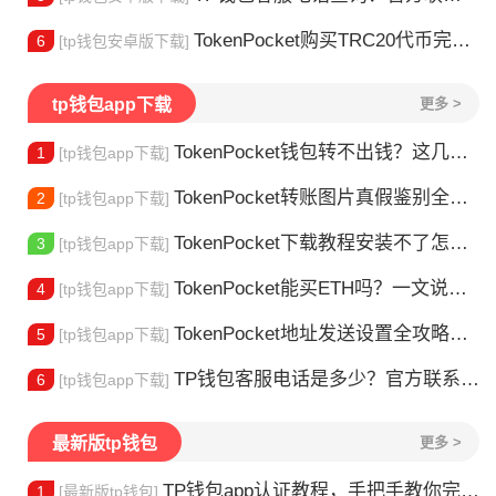
TokenPocket购买TRC20代币完整教程
6
[tp钱包安卓版下载]
tp钱包app下载
更多 >
TokenPocket钱包转不出钱？这几种情况你可能遇到过
1
[tp钱包app下载]
TokenPocket转账图片真假鉴别全攻略
2
[tp钱包app下载]
TokenPocket下载教程安装不了怎么办？手把手教你解决
3
[tp钱包app下载]
TokenPocket能买ETH吗？一文说清购买方式
4
[tp钱包app下载]
TokenPocket地址发送设置全攻略：快速添加常用联系人并安全转账
5
[tp钱包app下载]
TP钱包客服电话是多少？官方联系方式全解析
6
[tp钱包app下载]
最新版tp钱包
更多 >
TP钱包app认证教程，手把手教你完成身份验证
1
[最新版tp钱包]