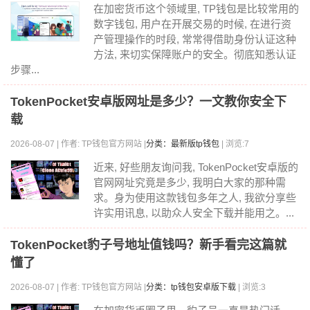
在加密货币这个领域里, TP钱包是比较常用的
数字钱包, 用户在开展交易的时候, 在进行资
产管理操作的时段, 常常得借助身份认证这种
方法, 来切实保障账户的安全。彻底知悉认证
步骤...
TokenPocket安卓版网址是多少？一文教你安全下
载
2026-08-07 | 作者: TP钱包官方网站 |
分类：最新版tp钱包
| 浏览:7
近来, 好些朋友询问我, TokenPocket安卓版的
官网网址究竟是多少, 我明白大家的那种需
求。身为使用这款钱包多年之人, 我欲分享些
许实用讯息, 以助众人安全下载并能用之。...
TokenPocket豹子号地址值钱吗？新手看完这篇就
懂了
2026-08-07 | 作者: TP钱包官方网站 |
分类：tp钱包安卓版下载
| 浏览:3