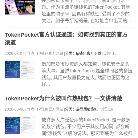
在加密货币圈子里，豹子号一直是热门话
题。作为主流多链钱包的TokenPocket, 其地
址里的豹子号, 因具有稀缺性, 受到了不少的
关注。豹子号所指的是, 在地址当中出现的...
TokenPocket官方认证通道：如何找到真正的官方
渠道
2026-08-07 | 作者: TP钱包官方网站 |
分类：tp钱包官方下载
| 浏览:15
做加密货币投资的人都知道，钱包安全是头
等大事。虽说TokenPocket是全球闻名的多链
钱包, 其用户数量极为庞大, 然而也正因为这
样...
TokenPocket为什么被叫作热钱包？一文讲清楚
2026-08-06 | 作者: TP钱包官方网站 |
分类：最新版tp钱包
| 浏览:16
被许多人广泛使用的TokenPocket, 是一款多
链数字钱包, 不少用户于其使用期间, 都会听
闻“热钱包”这般的说法。那它到底为什么被归