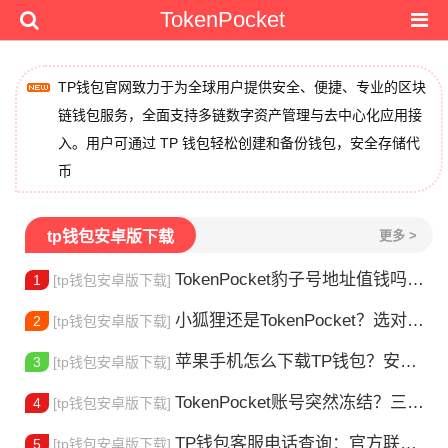
TokenPocket
TP钱包官网致力于为全球用户提供安全、便捷、专业的区块
链钱包服务，全面支持多链数字资产管理与去中心化应用接
入。用户可通过 TP 钱包轻松创建和备份钱包，安全存储代
币
tp钱包安卓版下载
更多 >
TokenPocket豹子号地址值钱吗？新手看完这篇就懂了
1
[tp钱包安卓版下载]
小狐狸还是TokenPocket？选对钱包很重要
2
[tp钱包安卓版下载]
苹果手机怎么下载TP钱包？安装教程来了
3
[tp钱包安卓版下载]
TokenPocket账号突然冻结？三步教你快速解冻
4
[tp钱包安卓版下载]
TP钱包客服电话查询：官方联系方式大全，快速解决问题
5
[tp钱包安卓版下载]