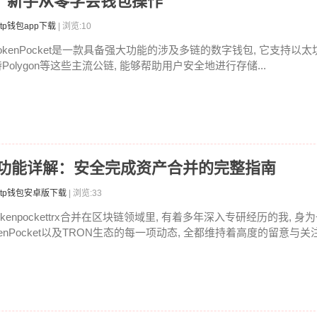
教程：新手从零学会钱包操作
tp钱包app下载
| 浏览:10
okenPocket是一款具备强大功能的涉及多链的数字钱包, 它支持以太坊,
Polygon等这些主流公链, 能够帮助用户安全地进行存储...
RX合并功能详解：安全完成资产合并的完整指南
tp钱包安卓版下载
| 浏览:33
okenpockettrx合并在区块链领域里, 有着多年深入专研经历的我, 身为
enPocket以及TRON生态的每一项动态, 全都维持着高度的留意与关注。