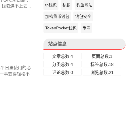
tp钱包
私钥
钓鱼网站
包连不上去...
加密货币钱包
钱包安全
TokenPocket钱包
币圈
站点信息
文章总数:4
页面总数:1
分类总数:4
标签总数:18
我平日里使用的必
评论总数:0
浏览总数:21
理一事变得轻松不