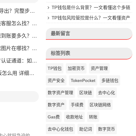
TP钱包是什么背景？一文看懂这个多链
完整步骤教你轻松获取
钱包的来头
TP钱包风险管控是什么？一文看懂资产
怎么找？人工客服快速接入攻略
安全核心
最新留言
？别把钱包当银行，看完这篇就懂了
片在哪找？官方渠道最靠谱
标签列表
通道：如何找到真正的官方渠道
TP钱包
加密货币
资产管理
么用 详细安装教程
资产安全
TokenPocket
多链钱包
数字资产管理
区块链
去中心化
数字资产
手续费
区块链网络
Gas费
收款地址
转账
去中心化钱包
助记词
数字货币
于内心就挺急迫的,