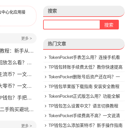
搜索
去中心化应用接
更多 >
热门文章
程：新手从零学会钱包操作
TokenPocket手表怎么用？连接手机看
看？一文教你轻松找回
行情教程
TP钱包转账手续费太低？教你快速提高
流币？一文看懂
Gas费
TokenPocket删账号后资产还在吗？一
？一文教你轻松操作
文讲清楚
TP钱包苹果版下载指南 安装安全教程
TokenPocket正式版怎么用？功能全解
手把手教你安全转入
析与安全使用指南
TP钱包怎么设置中文？语言切换教程
刀锋二手购买避坑指南
TokenPocket手续费高不高？一文说清
楚
TP钱包怎么添加莱特币？新手操作指南
更多 >