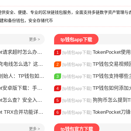
提供安全、便捷、专业的区块链钱包服务，全面支持多链数字资产管理与
创建和备份钱包，安全存储代币
更多 >
tp钱包app下载
请求超时怎么办？这几招帮你快速解决
TokenPocket使用教
1
[tp钱包app下载]
电线怎么选？这款真的好用
TP钱包交易视频回放怎么
2
[tp钱包app下载]
：TP钱包如何改变数字资产管理
TP钱包支持哪些主
3
[tp钱包app下载]
安卓版下载：手机多链钱包安装使用指南
TP钱包如何添加大零币
4
[tp钱包app下载]
et怎么查？安全入口查询指南
狗狗币怎么提到TP钱包？
5
[tp钱包app下载]
X合并功能详解：安全完成资产合并的完整指南
TokenPocket
6
[tp钱包app下载]
更多 >
tp钱包官方下载