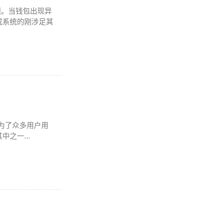
题。当钱包出现异
或系统的刚涉足其
成为了众多用户用
之一...