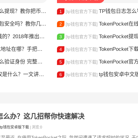
么提现？教你把币安全换成现金
TP钱包日志怎么导出？
1
[tp钱包官方下载]
t钱包安全吗？教你几招自查
TokenPocket在线客服
2
[tp钱包官方下载]
018年推出的多链钱包全解析
TokenPocket提现到账要多久
3
[tp钱包官方下载]
在哪？手把手教你安全下载
TokenPocket下载图
4
[tp钱包官方下载]
整教程分享 手把手教你完成KYC认证流程
TokenPocket官方认证
5
[tp钱包官方下载]
是什么？一文讲清楚
tp钱包安卓中文版怎
6
[tp钱包官方下载]
求超时怎么办？这几招帮你快速解决
tp钱包安卓版下载
| 浏览:0
至最近, 在使用TokenPocket之际, 忽然间遭遇了请求超时的状况, 