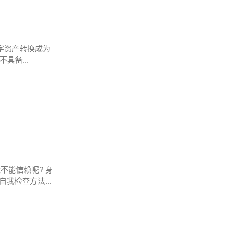
数字资产转换成为
具备...
能不能信赖呢? 身
我检查方法...