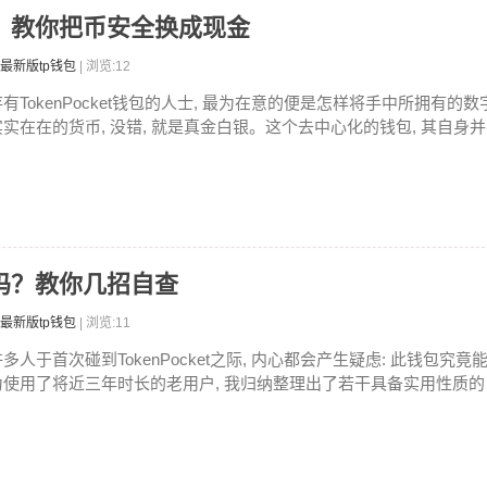
提现？教你把币安全换成现金
最新版tp钱包
| 浏览:12
存有TokenPocket钱包的人士, 最为在意的便是怎样将手中所拥有的
实实在在的货币, 没错, 就是真金白银。这个去中心化的钱包, 其自身并不
安全吗？教你几招自查
最新版tp钱包
| 浏览:11
多人于首次碰到TokenPocket之际, 内心都会产生疑虑: 此钱包究竟
为使用了将近三年时长的老用户, 我归纳整理出了若干具备实用性质的自