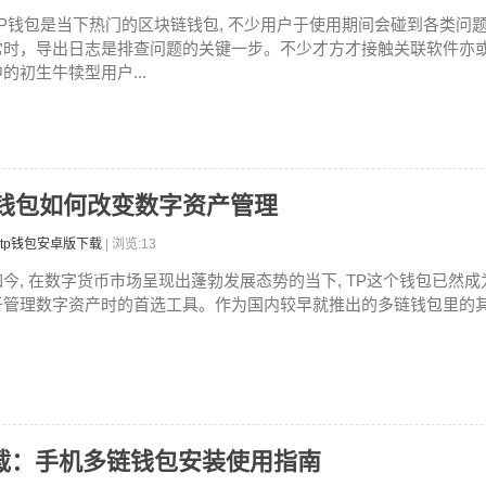
TP钱包是当下热门的区块链钱包, 不少用户于使用期间会碰到各类问
常时，导出日志是排查问题的关键一步。不少才方才接触关联软件亦
中的初生牛犊型用户...
P钱包如何改变数字资产管理
tp钱包安卓版下载
| 浏览:13
如今, 在数字货币市场呈现出蓬勃发展态势的当下, TP这个钱包已然
于管理数字资产时的首选工具。作为国内较早就推出的多链钱包里的其中
卓版下载：手机多链钱包安装使用指南