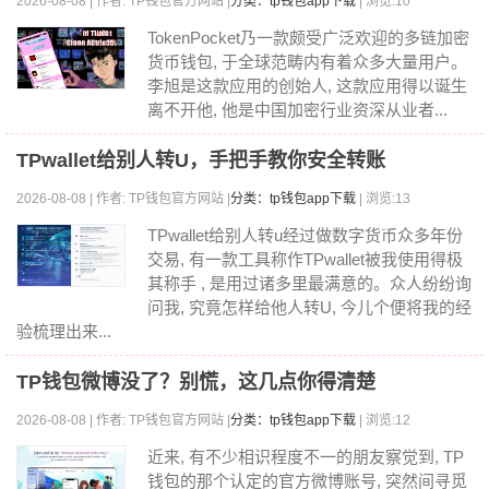
2026-08-08 | 作者: TP钱包官方网站 |
分类：tp钱包app下载
| 浏览:10
TokenPocket乃一款颇受广泛欢迎的多链加密
货币钱包, 于全球范畴内有着众多大量用户。
李旭是这款应用的创始人, 这款应用得以诞生
离不开他, 他是中国加密行业资深从业者...
TPwallet给别人转U，手把手教你安全转账
2026-08-08 | 作者: TP钱包官方网站 |
分类：tp钱包app下载
| 浏览:13
TPwallet给别人转u经过做数字货币众多年份
交易, 有一款工具称作TPwallet被我使用得极
其称手 , 是用过诸多里最满意的。众人纷纷询
问我, 究竟怎样给他人转U, 今儿个便将我的经
验梳理出来...
TP钱包微博没了？别慌，这几点你得清楚
2026-08-08 | 作者: TP钱包官方网站 |
分类：tp钱包app下载
| 浏览:12
近来, 有不少相识程度不一的朋友察觉到, TP
钱包的那个认定的官方微博账号, 突然间寻觅