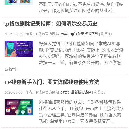
不到了, 于各自心底, 不免生出疑惑, 暗自嘀咕
起来。作为长期关注币圈动态的从业者...
tp钱包删除记录指南：如何清除交易历史
2026-08-08 | 作者: TP钱包官方网站 |
分类：tp钱包安卓版下载
| 浏览:17
好多人觉得, TP钱包能够如同平常的APP那
般, 将交易记录给删除掉, 实际上, 这根本是没
办法实现的。区块链的特性决定了所有转账
数据一旦上链，就是永久公开的。无论你怎
么操作...
TP钱包新手入门：图文详解钱包使用方法
2026-08-08 | 作者: TP钱包官方网站 |
分类：最新版tp钱包
| 浏览:17
刚接触加密货币的朋友，面对各种钱包软件
往往无从下手。TP钱包, 是市面上主流的数字
货币管理工具, 它靠简洁的界面, 还有强大的
功能, 深受用户喜爱。它支持多链资产...