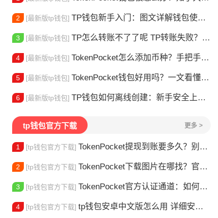
TP钱包新手入门：图文详解钱包使用方法
2
[最新版tp钱包]
TP怎么转账不了了呢 TP转账失败？这5个原因最常见，一文解决你的转账焦虑
3
[最新版tp钱包]
TokenPocket怎么添加币种？手把手教你自定义代币
4
[最新版tp钱包]
TokenPocket钱包好用吗？一文看懂核心功能特点
5
[最新版tp钱包]
TP钱包如何离线创建：新手安全上链指南
6
[最新版tp钱包]
tp钱包官方下载
更多 >
TokenPocket提现到账要多久？别把钱包当银行，看完这篇就懂了
1
[tp钱包官方下载]
TokenPocket下载图片在哪找？官方渠道最靠谱
2
[tp钱包官方下载]
TokenPocket官方认证通道：如何找到真正的官方渠道
3
[tp钱包官方下载]
tp钱包安卓中文版怎么用 详细安装教程
4
[tp钱包官方下载]