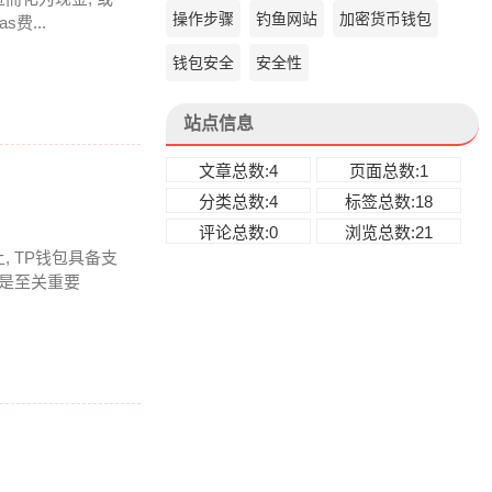
操作步骤
钓鱼网站
加密货币钱包
费...
钱包安全
安全性
站点信息
文章总数:4
页面总数:1
分类总数:4
标签总数:18
评论总数:0
浏览总数:21
 TP钱包具备支
言是至关重要