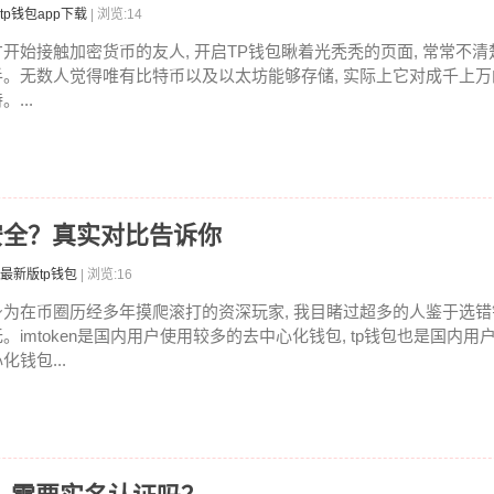
tp钱包app下载
| 浏览:14
才开始接触加密货币的友人, 开启TP钱包瞅着光秃秃的页面, 常常不
手。无数人觉得唯有比特币以及以太坊能够存储, 实际上它对成千上
。...
哪个安全？真实对比告诉你
最新版tp钱包
| 浏览:16
身为在币圈历经多年摸爬滚打的资深玩家, 我目睹过超多的人鉴于选
无。imtoken是国内用户使用较多的去中心化钱包, tp钱包也是国内
化钱包...