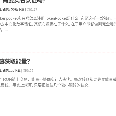
注册？需要实名认证吗？
tp钱包安卓版下载
| 浏览:27
okenpocket实名吗怎么注册TokenPocket是什么, 它是这样一款钱
的去中心化数字钱包, 其核心逻辑在于什么, 在于用户能够做到完全地
。...
快速获取能量？
tp钱包app下载
| 浏览:25
做TRON链上交易，能量不够确实让人头疼。每次转账都要先买能量
又费钱。事实上就算, 只要把控住几个微小琐碎的诀窍...