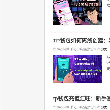
TP钱包如何离线创建
2026-08-08 | 作者: TP钱包官方网站 |
分类：
的
tp钱包充值汇旺：新手
2026-08-08 | 作者: TP钱包官方网站 |
分类：