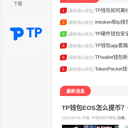
下载
TP钱包如何离线创
1
[最新版tp钱包]
imtoken和tp钱
2
[最新版tp钱包]
TP硬件钱包安全吗
3
[最新版tp钱包]
TP钱包app套路
4
[最新版tp钱包]
TPwallet钱包新版
5
[最新版tp钱包]
TokenPocket
6
[最新版tp钱包]
最新消息
TP钱包EOS怎么提币
2026-08-08 | 作者: TP钱包官方网站 |
分类：