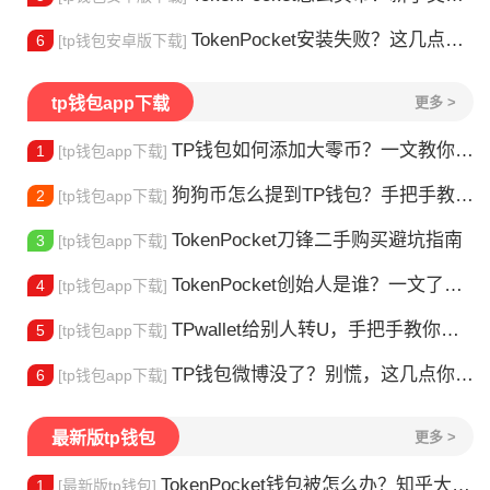
TokenPocket安装失败？这几点最常见
6
[tp钱包安卓版下载]
tp钱包app下载
更多 >
TP钱包如何添加大零币？一文教你轻松操作
1
[tp钱包app下载]
狗狗币怎么提到TP钱包？手把手教你安全转入
2
[tp钱包app下载]
TokenPocket刀锋二手购买避坑指南
3
[tp钱包app下载]
TokenPocket创始人是谁？一文了解李旭的加密钱包之路
4
[tp钱包app下载]
TPwallet给别人转U，手把手教你安全转账
5
[tp钱包app下载]
TP钱包微博没了？别慌，这几点你得清楚
6
[tp钱包app下载]
最新版tp钱包
更多 >
TokenPocket钱包被怎么办？知乎大神防攻略
1
[最新版tp钱包]