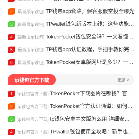
TP钱包app套路，假客服假空投全曝光
2
[最新版tp钱包]
TPwallet钱包新版本上线：这些功能升级值得体验
3
[最新版tp钱包]
TokenPocket钱包安全吗？一文看懂真实风险
4
[最新版tp钱包]
TP钱包app认证教程，手把手教你完成身份验证
5
[最新版tp钱包]
TokenPocket安卓版网址是多少？一文教你安全下载
6
[最新版tp钱包]
tp钱包官方下载
更多 >
TokenPocket下载图片在哪找？官方渠道最靠谱
1
[tp钱包官方下载]
TokenPocket官方认证通道：如何找到真正的官方渠道
2
[tp钱包官方下载]
tp钱包安卓中文版怎么用 详细安装教程
3
[tp钱包官方下载]
TPwallet钱包使用全攻略：新手也能快速上手掌握
4
[tp钱包官方下载]