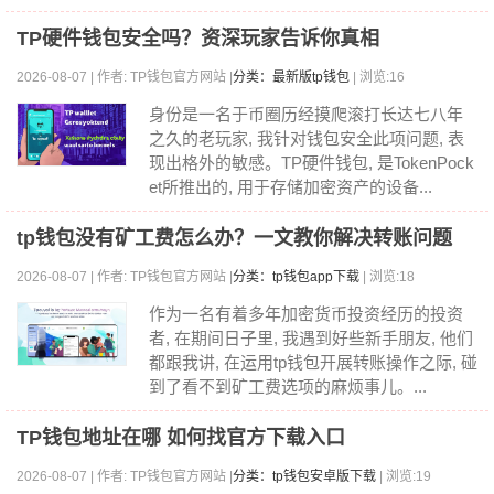
TP硬件钱包安全吗？资深玩家告诉你真相
2026-08-07 | 作者: TP钱包官方网站 |
分类：最新版tp钱包
| 浏览:16
身份是一名于币圈历经摸爬滚打长达七八年
之久的老玩家, 我针对钱包安全此项问题, 表
现出格外的敏感。TP硬件钱包, 是TokenPock
et所推出的, 用于存储加密资产的设备...
tp钱包没有矿工费怎么办？一文教你解决转账问题
2026-08-07 | 作者: TP钱包官方网站 |
分类：tp钱包app下载
| 浏览:18
作为一名有着多年加密货币投资经历的投资
者, 在期间日子里, 我遇到好些新手朋友, 他们
都跟我讲, 在运用tp钱包开展转账操作之际, 碰
到了看不到矿工费选项的麻烦事儿。...
TP钱包地址在哪 如何找官方下载入口
2026-08-07 | 作者: TP钱包官方网站 |
分类：tp钱包安卓版下载
| 浏览:19