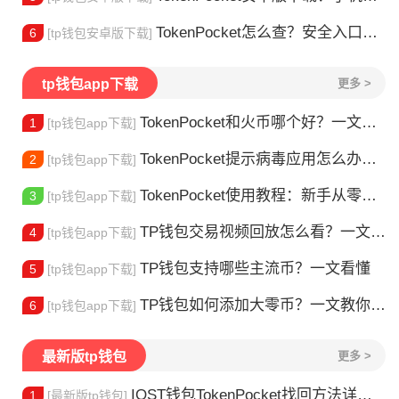
TokenPocket怎么查？安全入口查询指南
6
[tp钱包安卓版下载]
tp钱包app下载
更多 >
TokenPocket和火币哪个好？一文帮你理清选择
1
[tp钱包app下载]
TokenPocket提示病毒应用怎么办？原因全解析
2
[tp钱包app下载]
TokenPocket使用教程：新手从零学会钱包操作
3
[tp钱包app下载]
TP钱包交易视频回放怎么看？一文教你轻松找回
4
[tp钱包app下载]
TP钱包支持哪些主流币？一文看懂
5
[tp钱包app下载]
TP钱包如何添加大零币？一文教你轻松操作
6
[tp钱包app下载]
最新版tp钱包
更多 >
IOST钱包TokenPocket找回方法详解 - 助您安全恢复数字资产
1
[最新版tp钱包]