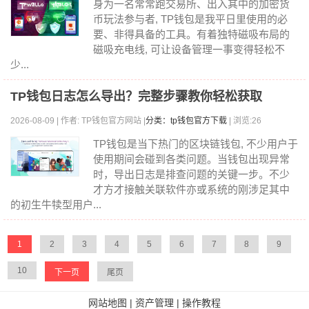
身为一名常常跑交易所、出入其中的加密货
币玩法参与者, TP钱包是我平日里使用的必
要、非得具备的工具。有着独特磁吸布局的
磁吸充电线, 可让设备管理一事变得轻松不
少...
TP钱包日志怎么导出？完整步骤教你轻松获取
2026-08-09 | 作者: TP钱包官方网站 |
分类：tp钱包官方下载
| 浏览:26
TP钱包是当下热门的区块链钱包, 不少用户于
使用期间会碰到各类问题。当钱包出现异常
时，导出日志是排查问题的关键一步。不少
才方才接触关联软件亦或系统的刚涉足其中
的初生牛犊型用户...
1
2
3
4
5
6
7
8
9
10
下一页
尾页
网站地图
|
资产管理
|
操作教程