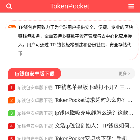
TokenPocket
TP钱包官网致力于为全球用户提供安全、便捷、专业的区块
链钱包服务，全面支持多链数字资产管理与去中心化应用接
入。用户可通过 TP 钱包轻松创建和备份钱包，安全存储代
币
tp钱包安卓版下载
更多 >
TP钱包苹果版下载打不开？三步解决下载问题
1
[tp钱包安卓版下载]
TokenPocket请求超时怎么办？这几招帮你快速解决
2
[tp钱包安卓版下载]
tp钱包磁吸充电线怎么选？这款真的好用
3
[tp钱包安卓版下载]
文浩tp钱包创始人：TP钱包如何改变数字资产管理
4
[tp钱包安卓版下载]
TokenPocket安卓版下载：手机多链钱包安装使用指南
5
[tp钱包安卓版下载]