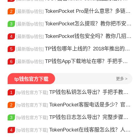
TokenPocket Pro是什么意思？多链钱包新手指南
2
[最新版tp钱包]
TokenPocket怎么提现？教你把币安全换成现金
3
[最新版tp钱包]
TokenPocket钱包安全吗？教你几招自查
4
[最新版tp钱包]
TP钱包哪年上线的？2018年推出的多链钱包全解析
5
[最新版tp钱包]
TP钱包App下载地址在哪？手把手教你安全下载
6
[最新版tp钱包]
tp钱包官方下载
更多 >
TP钱包私钥怎么导出？手把手教你安全备份助记词
1
[tp钱包官方下载]
TokenPocket客服电话是多少？官方热线查询
2
[tp钱包官方下载]
TP钱包日志怎么导出？完整步骤教你轻松获取
3
[tp钱包官方下载]
TokenPocket在线客服怎么找？人工客服快速接入攻略
4
[tp钱包官方下载]