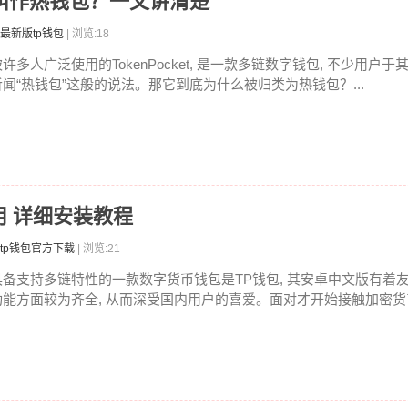
么被叫作热钱包？一文讲清楚
最新版tp钱包
| 浏览:18
许多人广泛使用的TokenPocket, 是一款多链数字钱包, 不少用户于
听闻“热钱包”这般的说法。那它到底为什么被归类为热钱包？...
用 详细安装教程
tp钱包官方下载
| 浏览:21
具备支持多链特性的一款数字货币钱包是TP钱包, 其安卓中文版有着友
功能方面较为齐全, 从而深受国内用户的喜爱。面对才开始接触加密货币