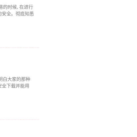
易的时候, 在进行
的安全。彻底知悉
 我明白大家的那种
安全下载并能用