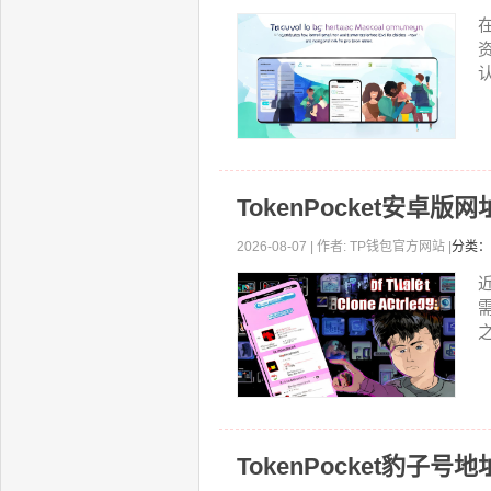
认
TokenPocket安
2026-08-07 | 作者: TP钱包官方网站 |
分类：
近
之
TokenPocket豹