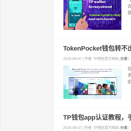
放
TokenPocket钱
2026-08-07 | 作者: TP钱包官方网站 |
分类：
由
TP钱包app认证教程
2026-08-07 | 作者: TP钱包官方网站 |
分类：