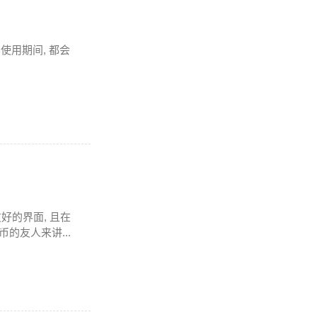
其使用期间, 都会
好的界面, 且在
的友人来讲...