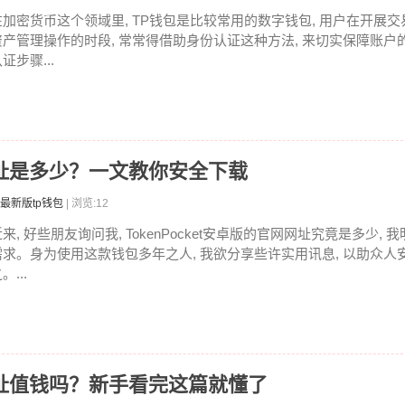
在加密货币这个领域里, TP钱包是比较常用的数字钱包, 用户在开展交
资产管理操作的时段, 常常得借助身份认证这种方法, 来切实保障账户
证步骤...
卓版网址是多少？一文教你安全下载
最新版tp钱包
| 浏览:12
来, 好些朋友询问我, TokenPocket安卓版的官网网址究竟是多少,
需求。身为使用这款钱包多年之人, 我欲分享些许实用讯息, 以助众人
。...
子号地址值钱吗？新手看完这篇就懂了