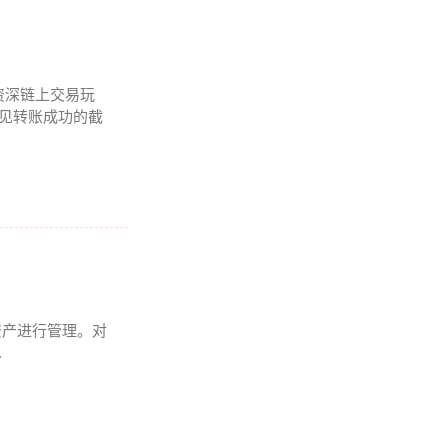
资深链上交易玩
瞅见转账成功的截
链资产进行管理。对
.