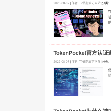
2026-08-07 | 作者: TP钱包官方网站 |
分类：
的
TokenPocket官
2026-08-07 | 作者: TP钱包官方网站 |
分类：