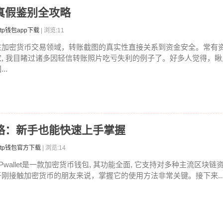
图片真假鉴别全攻略
tp钱包app下载
| 浏览:11
在加密货币交易领域，转账截图的真实性直接关系到资金安全。常有
家, 我目睹过诸多因轻信转账照片吃亏失利的例子了。好多人觉得，
...
全攻略：新手也能快速上手掌握
tp钱包官方下载
| 浏览:14
TPwallet是一款加密货币钱包, 其功能全面, 它支持对多种主流区块
于刚接触加密货币的朋友来说，掌握它的使用方法非常关键。接下来..