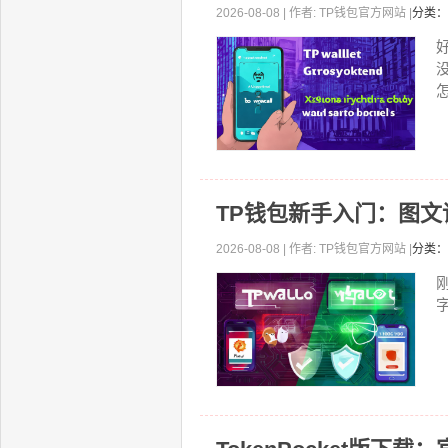
2026-08-08 | 作者: TP钱包官方网站 |
分类：
怎
TP钱包新手入门：图
2026-08-08 | 作者: TP钱包官方网站 |
分类：