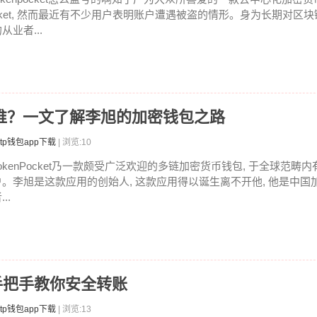
cket, 然而最近有不少用户表明账户遭遇被盗的情形。身为长期对区
从业者...
始人是谁？一文了解李旭的加密钱包之路
tp钱包app下载
| 浏览:10
TokenPocket乃一款颇受广泛欢迎的多链加密货币钱包, 于全球范畴
户。李旭是这款应用的创始人, 这款应用得以诞生离不开他, 他是中国
...
U，手把手教你安全转账
tp钱包app下载
| 浏览:13