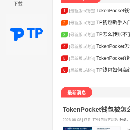
下载
TokenPocket
1
[最新版tp钱包]
TP钱包新手入门：
2
[最新版tp钱包]
TP怎么转账不了了呢 TP转账失败
3
[最新版tp钱包]
TokenPocket怎么
4
[最新版tp钱包]
TokenPocket钱
5
[最新版tp钱包]
TP钱包如何离线创
6
[最新版tp钱包]
最新消息
TokenPocket钱包
2026-08-08 | 作者: TP钱包官方网站 |
分类：