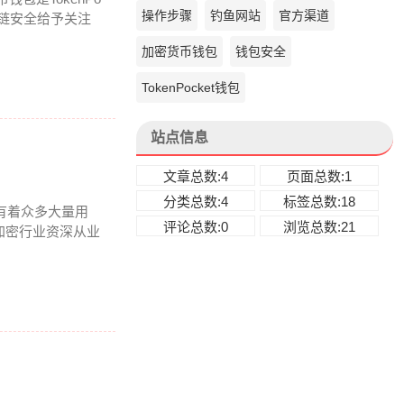
操作步骤
钓鱼网站
官方渠道
块链安全给予关注
加密货币钱包
钱包安全
TokenPocket钱包
站点信息
文章总数:4
页面总数:1
分类总数:4
标签总数:18
内有着众多大量用
评论总数:0
浏览总数:21
加密行业资深从业