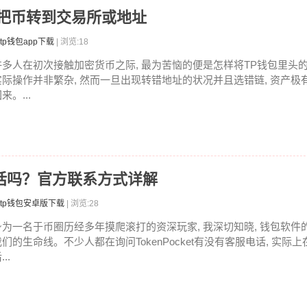
何把币转到交易所或地址
tp钱包app下载
| 浏览:18
许多人在初次接触加密货币之际, 最为苦恼的便是怎样将TP钱包里头
实际操作并非繁杂, 然而一旦出现转错地址的状况并且选错链, 资产极
来。...
服电话吗？官方联系方式详解
tp钱包安卓版下载
| 浏览:28
身为一名于币圈历经多年摸爬滚打的资深玩家, 我深切知晓, 钱包软件的
我们的生命线。不少人都在询问TokenPocket有没有客服电话, 实际
...