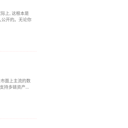
实际上, 这根本是
久公开的。无论你
是市面上主流的数
持多链资产...