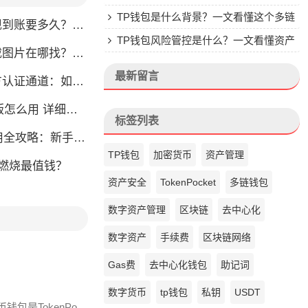
楚
TP钱包是什么背景？一文看懂这个多链
？别把钱包当银行，看完这篇就懂了
钱包的来头
TP钱包风险管控是什么？一文看懂资产
片在哪找？官方渠道最靠谱
安全核心
最新留言
通道：如何找到真正的官方渠道
么用 详细安装教程
标签列表
略：新手也能快速上手掌握
TP钱包
加密货币
资产管理
币燃烧最值钱？
资产安全
TokenPocket
多链钱包
数字资产管理
区块链
去中心化
数字资产
手续费
区块链网络
Gas费
去中心化钱包
助记词
数字货币
tp钱包
私钥
USDT
钱包是TokenPo