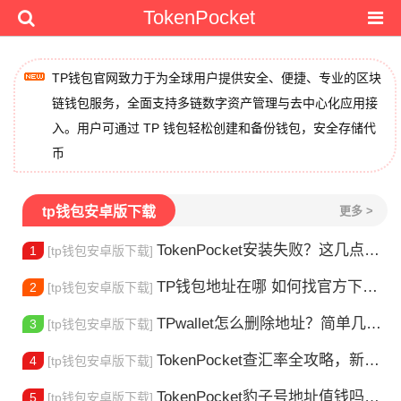
TokenPocket
TP钱包官网致力于为全球用户提供安全、便捷、专业的区块
链钱包服务，全面支持多链数字资产管理与去中心化应用接
入。用户可通过 TP 钱包轻松创建和备份钱包，安全存储代
币
tp钱包安卓版下载
更多 >
TokenPocket安装失败？这几点最常见
1
[tp钱包安卓版下载]
TP钱包地址在哪 如何找官方下载入口
2
[tp钱包安卓版下载]
TPwallet怎么删除地址？简单几步教你移除多余钱包
3
[tp钱包安卓版下载]
TokenPocket查汇率全攻略，新手一看就会
4
[tp钱包安卓版下载]
TokenPocket豹子号地址值钱吗？新手看完这篇就懂了
5
[tp钱包安卓版下载]