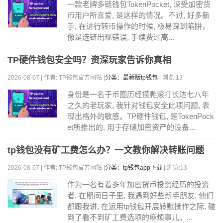
一款老牌多链钱包TokenPocket, 深受加密货
币用户所喜爱, 是这样的情况。不过, 好多新
手, 在进行转币操作的时候, 极易踩到陷阱，
像是选链出现错误, 手续费过高...
TP硬件钱包安全吗？资深玩家告诉你真相
2026-08-07 | 作者: TP钱包官方网站 |
分类：最新版tp钱包
| 浏览:13
身份是一名于币圈历经摸爬滚打长达七八年
之久的老玩家, 我针对钱包安全此项问题, 表
现出格外的敏感。TP硬件钱包, 是TokenPock
et所推出的, 用于存储加密资产的设备...
tp钱包没有矿工费怎么办？一文教你解决转账问题
2026-08-07 | 作者: TP钱包官方网站 |
分类：tp钱包app下载
| 浏览:13
作为一名有着多年加密货币投资经历的投资
者, 在期间日子里, 我遇到好些新手朋友, 他们
都跟我讲, 在运用tp钱包开展转账操作之际, 碰
到了看不到矿工费选项的麻烦事儿。...