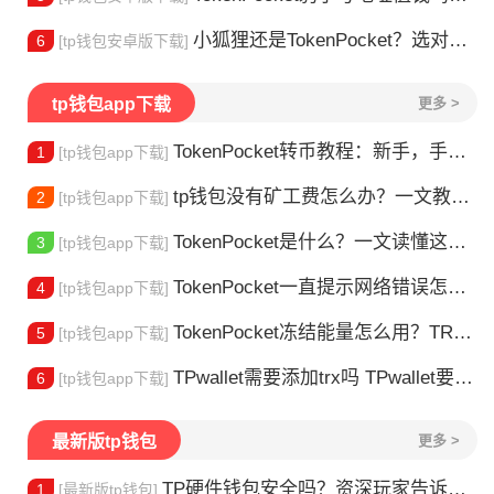
小狐狸还是TokenPocket？选对钱包很重要
6
[tp钱包安卓版下载]
tp钱包app下载
更多 >
TokenPocket转币教程：新手，手续费全解析
1
[tp钱包app下载]
tp钱包没有矿工费怎么办？一文教你解决转账问题
2
[tp钱包app下载]
TokenPocket是什么？一文读懂这款热门多链钱包
3
[tp钱包app下载]
TokenPocket一直提示网络错误怎么办？这几个方法帮你快速解决
4
[tp钱包app下载]
TokenPocket冻结能量怎么用？TRX冻结获取能量详解
5
[tp钱包app下载]
TPwallet需要添加trx吗 TPwallet要不要充TRX？一文说清
6
[tp钱包app下载]
最新版tp钱包
更多 >
TP硬件钱包安全吗？资深玩家告诉你真相
1
[最新版tp钱包]