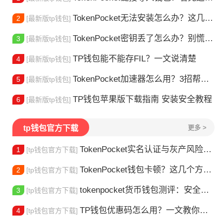
TokenPocket无法安装怎么办？这几个方法帮你解决
2
[最新版tp钱包]
TokenPocket密钥丢了怎么办？别慌，这样做还能找回
3
[最新版tp钱包]
TP钱包能不能存FIL？一文说清楚
4
[最新版tp钱包]
TokenPocket加速器怎么用？3招帮你快速解决交易卡顿问题
5
[最新版tp钱包]
TP钱包苹果版下载指南 安装安全教程
6
[最新版tp钱包]
tp钱包官方下载
更多 >
TokenPocket实名认证与灰产风险全解析
1
[tp钱包官方下载]
TokenPocket钱包卡顿？这几个方法帮你找回流畅体验
2
[tp钱包官方下载]
tokenpocket货币钱包测评：安全易用全攻略
3
[tp钱包官方下载]
TP钱包优惠码怎么用？一文教你省钱攻略
4
[tp钱包官方下载]