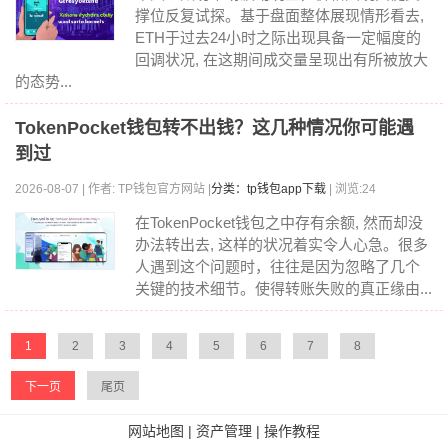
撑位反复试探。基于盘面整体展现情形看去,
ETH于过去24小时之际出现具备一定幅度的
回调状况, 在这期间成交量呈现出有所被放大
的态势...
TokenPocket钱包转不出钱？这几种情况你可能遇
到过
2026-08-07 | 作者: TP钱包官方网站 |
分类：tp钱包app下载
| 浏览:24
在TokenPocket钱包之中存有余额, 然而却没
办法转出去, 这样的状况着实令人心急。很多
人遇到这个问题时，往往是因为忽略了几个
关键的技术细节。使得转账失败的真正缘由...
1
2
3
4
5
6
7
8
下一页
尾页
网站地图
|
资产管理
|
操作教程