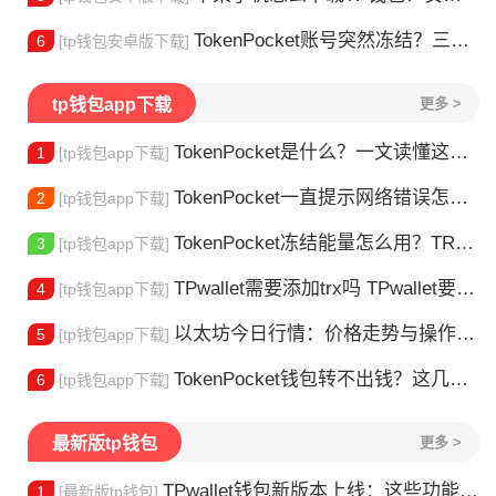
TokenPocket账号突然冻结？三步教你快速解冻
6
[tp钱包安卓版下载]
tp钱包app下载
更多 >
TokenPocket是什么？一文读懂这款热门多链钱包
1
[tp钱包app下载]
TokenPocket一直提示网络错误怎么办？这几个方法帮你快速解决
2
[tp钱包app下载]
TokenPocket冻结能量怎么用？TRX冻结获取能量详解
3
[tp钱包app下载]
TPwallet需要添加trx吗 TPwallet要不要充TRX？一文说清
4
[tp钱包app下载]
以太坊今日行情：价格走势与操作建议
5
[tp钱包app下载]
TokenPocket钱包转不出钱？这几种情况你可能遇到过
6
[tp钱包app下载]
最新版tp钱包
更多 >
TPwallet钱包新版本上线：这些功能升级值得体验
1
[最新版tp钱包]