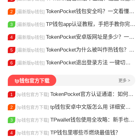
TokenPocket钱包安全吗？一文看懂真实风险
2
[最新版tp钱包]
TP钱包app认证教程，手把手教你完成身份验证
3
[最新版tp钱包]
TokenPocket安卓版网址是多少？一文教你安全下载
4
[最新版tp钱包]
TokenPocket为什么被叫作热钱包？一文讲清楚
5
[最新版tp钱包]
TokenPocket退出登录方法 一键切换账号超简单
6
[最新版tp钱包]
tp钱包官方下载
更多 >
TokenPocket官方认证通道：如何找到真正的官方渠道
1
[tp钱包官方下载]
tp钱包安卓中文版怎么用 详细安装教程
2
[tp钱包官方下载]
TPwallet钱包使用全攻略：新手也能快速上手掌握
3
[tp钱包官方下载]
TP钱包里哪些币燃烧最值钱？
4
[tp钱包官方下载]