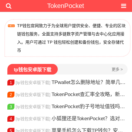
TokenPocket
TP钱包官网致力于为全球用户提供安全、便捷、专业的区块
链钱包服务，全面支持多链数字资产管理与去中心化应用接
入。用户可通过 TP 钱包轻松创建和备份钱包，安全存储代
币
tp钱包安卓版下载
更多 >
TPwallet怎么删除地址？简单几步教你移除多余钱包
1
[tp钱包安卓版下载]
TokenPocket查汇率全攻略，新手一看就会
2
[tp钱包安卓版下载]
TokenPocket豹子号地址值钱吗？新手看完这篇就懂了
3
[tp钱包安卓版下载]
小狐狸还是TokenPocket？选对钱包很重要
4
[tp钱包安卓版下载]
苹果手机怎么下载TP钱包？安装教程来了
5
[tp钱包安卓版下载]