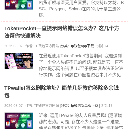
密货币领域深受用户喜爱。它支持以太坊、B
SC、Polygon、Solana在内的几十条主流公
链...
TokenPocket一直提示网络错误怎么办？这几个方
法帮你快速解决
2026-08-07 | 作者: TP钱包官方网站 |
分类：tp钱包app下载
| 浏览:14
在最近使用TokenPocket钱包期间, 我遭遇到
了一个令人头疼不已的问题, 那就是它一直不
停地提示网络错误, 以至于根本没办法正常进
行操作。这个问题在币圈投资者中并不少见...
TPwallet怎么删除地址？简单几步教你移除多余钱
包
2026-08-07 | 作者: TP钱包官方网站 |
分类：tp钱包安卓版下载
| 浏览:17
近来, 运用TPwallet的友人数量展现出逐渐增
涨的态势。可是, 存在不少人遭遇一个难题,
便是在钱包里积攒了过量地址之际, 却不清楚