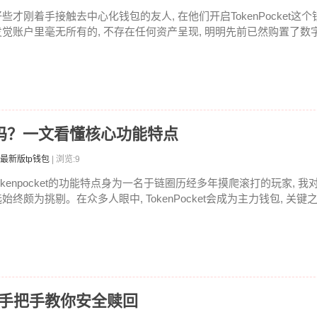
好些才刚着手接触去中心化钱包的友人, 在他们开启TokenPocket这个
发觉账户里毫无所有的, 不存在任何资产呈现, 明明先前已然购置了数字货
包好用吗？一文看懂核心功能特点
最新版tp钱包
| 浏览:9
tokenpocket的功能特点身为一名于链圈历经多年摸爬滚打的玩家, 
始终颇为挑剔。在众多人眼中, TokenPocket会成为主力钱包, 关键之
？手把手教你安全赎回