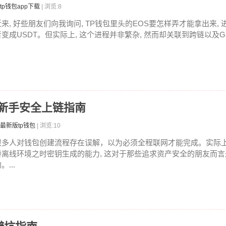
tp钱包app下载
| 浏览:8
近来, 好些朋友们向我询问, TP钱包里头的EOS要怎样弄才能拿出来, 
者变成USDT。但实际上, 这个进程并非繁杂, 然而却关联到跨链以及Gas
：新手安全上链指南
最新版tp钱包
| 浏览:10
很多人对钱包创建流程存在误解，以为必须全程联网才能完成。实际上,
持离线环境之时密钥生成的能力, 这对于那些追求资产安全的朋友而
。...