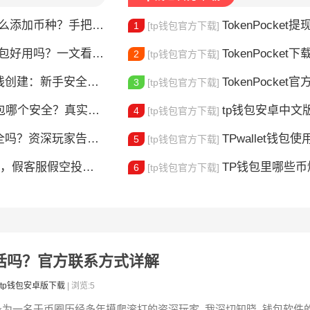
添加币种？手把手教你自定义代币
TokenPocket提现到账要多久
1
[tp钱包官方下载]
包好用吗？一文看懂核心功能特点
TokenPocket下载图
2
[tp钱包官方下载]
建：新手安全上链指南
TokenPocket官方认证
3
[tp钱包官方下载]
包哪个安全？真实对比告诉你
tp钱包安卓中文版怎
4
[tp钱包官方下载]
？资深玩家告诉你真相
TPwallet钱包使用全攻
5
[tp钱包官方下载]
，假客服假空投全曝光
TP钱包里哪些
6
[tp钱包官方下载]
服电话吗？官方联系方式详解
tp钱包安卓版下载
| 浏览:5
身为一名于币圈历经多年摸爬滚打的资深玩家, 我深切知晓, 钱包软件的