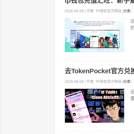
tp钱包充值汇旺：新手
2026-08-08 | 作者: TP钱包官方网站 |
分类：
去TokenPocket
2026-08-08 | 作者: TP钱包官方网站 |
分类：
近