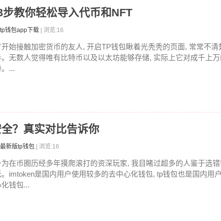
3步教你轻松导入代币和NFT
tp钱包app下载
| 浏览:16
才开始接触加密货币的友人, 开启TP钱包瞅着光秃秃的页面, 常常不
手。无数人觉得唯有比特币以及以太坊能够存储, 实际上它对成千上
。...
哪个安全？真实对比告诉你
最新版tp钱包
| 浏览:16
身为在币圈历经多年摸爬滚打的资深玩家, 我目睹过超多的人鉴于选
无。imtoken是国内用户使用较多的去中心化钱包, tp钱包也是国内
化钱包...