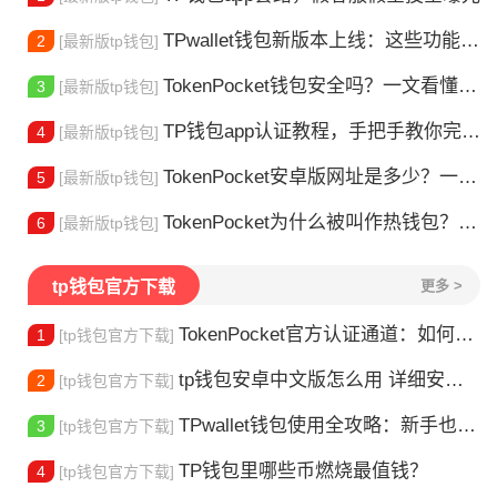
TPwallet钱包新版本上线：这些功能升级值得体验
2
[最新版tp钱包]
TokenPocket钱包安全吗？一文看懂真实风险
3
[最新版tp钱包]
TP钱包app认证教程，手把手教你完成身份验证
4
[最新版tp钱包]
TokenPocket安卓版网址是多少？一文教你安全下载
5
[最新版tp钱包]
TokenPocket为什么被叫作热钱包？一文讲清楚
6
[最新版tp钱包]
tp钱包官方下载
更多 >
TokenPocket官方认证通道：如何找到真正的官方渠道
1
[tp钱包官方下载]
tp钱包安卓中文版怎么用 详细安装教程
2
[tp钱包官方下载]
TPwallet钱包使用全攻略：新手也能快速上手掌握
3
[tp钱包官方下载]
TP钱包里哪些币燃烧最值钱？
4
[tp钱包官方下载]