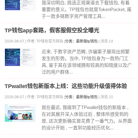
我深切明白, 挑选正规渠道去下载钱包, 有着
重要的意义。TP钱包也就是TokenPocket, 属
于一款多链数字资产管理工具...
TP钱包app套路，假客服假空投全曝光
2026-08-07 | 作者: TP钱包官方网站 |
分类：最新版tp钱包
| 浏览:14
近来, 于数字资产范畴, 诈骗案子展现出频繁
发生的形势。当中, TP钱包身为一款热门工
具, 鉴于其在该领域拥有较高的知晓度以及广
泛的用户群体...
TPwallet钱包新版本上线：这些功能升级值得体验
2026-08-07 | 作者: TP钱包官方网站 |
分类：最新版tp钱包
| 浏览:15
就在最近, 我碰到了TPwallet钱包的新版本 ,
在对其展开深入体验过后 , 整体所感受到的
是, 这次更新确实是花费了一番气力。从界面
的设计开始 , 一直到功能经历优化...