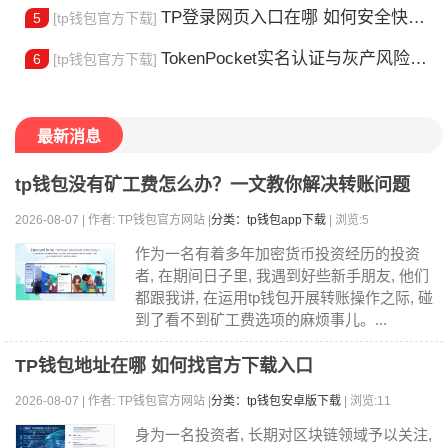
TP登录网页入口在哪 如何安全快速登陆平台
5
[tp钱包官方下载]
TokenPocket实名认证与灰产风险全解析
6
[tp钱包官方下载]
最新消息
tp钱包没有矿工费怎么办？一文教你解决转账问题
2026-08-07 | 作者: TP钱包官方网站 |
分类：tp钱包app下载
| 浏览:5
作为一名有着多年加密货币投资经历的投资
者, 在期间日子里, 我遇到好些新手朋友, 他们
都跟我讲, 在运用tp钱包开展转账操作之际, 碰
到了看不到矿工费选项的麻烦事儿。...
TP钱包地址在哪 如何找官方下载入口
2026-08-07 | 作者: TP钱包官方网站 |
分类：tp钱包安卓版下载
| 浏览:11
身为一名投资者, 长期对区块链领域予以关注,