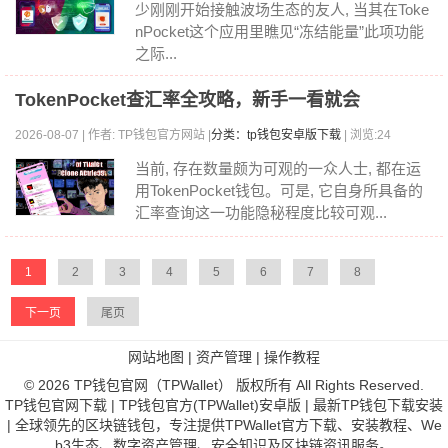
少刚刚开始接触波场生态的友人, 当其在Toke
nPocket这个应用里瞧见“冻结能量”此项功能
之际...
TokenPocket查汇率全攻略，新手一看就会
2026-08-07 | 作者: TP钱包官方网站 |
分类：tp钱包安卓版下载
| 浏览:24
当前, 存在数量颇为可观的一众人士, 都在运
用TokenPocket钱包。可是, 它自身所具备的
汇率查询这一功能隐秘程度比较可观...
1
2
3
4
5
6
7
8
下一页
尾页
网站地图
|
资产管理
|
操作教程
© 2026 TP钱包官网（TPWallet） 版权所有 All Rights Reserved.
TP钱包官网下载 | TP钱包官方(TPWallet)安卓版 | 最新TP钱包下载安装
| 全球领先的区块链钱包，专注提供TPWallet官方下载、安装教程、We
b3生态、数字资产管理、安全知识及区块链资讯服务。