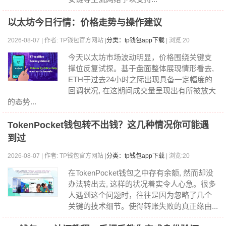
以太坊今日行情：价格走势与操作建议
2026-08-07 | 作者: TP钱包官方网站 |
分类：tp钱包app下载
| 浏览:20
今天以太坊市场波动明显，价格围绕关键支
撑位反复试探。基于盘面整体展现情形看去,
ETH于过去24小时之际出现具备一定幅度的
回调状况, 在这期间成交量呈现出有所被放大
的态势...
TokenPocket钱包转不出钱？这几种情况你可能遇
到过
2026-08-07 | 作者: TP钱包官方网站 |
分类：tp钱包app下载
| 浏览:20
在TokenPocket钱包之中存有余额, 然而却没
办法转出去, 这样的状况着实令人心急。很多
人遇到这个问题时，往往是因为忽略了几个
关键的技术细节。使得转账失败的真正缘由...