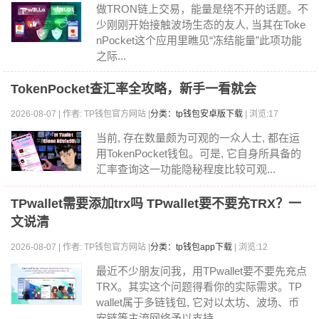
做TRON链上交易，能量是绕不开的话题。不
少刚刚开始接触波场生态的友人, 当其在Toke
nPocket这个应用里瞧见“冻结能量”此项功能
之际...
TokenPocket查汇率全攻略，新手一看就会
2026-08-07 | 作者: TP钱包官方网站 |
分类：tp钱包安卓版下载
| 浏览:17
当前, 存在数量颇为可观的一众人士, 都在运
用TokenPocket钱包。可是, 它自身所具备的
汇率查询这一功能隐秘程度比较可观...
TPwallet需要添加trx吗 TPwallet要不要充TRX？一
文说清
2026-08-07 | 作者: TP钱包官方网站 |
分类：tp钱包app下载
| 浏览:12
最近不少朋友问我，用TPwallet要不要先充点
TRX。其实这个问题得看你的实际需求。TP
wallet属于多链钱包, 它对以太坊、波场、币
安链等主流网络予以支持...