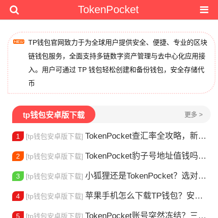
TokenPocket
TP钱包官网致力于为全球用户提供安全、便捷、专业的区块
链钱包服务，全面支持多链数字资产管理与去中心化应用接
入。用户可通过 TP 钱包轻松创建和备份钱包，安全存储代
币
tp钱包安卓版下载
更多 >
TokenPocket查汇率全攻略，新手一看就会
1
[tp钱包安卓版下载]
TokenPocket豹子号地址值钱吗？新手看完这篇就懂了
2
[tp钱包安卓版下载]
小狐狸还是TokenPocket？选对钱包很重要
3
[tp钱包安卓版下载]
苹果手机怎么下载TP钱包？安装教程来了
4
[tp钱包安卓版下载]
TokenPocket账号突然冻结？三步教你快速解冻
5
[tp钱包安卓版下载]