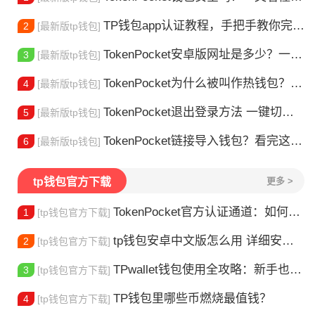
TP钱包app认证教程，手把手教你完成身份验证
2
[最新版tp钱包]
TokenPocket安卓版网址是多少？一文教你安全下载
3
[最新版tp钱包]
TokenPocket为什么被叫作热钱包？一文讲清楚
4
[最新版tp钱包]
TokenPocket退出登录方法 一键切换账号超简单
5
[最新版tp钱包]
TokenPocket链接导入钱包？看完这篇就懂了
6
[最新版tp钱包]
tp钱包官方下载
更多 >
TokenPocket官方认证通道：如何找到真正的官方渠道
1
[tp钱包官方下载]
tp钱包安卓中文版怎么用 详细安装教程
2
[tp钱包官方下载]
TPwallet钱包使用全攻略：新手也能快速上手掌握
3
[tp钱包官方下载]
TP钱包里哪些币燃烧最值钱？
4
[tp钱包官方下载]