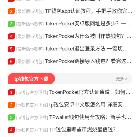
TP钱包app认证教程，手把手教你完成身份验证
2
[最新版tp钱包]
TokenPocket安卓版网址是多少？一文教你安全下载
3
[最新版tp钱包]
TokenPocket为什么被叫作热钱包？一文讲清楚
4
[最新版tp钱包]
TokenPocket退出登录方法 一键切换账号超简单
5
[最新版tp钱包]
TokenPocket链接导入钱包？看完这篇就懂了
6
[最新版tp钱包]
tp钱包官方下载
更多 >
TokenPocket官方认证通道：如何找到真正的官方渠道
1
[tp钱包官方下载]
tp钱包安卓中文版怎么用 详细安装教程
2
[tp钱包官方下载]
TPwallet钱包使用全攻略：新手也能快速上手掌握
3
[tp钱包官方下载]
TP钱包里哪些币燃烧最值钱？
4
[tp钱包官方下载]