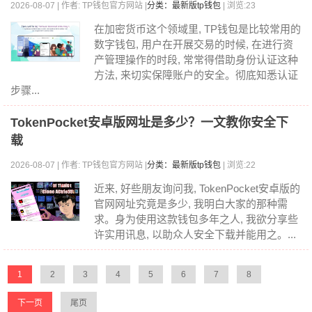
2026-08-07 | 作者: TP钱包官方网站 |
分类：最新版tp钱包
| 浏览:23
在加密货币这个领域里, TP钱包是比较常用的
数字钱包, 用户在开展交易的时候, 在进行资
产管理操作的时段, 常常得借助身份认证这种
方法, 来切实保障账户的安全。彻底知悉认证
步骤...
TokenPocket安卓版网址是多少？一文教你安全下
载
2026-08-07 | 作者: TP钱包官方网站 |
分类：最新版tp钱包
| 浏览:22
近来, 好些朋友询问我, TokenPocket安卓版的
官网网址究竟是多少, 我明白大家的那种需
求。身为使用这款钱包多年之人, 我欲分享些
许实用讯息, 以助众人安全下载并能用之。...
1
2
3
4
5
6
7
8
下一页
尾页