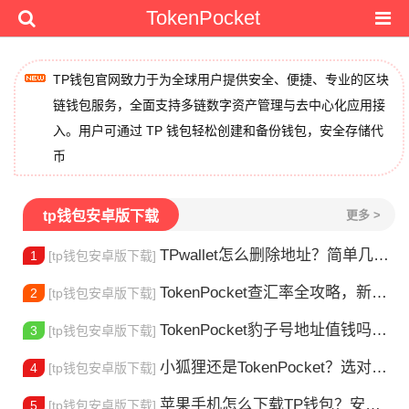
TokenPocket
TP钱包官网致力于为全球用户提供安全、便捷、专业的区块
链钱包服务，全面支持多链数字资产管理与去中心化应用接
入。用户可通过 TP 钱包轻松创建和备份钱包，安全存储代
币
tp钱包安卓版下载
更多 >
TPwallet怎么删除地址？简单几步教你移除多余钱包
1
[tp钱包安卓版下载]
TokenPocket查汇率全攻略，新手一看就会
2
[tp钱包安卓版下载]
TokenPocket豹子号地址值钱吗？新手看完这篇就懂了
3
[tp钱包安卓版下载]
小狐狸还是TokenPocket？选对钱包很重要
4
[tp钱包安卓版下载]
苹果手机怎么下载TP钱包？安装教程来了
5
[tp钱包安卓版下载]