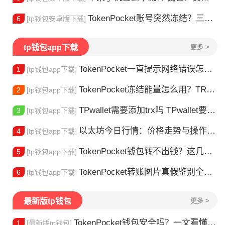
TokenPocket账号突然冻结？三步教你快速解冻
6
[tp钱包安卓版下载]
tp钱包app下载
更多 >
TokenPocket一直提示网络错误怎么办？这几个方法帮你快速解决
1
[tp钱包app下载]
TokenPocket冻结能量怎么用？TRX冻结获取能量详解
2
[tp钱包app下载]
TPwallet需要添加trx吗 TPwallet要不要充TRX？一文说清
3
[tp钱包app下载]
以太坊今日行情：价格走势与操作建议
4
[tp钱包app下载]
TokenPocket钱包转不出钱？这几种情况你可能遇到过
5
[tp钱包app下载]
TokenPocket转账图片真假鉴别全攻略
6
[tp钱包app下载]
最新版tp钱包
更多 >
TokenPocket钱包安全吗？一文看懂真实风险
1
[最新版tp钱包]