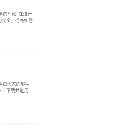
易的时候, 在进行
的安全。彻底知悉
 我明白大家的那种
安全下载并能用