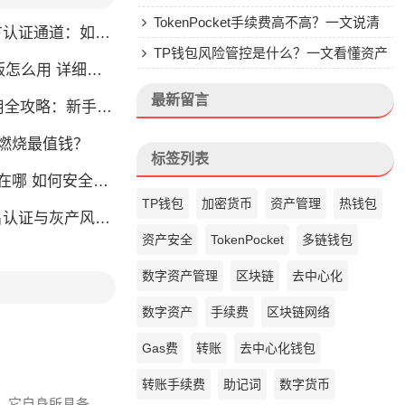
钱包的来头
TokenPocket手续费高不高？一文说清
通道：如何找到真正的官方渠道
楚
TP钱包风险管控是什么？一文看懂资产
么用 详细安装教程
安全核心
最新留言
略：新手也能快速上手掌握
币燃烧最值钱？
标签列表
如何安全快速登陆平台
TP钱包
加密货币
资产管理
热钱包
名认证与灰产风险全解析
资产安全
TokenPocket
多链钱包
数字资产管理
区块链
去中心化
数字资产
手续费
区块链网络
Gas费
转账
去中心化钱包
转账手续费
助记词
数字货币
是, 它自身所具备