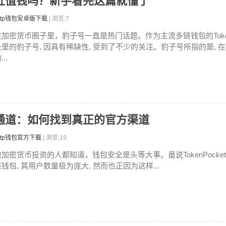
子号地址值钱吗？新手看完这篇就懂了
tp钱包安卓版下载
| 浏览:7
在加密货币圈子里，豹子号一直是热门话题。作为主流多链钱包的TokenPo
址里的豹子号, 因具有稀缺性, 受到了不少的关注。豹子号所指的是, 
...
方认证通道：如何找到真正的官方渠道
tp钱包官方下载
| 浏览:19
做加密货币投资的人都知道，钱包安全是头等大事。虽说TokenPocke
链钱包, 其用户数量极为庞大, 然而也正因为这样...