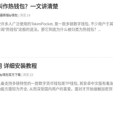
么被叫作热钱包？一文讲清楚
最新版tp钱包
| 浏览:19
许多人广泛使用的TokenPocket, 是一款多链数字钱包, 不少用户于
听闻“热钱包”这般的说法。那它到底为什么被归类为热钱包？...
用 详细安装教程
tp钱包官方下载
| 浏览:22
具备支持多链特性的一款数字货币钱包是TP钱包, 其安卓中文版有着友
功能方面较为齐全, 从而深受国内用户的喜爱。面对才开始接触加密货币