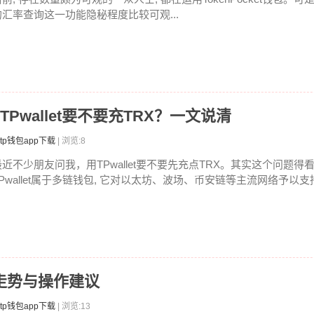
的汇率查询这一功能隐秘程度比较可观...
吗 TPwallet要不要充TRX？一文说清
tp钱包app下载
| 浏览:8
最近不少朋友问我，用TPwallet要不要先充点TRX。其实这个问题
TPwallet属于多链钱包, 它对以太坊、波场、币安链等主流网络予以支持.
走势与操作建议
tp钱包app下载
| 浏览:13