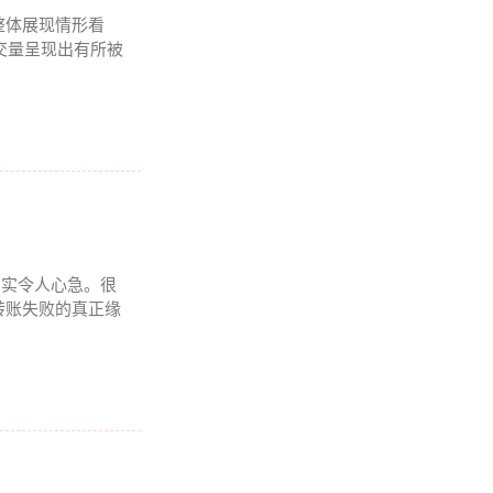
整体展现情形看
成交量呈现出有所被
况着实令人心急。很
转账失败的真正缘