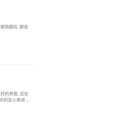
其使用期间, 都会
好的界面, 且在
的友人来讲...