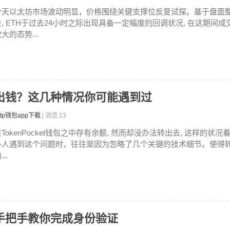
今天以太坊市场波动明显，价格围绕关键支撑位反复试探。基于盘面
去, ETH于过去24小时之际出现具备一定幅度的回调状况, 在这期间
大的态势...
包转不出钱？这几种情况你可能遇到过
tp钱包app下载
| 浏览:13
在TokenPocket钱包之中存有余额, 然而却没办法转出去, 这样的状
多人遇到这个问题时，往往是因为忽略了几个关键的技术细节。使得
...
，手把手教你完成身份验证