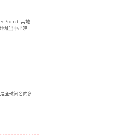
cket, 其地
在地址当中出现
t是全球闻名的多