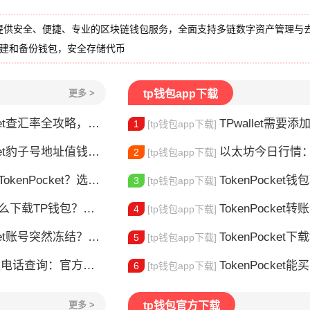
提供安全、便捷、专业的区块链钱包服务，全面支持多链数字资产管理与
创建和备份钱包，安全存储代币
更多 >
tp钱包app下载
et查汇率全攻略，新手一看就会
TPwallet需要添加trx吗 TPw
1
[tp钱包app下载]
豹子号地址值钱吗？新手看完这篇就懂了
以太坊今日行情：价
2
[tp钱包app下载]
nPocket？选对钱包很重要
TokenPocket钱包转不出
3
[tp钱包app下载]
TP钱包？安装教程来了
TokenPocket转
4
[tp钱包app下载]
t账号突然冻结？三步教你快速解冻
TokenPocket下载教程安
5
[tp钱包app下载]
官方联系方式大全，快速解决问题
TokenPocket能买E
6
[tp钱包app下载]
更多 >
tp钱包官方下载