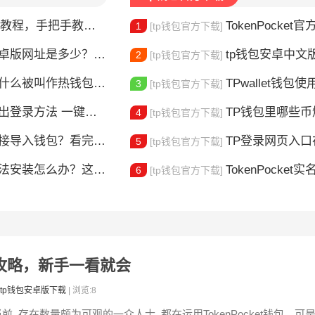
，手把手教你完成身份验证
TokenPocket官方认证
1
[tp钱包官方下载]
版网址是多少？一文教你安全下载
tp钱包安卓中文版怎
2
[tp钱包官方下载]
什么被叫作热钱包？一文讲清楚
TPwallet钱包使用全攻
3
[tp钱包官方下载]
登录方法 一键切换账号超简单
TP钱包里哪些
4
[tp钱包官方下载]
链接导入钱包？看完这篇就懂了
TP登录网页入口在哪 
5
[tp钱包官方下载]
安装怎么办？这几个方法帮你解决
TokenPocket实
6
[tp钱包官方下载]
率全攻略，新手一看就会
tp钱包安卓版下载
| 浏览:8
前, 存在数量颇为可观的一众人士, 都在运用TokenPocket钱包。可