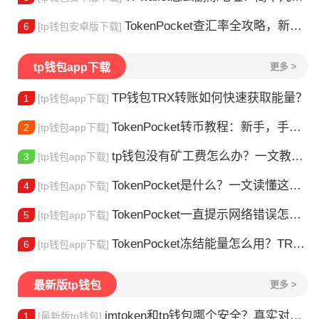
TokenPocket查汇率全攻略，新手一看就会
6
[tp钱包安卓版下载]
tp钱包app下载
更多 >
TP钱包TRX转账如何快速获取能量？
1
[tp钱包app下载]
TokenPocket转币教程：新手，手续费全解析
2
[tp钱包app下载]
tp钱包没有矿工费怎么办？一文教你解决转账问题
3
[tp钱包app下载]
TokenPocket是什么？一文读懂这款热门多链钱包
4
[tp钱包app下载]
TokenPocket一直提示网络错误怎么办？这几个方法帮你快速解决
5
[tp钱包app下载]
TokenPocket冻结能量怎么用？TRX冻结获取能量详解
6
[tp钱包app下载]
最新版tp钱包
更多 >
imtoken和tp钱包哪个安全？真实对比告诉你
1
[最新版tp钱包]