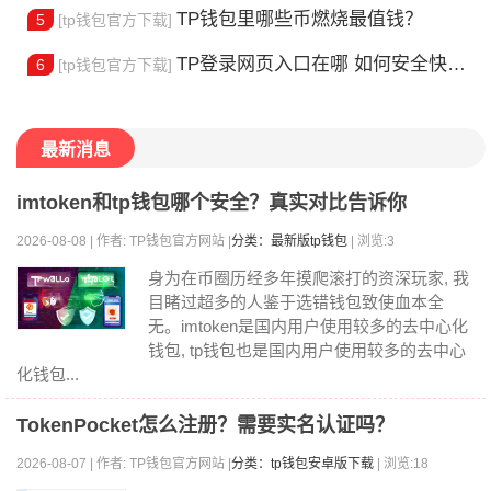
TP钱包里哪些币燃烧最值钱？
5
[tp钱包官方下载]
TP登录网页入口在哪 如何安全快速登陆平台
6
[tp钱包官方下载]
最新消息
imtoken和tp钱包哪个安全？真实对比告诉你
2026-08-08 | 作者: TP钱包官方网站 |
分类：最新版tp钱包
| 浏览:3
身为在币圈历经多年摸爬滚打的资深玩家, 我
目睹过超多的人鉴于选错钱包致使血本全
无。imtoken是国内用户使用较多的去中心化
钱包, tp钱包也是国内用户使用较多的去中心
化钱包...
TokenPocket怎么注册？需要实名认证吗？
2026-08-07 | 作者: TP钱包官方网站 |
分类：tp钱包安卓版下载
| 浏览:18