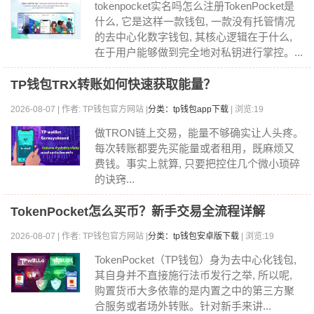
tokenpocket实名吗怎么注册TokenPocket是
什么, 它是这样一款钱包, 一款没有托管情况
的去中心化数字钱包, 其核心逻辑在于什么,
在于用户能够做到完全地对私钥进行掌控。...
TP钱包TRX转账如何快速获取能量？
2026-08-07 | 作者: TP钱包官方网站 |
分类：tp钱包app下载
| 浏览:19
做TRON链上交易，能量不够确实让人头疼。
每次转账都要先买能量或者租用，既麻烦又
费钱。事实上就算, 只要把控住几个微小琐碎
的诀窍...
TokenPocket怎么买币？新手交易全流程详解
2026-08-07 | 作者: TP钱包官方网站 |
分类：tp钱包安卓版下载
| 浏览:19
TokenPocket（TP钱包）身为去中心化钱包,
其自身并不直接施行法币发行之举, 所以呢,
购置货币大多依靠的是内置之中的第三方聚
合服务或者场外转账。针对新手来讲...