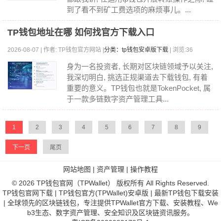
到了看不到矿工费选项的麻烦事儿。...
TP钱包地址在哪 如何找官方下载入口
2026-08-07 | 作者: TP钱包官方网站 |
分类：tp钱包安卓版下载
| 浏览:36
身为一名投资者, 长期对区块链领域予以关注,
我深切明白, 挑选正规渠道去下载钱包, 有着
重要的意义。TP钱包也就是TokenPocket, 属
于一款多链数字资产管理工具...
1
2
3
4
5
6
7
8
9
下一页
尾页
网站地图
|
资产管理
|
操作教程
© 2026 TP钱包官网（TPWallet） 版权所有 All Rights Reserved.
TP钱包官网下载 | TP钱包官方(TPWallet)安卓版 | 最新TP钱包下载安装
| 全球领先的区块链钱包，专注提供TPWallet官方下载、安装教程、We
b3生态、数字资产管理、安全知识及区块链资讯服务。