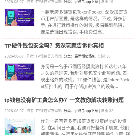
2026-08-07 | 作者: TP钱包官方网站 |
分类：tp钱包app下载
| 浏览:19
一款老牌多链钱包TokenPocket, 深受加密货
币用户所喜爱, 是这样的情况。不过, 好多新
手, 在进行转币操作的时候, 极易踩到陷阱，
像是选链出现错误, 手续费过高...
TP硬件钱包安全吗？资深玩家告诉你真相
2026-08-07 | 作者: TP钱包官方网站 |
分类：最新版tp钱包
| 浏览:30
身份是一名于币圈历经摸爬滚打长达七八年
之久的老玩家, 我针对钱包安全此项问题, 表
现出格外的敏感。TP硬件钱包, 是TokenPock
et所推出的, 用于存储加密资产的设备...
tp钱包没有矿工费怎么办？一文教你解决转账问题
2026-08-07 | 作者: TP钱包官方网站 |
分类：tp钱包app下载
| 浏览:32
作为一名有着多年加密货币投资经历的投资
者, 在期间日子里, 我遇到好些新手朋友, 他们
都跟我讲, 在运用tp钱包开展转账操作之际, 碰