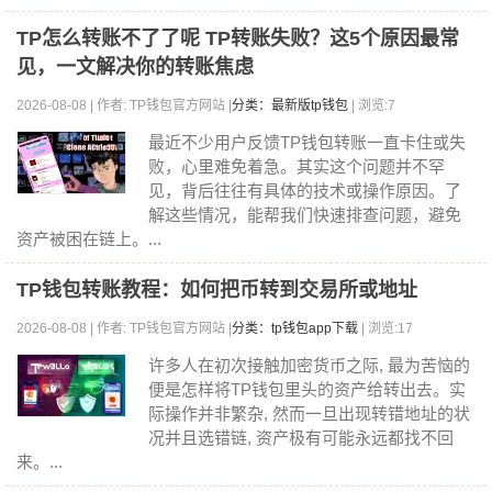
TP怎么转账不了了呢 TP转账失败？这5个原因最常
见，一文解决你的转账焦虑
2026-08-08 | 作者: TP钱包官方网站 |
分类：最新版tp钱包
| 浏览:7
最近不少用户反馈TP钱包转账一直卡住或失
败，心里难免着急。其实这个问题并不罕
见，背后往往有具体的技术或操作原因。了
解这些情况，能帮我们快速排查问题，避免
资产被困在链上。...
TP钱包转账教程：如何把币转到交易所或地址
2026-08-08 | 作者: TP钱包官方网站 |
分类：tp钱包app下载
| 浏览:17
许多人在初次接触加密货币之际, 最为苦恼的
便是怎样将TP钱包里头的资产给转出去。实
际操作并非繁杂, 然而一旦出现转错地址的状
况并且选错链, 资产极有可能永远都找不回
来。...