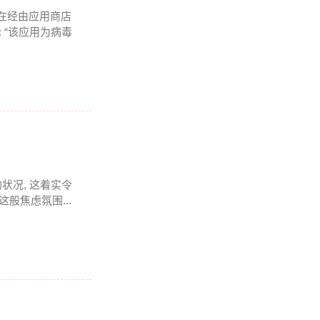
友在经由应用商店
 “该应用为病毒
状况, 这着实令
般焦虑氛围...