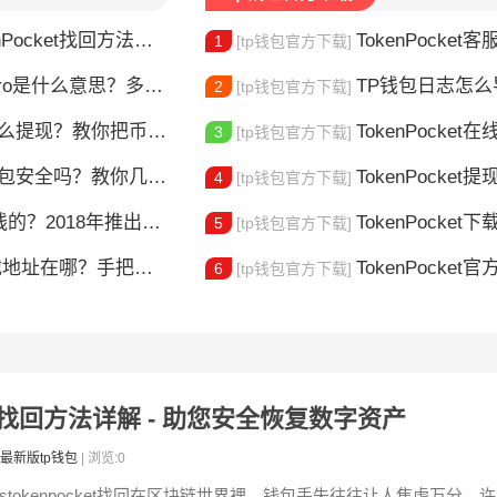
找回方法详解 - 助您安全恢复数字资产
TokenPocket客服
1
[tp钱包官方下载]
ro是什么意思？多链钱包新手指南
TP钱包日志怎么导出？
2
[tp钱包官方下载]
么提现？教你把币安全换成现金
TokenPocket在线客服
3
[tp钱包官方下载]
t钱包安全吗？教你几招自查
TokenPocket提现到账要多久
4
[tp钱包官方下载]
018年推出的多链钱包全解析
TokenPocket下载图
5
[tp钱包官方下载]
在哪？手把手教你安全下载
TokenPocket官方认证
6
[tp钱包官方下载]
cket找回方法详解 - 助您安全恢复数字资产
最新版tp钱包
| 浏览:0
ostokenpocket找回在区块链世界裡，钱包丢失往往让人焦虑万分。许多选