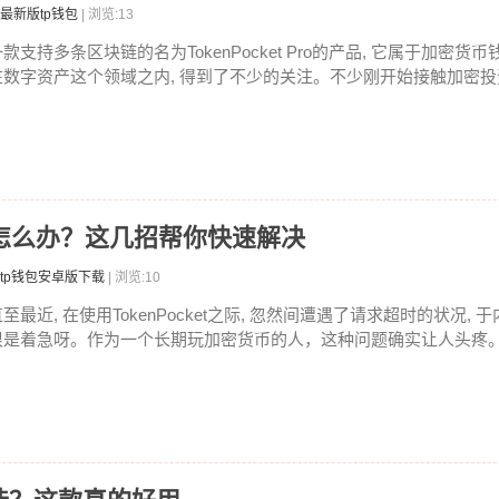
最新版tp钱包
| 浏览:13
款支持多条区块链的名为TokenPocket Pro的产品, 它属于加密货币
在数字资产这个领域之内, 得到了不少的关注。不少刚开始接触加密投资
求超时怎么办？这几招帮你快速解决
tp钱包安卓版下载
| 浏览:10
至最近, 在使用TokenPocket之际, 忽然间遭遇了请求超时的状况, 
很是着急呀。作为一个长期玩加密货币的人，这种问题确实让人头疼。钱