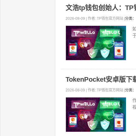
文浩tp钱包创始人：T
2026-08-09 | 作者: TP钱包官方网站 |
分类：
TokenPocket安
2026-08-09 | 作者: TP钱包官方网站 |
分类：
视