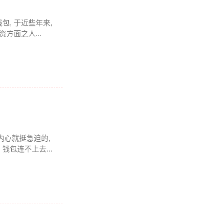
钱包, 于近些年来,
方面之人...
于内心就挺急迫的,
包连不上去...