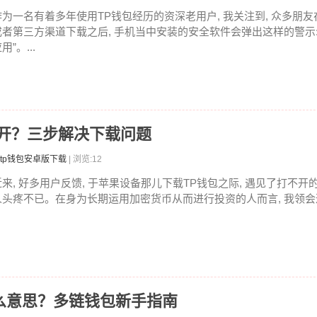
作为一名有着多年使用TP钱包经历的资深老用户, 我关注到, 众多朋
或者第三方渠道下载之后, 手机当中安装的安全软件会弹出这样的警示:
用”。...
不开？三步解决下载问题
tp钱包安卓版下载
| 浏览:12
近来, 好多用户反馈, 于苹果设备那儿下载TP钱包之际, 遇见了打不开的
人头疼不已。在身为长期运用加密货币从而进行投资的人而言, 我领会这
ro是什么意思？多链钱包新手指南