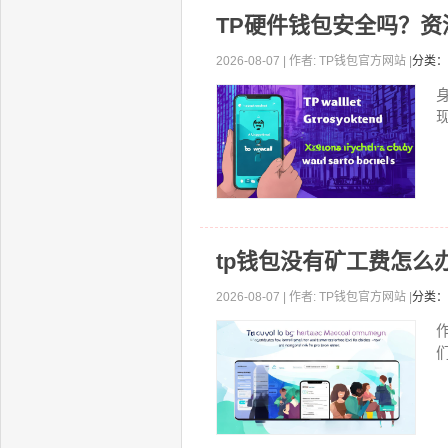
TP硬件钱包安全吗？
2026-08-07 | 作者: TP钱包官方网站 |
分类：
现
tp钱包没有矿工费怎么
2026-08-07 | 作者: TP钱包官方网站 |
分类：