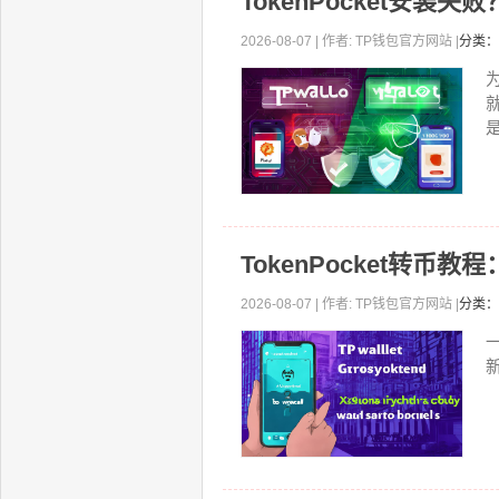
TokenPocket安装
2026-08-07 | 作者: TP钱包官方网站 |
分类：
为
TokenPocket转币
2026-08-07 | 作者: TP钱包官方网站 |
分类：
一