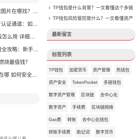
楚
TP钱包是什么背景？一文看懂这个多链
片在哪找？官方渠道最靠谱
钱包的来头
TP钱包风险管控是什么？一文看懂资产
通道：如何找到真正的官方渠道
安全核心
最新留言
么用 详细安装教程
略：新手也能快速上手掌握
标签列表
币燃烧最值钱？
TP钱包
加密货币
资产管理
热钱包
如何安全快速登陆平台
资产安全
TokenPocket
多链钱包
数字资产管理
区块链
去中心化
数字资产
手续费
区块链网络
Gas费
转账
去中心化钱包
转账手续费
助记词
数字货币
清楚该从哪儿着