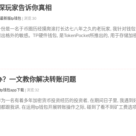
资深玩家告诉你真相
最新版tp钱包
| 浏览:30
身份是一名于币圈历经摸爬滚打长达七八年之久的老玩家, 我针对钱包安
出格外的敏感。TP硬件钱包, 是TokenPocket所推出的, 用于存储加密
办？一文教你解决转账问题
tp钱包app下载
| 浏览:32
作为一名有着多年加密货币投资经历的投资者, 在期间日子里, 我遇到好
们都跟我讲, 在运用tp钱包开展转账操作之际, 碰到了看不到矿工费选项