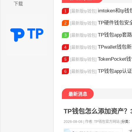
下载
imtoken和tp钱
1
[最新版tp钱包]
TP硬件钱包安全吗
2
[最新版tp钱包]
TP钱包app套路
3
[最新版tp钱包]
TPwallet钱包新版
4
[最新版tp钱包]
TokenPocket
5
[最新版tp钱包]
TP钱包app认证教程
6
[最新版tp钱包]
最新消息
TP钱包怎么添加资产？
2026-08-08 | 作者: TP钱包官方网站 |
分类：