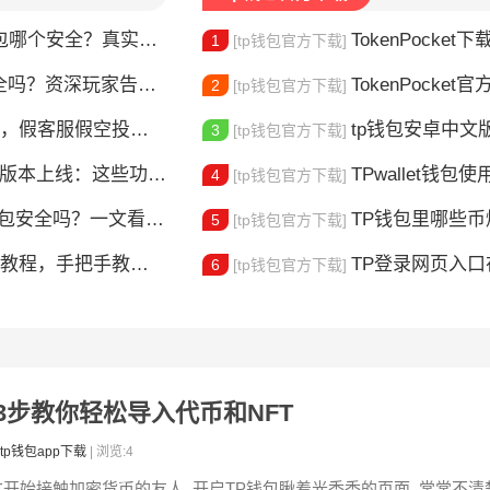
包哪个安全？真实对比告诉你
TokenPocket下载图
1
[tp钱包官方下载]
？资深玩家告诉你真相
TokenPocket官方认证
2
[tp钱包官方下载]
，假客服假空投全曝光
tp钱包安卓中文版怎
3
[tp钱包官方下载]
本上线：这些功能升级值得体验
TPwallet钱包使用全攻
4
[tp钱包官方下载]
钱包安全吗？一文看懂真实风险
TP钱包里哪些
5
[tp钱包官方下载]
，手把手教你完成身份验证
TP登录网页入口在哪 
6
[tp钱包官方下载]
3步教你轻松导入代币和NFT
tp钱包app下载
| 浏览:4
才开始接触加密货币的友人, 开启TP钱包瞅着光秃秃的页面, 常常不