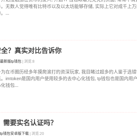
手。无数人觉得唯有比特币以及以太坊能够存储, 实际上它对成千上
。...
哪个安全？真实对比告诉你
最新版tp钱包
| 浏览:8
身为在币圈历经多年摸爬滚打的资深玩家, 我目睹过超多的人鉴于选
无。imtoken是国内用户使用较多的去中心化钱包, tp钱包也是国内
化钱包...
注册？需要实名认证吗？
tp钱包安卓版下载
| 浏览:20