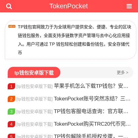
TokenPocket
TP钱包官网致力于为全球用户提供安全、便捷、专业的区块
链钱包服务，全面支持多链数字资产管理与去中心化应用接
入。用户可通过 TP 钱包轻松创建和备份钱包，安全存储代
币
tp钱包安卓版下载
更多 >
苹果手机怎么下载TP钱包？安装教程来了
1
[tp钱包安卓版下载]
TokenPocket账号突然冻结？三步教你快速解冻
2
[tp钱包安卓版下载]
TP钱包客服电话查询：官方联系方式大全，快速解决问题
3
[tp钱包安卓版下载]
TokenPocket购买TRC20代币完整教程
4
[tp钱包安卓版下载]
TP钱包解除手机授权步骤，一键取消设备绑定
5
[tp钱包安卓版下载]