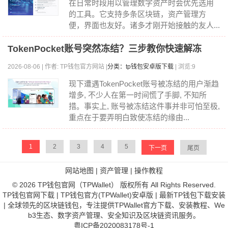
在日常时段用以管理数字资产时会优先选用
的工具。它支持多条区块链，资产管理方
便，界面也友好。诸多才刚开始接触的友人...
TokenPocket账号突然冻结？三步教你快速解冻
2026-08-06 | 作者: TP钱包官方网站 |
分类：tp钱包安卓版下载
| 浏览:9
现下遭遇TokenPocket账号被冻结的用户渐趋
增多, 不少人在第一时间慌了手脚, 不知所
措。事实上, 账号被冻结这件事并非可怕至极,
重点在于要弄明白致使冻结的缘由...
1
2
3
4
5
下一页
尾页
网站地图
|
资产管理
|
操作教程
© 2026 TP钱包官网（TPWallet） 版权所有 All Rights Reserved.
TP钱包官网下载 | TP钱包官方(TPWallet)安卓版 | 最新TP钱包下载安装
| 全球领先的区块链钱包，专注提供TPWallet官方下载、安装教程、We
b3生态、数字资产管理、安全知识及区块链资讯服务。
粤ICP备2020083178号-1