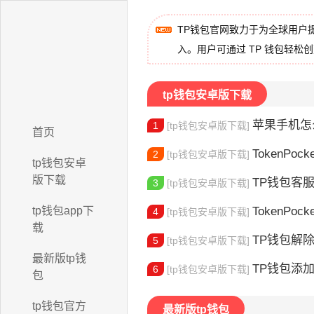
TP钱包官网致力于为全球用户
入。用户可通过 TP 钱包轻松
tp钱包安卓版下载
苹果手机怎么下载
1
[tp钱包安卓版下载]
首页
TokenPocke
2
[tp钱包安卓版下载]
tp钱包安卓
版下载
TP钱包客服电话查询：
3
[tp钱包安卓版下载]
tp钱包app下
TokenPock
4
[tp钱包安卓版下载]
载
TP钱包解除手机
5
[tp钱包安卓版下载]
最新版tp钱
TP钱包添加BTM主
6
[tp钱包安卓版下载]
包
tp钱包官方
最新版tp钱包