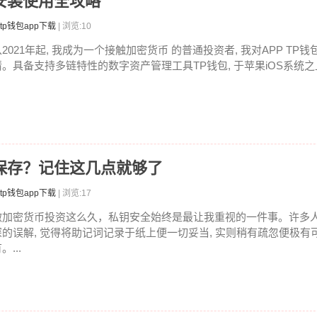
载安装使用全攻略
tp钱包app下载
| 浏览:10
从2021年起, 我成为一个接触加密货币 的普通投资者, 我对APP TP
情。具备支持多链特性的数字资产管理工具TP钱包, 于苹果iOS系统之上.
怎么保存？记住这几点就够了
tp钱包app下载
| 浏览:17
做加密货币投资这么久，私钥安全始终是最让我重视的一件事。许多
深的误解, 觉得将助记词记录于纸上便一切妥当, 实则稍有疏忽便极有
。...