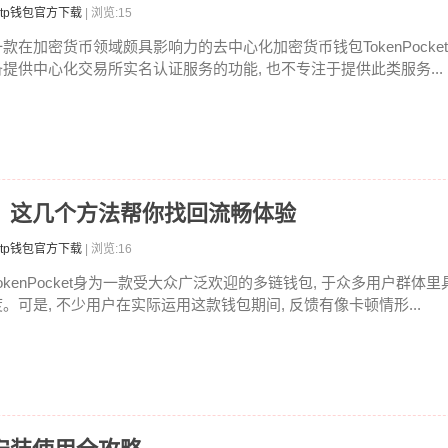
tp钱包官方下载
| 浏览:15
一款在加密货币领域颇具影响力的去中心化加密货币钱包TokenPocket
备提供中心化交易所实名认证服务的功能, 也不专注于提供此类服务...
包卡顿？这几个方法帮你找回流畅体验
tp钱包官方下载
| 浏览:16
TokenPocket身为一款受大众广泛欢迎的多链钱包, 于众多用户群体
度。可是, 不少用户在实际运用这款钱包期间, 反馈有像卡顿情形...