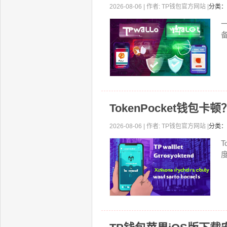
2026-08-06 | 作者: TP钱包官方网站 |
分类：
TokenPocket钱
2026-08-06 | 作者: TP钱包官方网站 |
分类：