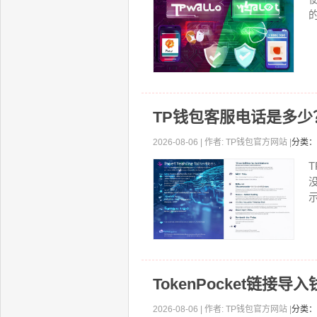
TP钱包客服电话是多
2026-08-06 | 作者: TP钱包官方网站 |
分类：
示
TokenPocket链接
2026-08-06 | 作者: TP钱包官方网站 |
分类：