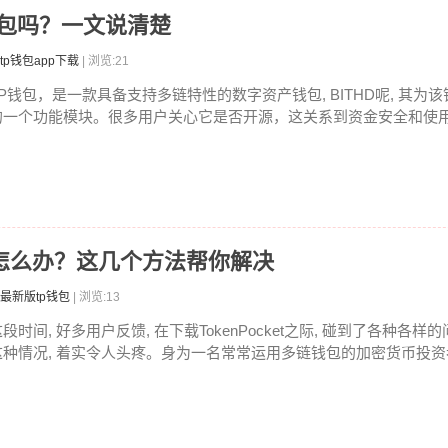
钱包吗？一文说清楚
tp钱包app下载
| 浏览:21
TP钱包，是一款具备支持多链特性的数字资产钱包, BITHD呢, 其为
的一个功能模块。很多用户关心它是否开源，这关系到资金安全和使用透
法安装怎么办？这几个方法帮你解决
最新版tp钱包
| 浏览:13
段时间, 好多用户反馈, 在下载TokenPocket之际, 碰到了各种各样
这种情况, 着实令人头疼。身为一名常常运用多链钱包的加密货币投资者.