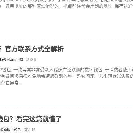
的一连串地址的那种麻烦情况的。把那些经常会用到的地址, 保存进通讯
少？官方联系方式全解析
tp钱包app下载
| 浏览:9
TP钱包, 一款异常非常受众人诸多广泛欢迎的数字钱包, 于消费者使用
没有疑问极易很难免地会遭遇碰到各种一整套问题。若出现转账失败
存在异常...
导入钱包？看完这篇就懂了
最新版tp钱包
| 浏览:13