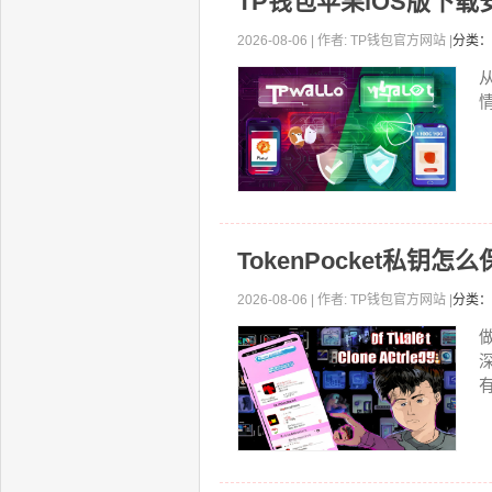
TP钱包苹果iOS版下
2026-08-06 | 作者: TP钱包官方网站 |
分类：
TokenPocket私钥
2026-08-06 | 作者: TP钱包官方网站 |
分类：
有