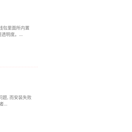
该钱包里面所内置
明度。...
的问题, 而安装失败
..