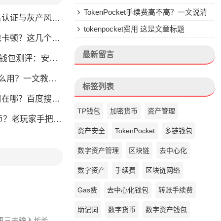
钱包的来头
TokenPocket手续费高不高？一文说清
名认证与灰产风险全解析
楚
tokenpocket费用 这是文章标题
？这几个方法帮你找回流畅体验
最新留言
钱包测评：安全易用全攻略
？一文教你省钱攻略
标签列表
在哪？百度搜对地方防钓鱼
TP钱包
加密货币
资产管理
玩家手把手教你安全提现
资产安全
TokenPocket
多链钱包
数字资产管理
区块链
去中心化
数字资产
手续费
区块链网络
Gas费
去中心化钱包
转账手续费
助记词
数字货币
数字资产钱包
要再三去输入长长