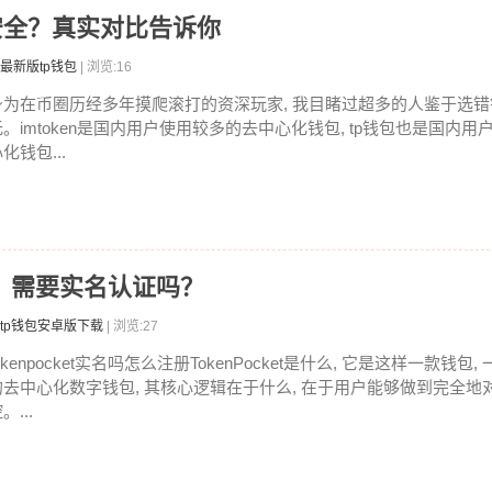
哪个安全？真实对比告诉你
最新版tp钱包
| 浏览:16
身为在币圈历经多年摸爬滚打的资深玩家, 我目睹过超多的人鉴于选
无。imtoken是国内用户使用较多的去中心化钱包, tp钱包也是国内
化钱包...
注册？需要实名认证吗？
tp钱包安卓版下载
| 浏览:27
okenpocket实名吗怎么注册TokenPocket是什么, 它是这样一款钱
的去中心化数字钱包, 其核心逻辑在于什么, 在于用户能够做到完全地
。...