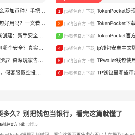
添加币种？手把手教你自定义代币
TokenPocket提现到账要多久
1
[tp钱包官方下载]
包好用吗？一文看懂核心功能特点
TokenPocket下载图
2
[tp钱包官方下载]
建：新手安全上链指南
TokenPocket官方认证
3
[tp钱包官方下载]
包哪个安全？真实对比告诉你
tp钱包安卓中文版怎
4
[tp钱包官方下载]
？资深玩家告诉你真相
TPwallet钱包使用全攻
5
[tp钱包官方下载]
，假客服假空投全曝光
TP钱包里哪些
6
[tp钱包官方下载]
现到账要多久？别把钱包当银行，看完这篇就懂了
tp钱包官方下载
| 浏览:5
okenPocket提现到账时间，看完这篇不再焦虑有不少人在提及TokenPo