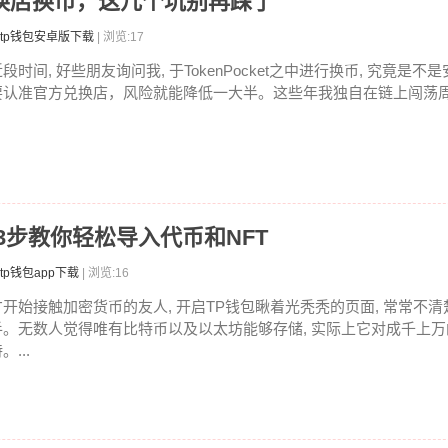
官方兑换店换币，这几个坑别再踩了
tp钱包安卓版下载
| 浏览:17
段时间, 好些朋友询问我, 于TokenPocket之中进行换币, 究竟是
要认准官方兑换店，风险就能降低一大半。这些年我独自在链上闯荡周旋
3步教你轻松导入代币和NFT
tp钱包app下载
| 浏览:16
才开始接触加密货币的友人, 开启TP钱包瞅着光秃秃的页面, 常常不
手。无数人觉得唯有比特币以及以太坊能够存储, 实际上它对成千上
。...