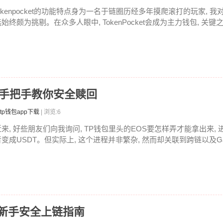
tokenpocket的功能特点身为一名于链圈历经多年摸爬滚打的玩家, 
始终颇为挑剔。在众多人眼中, TokenPocket会成为主力钱包, 关键之
？手把手教你安全赎回
tp钱包app下载
| 浏览:6
近来, 好些朋友们向我询问, TP钱包里头的EOS要怎样弄才能拿出来, 
者变成USDT。但实际上, 这个进程并非繁杂, 然而却关联到跨链以及Gas
：新手安全上链指南