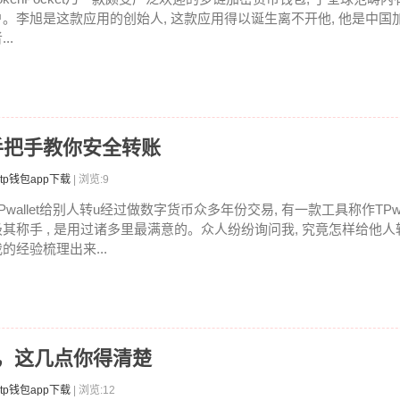
户。李旭是这款应用的创始人, 这款应用得以诞生离不开他, 他是中国
...
U，手把手教你安全转账
tp钱包app下载
| 浏览:9
Pwallet给别人转u经过做数字货币众多年份交易, 有一款工具称作TPwa
极其称手 , 是用过诸多里最满意的。众人纷纷询问我, 究竟怎样给他人转
的经验梳理出来...
慌，这几点你得清楚
tp钱包app下载
| 浏览:12