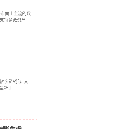
是市面上主流的数
持多链资产...
牌多链钱包, 其
新手...