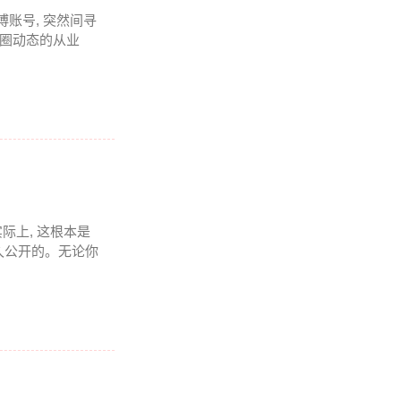
博账号, 突然间寻
币圈动态的从业
实际上, 这根本是
久公开的。无论你