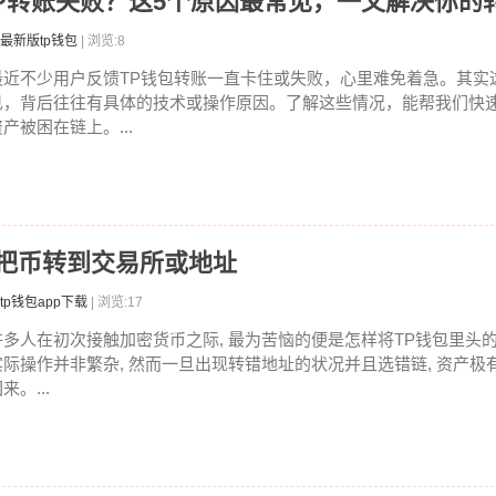
TP转账失败？这5个原因最常见，一文解决你的
最新版tp钱包
| 浏览:8
最近不少用户反馈TP钱包转账一直卡住或失败，心里难免着急。其实
见，背后往往有具体的技术或操作原因。了解这些情况，能帮我们快
产被困在链上。...
何把币转到交易所或地址
tp钱包app下载
| 浏览:17
许多人在初次接触加密货币之际, 最为苦恼的便是怎样将TP钱包里头
实际操作并非繁杂, 然而一旦出现转错地址的状况并且选错链, 资产极
来。...