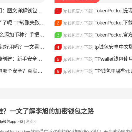
图文详解钱包使用方法
TokenPocket提现到账要多久
1
[tp钱包官方下载]
？这5个原因最常见，一文解决你的转账焦虑
TokenPocket下载图
2
[tp钱包官方下载]
添加币种？手把手教你自定义代币
TokenPocket官方认证
3
[tp钱包官方下载]
包好用吗？一文看懂核心功能特点
tp钱包安卓中文版怎
4
[tp钱包官方下载]
建：新手安全上链指南
TPwallet钱包使用全攻
5
[tp钱包官方下载]
包哪个安全？真实对比告诉你
TP钱包里哪些
6
[tp钱包官方下载]
始人是谁？一文了解李旭的加密钱包之路
tp钱包app下载
| 浏览:4
TokenPocket乃一款颇受广泛欢迎的多链加密货币钱包, 于全球范畴