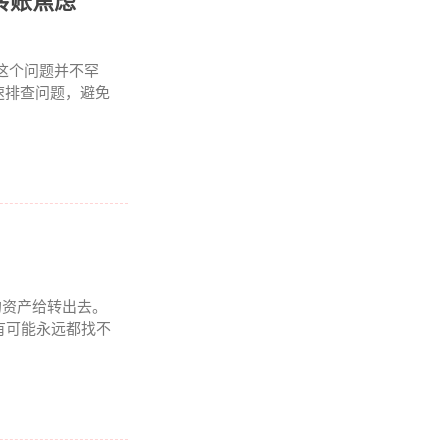
转账焦虑
这个问题并不罕
速排查问题，避免
的资产给转出去。
有可能永远都找不