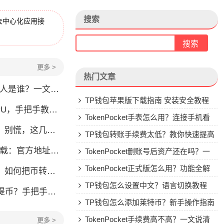
搜索
去中心化应用接
更多 >
热门文章
？一文了解李旭的加密钱包之路
TP钱包苹果版下载指南 安装安全教程
，手把手教你安全转账
TokenPocket手表怎么用？连接手机看
，这几点你得清楚
行情教程
TP钱包转账手续费太低？教你快速提高
：官方地址与安装避坑指南
Gas费
TokenPocket删账号后资产还在吗？一
文讲清楚
TokenPocket正式版怎么用？功能全解
币转到交易所或地址
析与安全使用指南
TP钱包怎么设置中文？语言切换教程
手把手教你安全赎回
TP钱包怎么添加莱特币？新手操作指南
TokenPocket手续费高不高？一文说清
更多 >