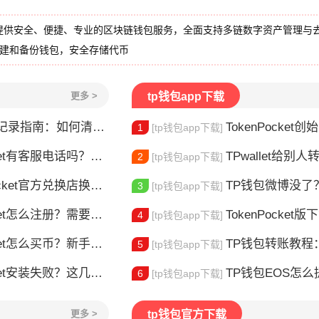
提供安全、便捷、专业的区块链钱包服务，全面支持多链数字资产管理与
创建和备份钱包，安全存储代币
更多 >
tp钱包app下载
录指南：如何清除交易历史
TokenPocket创始人是谁
1
[tp钱包app下载]
t有客服电话吗？官方联系方式详解
TPwallet给别人转U
2
[tp钱包app下载]
t官方兑换店换币，这几个坑别再踩了
TP钱包微博没了？别慌
3
[tp钱包app下载]
et怎么注册？需要实名认证吗？
TokenPocket版下载
4
[tp钱包app下载]
t怎么买币？新手交易全流程详解
TP钱包转账教程：如何把
5
[tp钱包app下载]
et安装失败？这几点最常见
TP钱包EOS怎么提币？
6
[tp钱包app下载]
更多 >
tp钱包官方下载