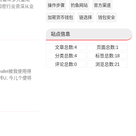
操作步骤
钓鱼网站
官方渠道
加密行业资深从业
加密货币钱包
链选择
钱包安全
站点信息
文章总数:4
页面总数:1
分类总数:4
标签总数:18
评论总数:0
浏览总数:21
llet被我使用得
U, 今儿个便将