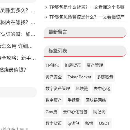
楚
TP钱包是什么背景？一文看懂这个多链
？别把钱包当银行，看完这篇就懂了
钱包的来头
TP钱包风险管控是什么？一文看懂资产
片在哪找？官方渠道最靠谱
安全核心
最新留言
通道：如何找到真正的官方渠道
么用 详细安装教程
标签列表
略：新手也能快速上手掌握
TP钱包
加密货币
资产管理
币燃烧最值钱？
资产安全
TokenPocket
多链钱包
数字资产管理
区块链
去中心化
数字资产
手续费
区块链网络
Gas费
去中心化钱包
助记词
数字货币
tp钱包
私钥
USDT
内有着众多大量用