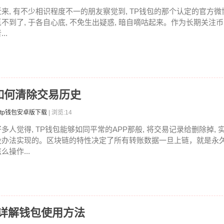
近来, 有不少相识程度不一的朋友察觉到, TP钱包的那个认定的官方微
觅不到了, 于各自心底, 不免生出疑惑, 暗自嘀咕起来。作为长期关注
...
如何清除交易历史
tp钱包安卓版下载
| 浏览:14
好多人觉得, TP钱包能够如同平常的APP那般, 将交易记录给删除掉, 
没办法实现的。区块链的特性决定了所有转账数据一旦上链，就是永
么操作...
文详解钱包使用方法