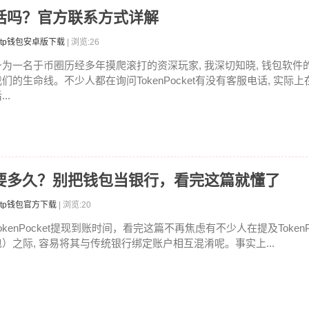
服电话吗？官方联系方式详解
tp钱包安卓版下载
| 浏览:26
身为一名于币圈历经多年摸爬滚打的资深玩家, 我深切知晓, 钱包软件的
我们的生命线。不少人都在询问TokenPocket有没有客服电话, 实际
...
现到账要多久？别把钱包当银行，看完这篇就懂了
tp钱包官方下载
| 浏览:20
okenPocket提现到账时间，看完这篇不再焦虑有不少人在提及TokenPo
包）之际, 容易将其与传统银行绑定账户相互混淆呢。事实上...