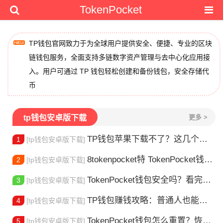
TokenPocket
TP钱包官网致力于为全球用户提供安全、便捷、专业的区块
链钱包服务，全面支持多链数字资产管理与去中心化应用接
入。用户可通过 TP 钱包轻松创建和备份钱包，安全存储代
币
tp钱包安卓版下载
更多 >
TP钱包苹果下载不了？这几个原因你得知道
1
[tp钱包安卓版下载]
8tokenpocket特 TokenPocket钱包特色功能详解，新手老手都该知道
2
[tp钱包安卓版下载]
TokenPocket钱包安全吗？看完这篇你就懂了
3
[tp钱包安卓版下载]
TP钱包赚钱攻略：普通人也能做的几种方式
4
[tp钱包安卓版下载]
TokenPocket钱包怎么重置？恢复出厂设置方法详解
5
[tp钱包安卓版下载]