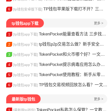
TP钱包苹果版下载打不开？三步解决下载问题
6
[tp钱包安卓版下载]
tp钱包app下载
更多 >
TokenPocket能量查看方法 三步找到TRX能量余额
1
[tp钱包app下载]
tp钱包p2p交易怎么做？新手安全指南
2
[tp钱包app下载]
TokenPocket和火币哪个好？一文帮你理清选择
3
[tp钱包app下载]
TokenPocket提示病毒应用怎么办？原因全解析
4
[tp钱包app下载]
TokenPocket使用教程：新手从零学会钱包操作
5
[tp钱包app下载]
TP钱包交易视频回放怎么看？一文教你轻松找回
6
[tp钱包app下载]
最新版tp钱包
更多 >
TokenPocket私匙怎么保管？一文教你守住钱包资产
1
[最新版tp钱包]