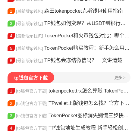
森田tokenpocket克斯钱包使用指南
2
[最新版tp钱包]
TP钱包如何变现？从USDT到银行卡的完整攻略
3
[最新版tp钱包]
TokenPocket和火币钱包对比：哪个更适合你？
4
[最新版tp钱包]
TokenPocket购买教程：新手怎么用TP钱包买币
5
[最新版tp钱包]
TP钱包会冻结微信吗？一文讲清楚
6
[最新版tp钱包]
tp钱包官方下载
更多 >
tokenpockettrx怎么算账 TokenPocket TRX钱包账单怎么算？查账全攻略
1
[tp钱包官方下载]
TPwallet正版钱包怎么找？官方下载渠道全解析
2
[tp钱包官方下载]
TokenPocket图标消失别慌三步快速找回你的钱包
3
[tp钱包官方下载]
TP钱包地址生成教程 新手轻松创建钱包
4
[tp钱包官方下载]