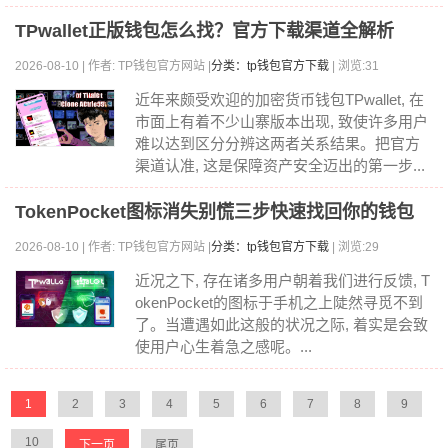
TPwallet正版钱包怎么找？官方下载渠道全解析
2026-08-10 | 作者: TP钱包官方网站 |
分类：tp钱包官方下载
| 浏览:31
近年来颇受欢迎的加密货币钱包TPwallet, 在
市面上有着不少山寨版本出现, 致使许多用户
难以达到区分分辨这两者关系结果。把官方
渠道认准, 这是保障资产安全迈出的第一步...
TokenPocket图标消失别慌三步快速找回你的钱包
2026-08-10 | 作者: TP钱包官方网站 |
分类：tp钱包官方下载
| 浏览:29
近况之下, 存在诸多用户朝着我们进行反馈, T
okenPocket的图标于手机之上陡然寻觅不到
了。当遭遇如此这般的状况之际, 着实是会致
使用户心生着急之感呢。...
1
2
3
4
5
6
7
8
9
10
下一页
尾页