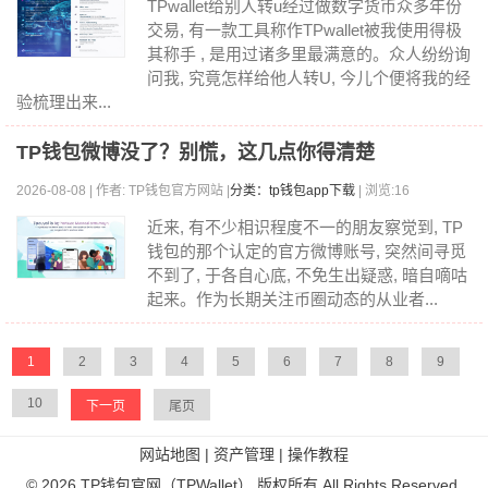
TPwallet给别人转u经过做数字货币众多年份
交易, 有一款工具称作TPwallet被我使用得极
其称手 , 是用过诸多里最满意的。众人纷纷询
问我, 究竟怎样给他人转U, 今儿个便将我的经
验梳理出来...
TP钱包微博没了？别慌，这几点你得清楚
2026-08-08 | 作者: TP钱包官方网站 |
分类：tp钱包app下载
| 浏览:16
近来, 有不少相识程度不一的朋友察觉到, TP
钱包的那个认定的官方微博账号, 突然间寻觅
不到了, 于各自心底, 不免生出疑惑, 暗自嘀咕
起来。作为长期关注币圈动态的从业者...
1
2
3
4
5
6
7
8
9
10
下一页
尾页
网站地图
|
资产管理
|
操作教程
© 2026 TP钱包官网（TPWallet） 版权所有 All Rights Reserved.