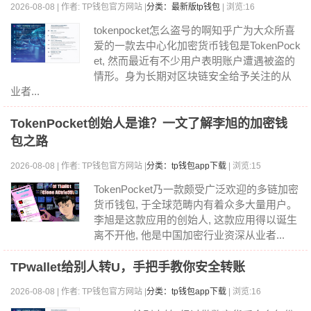
2026-08-08 | 作者: TP钱包官方网站 |
分类：最新版tp钱包
| 浏览:16
tokenpocket怎么盗号的啊知乎广为大众所喜
爱的一款去中心化加密货币钱包是TokenPock
et, 然而最近有不少用户表明账户遭遇被盗的
情形。身为长期对区块链安全给予关注的从
业者...
TokenPocket创始人是谁？一文了解李旭的加密钱
包之路
2026-08-08 | 作者: TP钱包官方网站 |
分类：tp钱包app下载
| 浏览:15
TokenPocket乃一款颇受广泛欢迎的多链加密
货币钱包, 于全球范畴内有着众多大量用户。
李旭是这款应用的创始人, 这款应用得以诞生
离不开他, 他是中国加密行业资深从业者...
TPwallet给别人转U，手把手教你安全转账
2026-08-08 | 作者: TP钱包官方网站 |
分类：tp钱包app下载
| 浏览:16