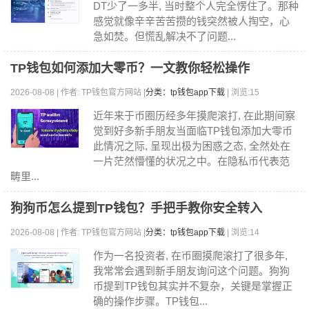
DT少了一多半, 当时整个人完全愣住了。那种
感觉就像辛辛苦苦攒的钱突然被人掏空，心
急如焚。但慌乱解决不了问题...
TP钱包如何添加大零币？一文教你轻松操作
2026-08-08 | 作者: TP钱包官方网站 |
分类：tp钱包app下载
| 浏览:15
近年来于币圈历经多年摸爬滚打, 在此期间察
觉到好多新手朋友当面临TP钱包添加大零币
此情况之际, 呈现出极为困惑之态, 全然处在
一片茫然懵懂的状况之中。在隐私币代表范
畴里...
狗狗币怎么提到TP钱包？手把手教你安全转入
2026-08-08 | 作者: TP钱包官方网站 |
分类：tp钱包app下载
| 浏览:14
作为一名投资者, 在币圈摸爬滚打了很多年,
我常常会遇到新手朋友询问这个问题。狗狗
币提到TP钱包其实并不复杂，关键是掌握正
确的操作步骤。TP钱包...