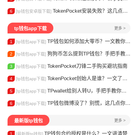
TokenPocket安装失败？这几点最常见
6
[tp钱包安卓版下载]
tp钱包app下载
更多 >
TP钱包如何添加大零币？一文教你轻松操作
1
[tp钱包app下载]
狗狗币怎么提到TP钱包？手把手教你安全转入
2
[tp钱包app下载]
TokenPocket刀锋二手购买避坑指南
3
[tp钱包app下载]
TokenPocket创始人是谁？一文了解李旭的加密钱包之路
4
[tp钱包app下载]
TPwallet给别人转U，手把手教你安全转账
5
[tp钱包app下载]
TP钱包微博没了？别慌，这几点你得清楚
6
[tp钱包app下载]
最新版tp钱包
更多 >
TP钱包合约授权是什么？一文讲清楚
1
[最新版tp钱包]