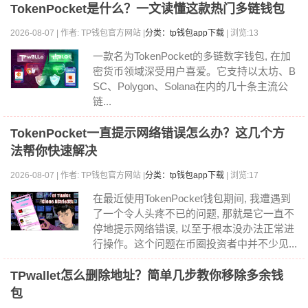
TokenPocket是什么？一文读懂这款热门多链钱包
2026-08-07 | 作者: TP钱包官方网站 |
分类：tp钱包app下载
| 浏览:13
一款名为TokenPocket的多链数字钱包, 在加
密货币领域深受用户喜爱。它支持以太坊、B
SC、Polygon、Solana在内的几十条主流公
链...
TokenPocket一直提示网络错误怎么办？这几个方
法帮你快速解决
2026-08-07 | 作者: TP钱包官方网站 |
分类：tp钱包app下载
| 浏览:17
在最近使用TokenPocket钱包期间, 我遭遇到
了一个令人头疼不已的问题, 那就是它一直不
停地提示网络错误, 以至于根本没办法正常进
行操作。这个问题在币圈投资者中并不少见...
TPwallet怎么删除地址？简单几步教你移除多余钱
包