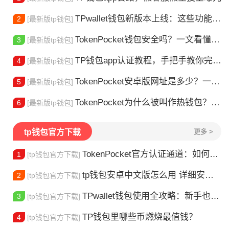
TPwallet钱包新版本上线：这些功能升级值得体验
2
[最新版tp钱包]
TokenPocket钱包安全吗？一文看懂真实风险
3
[最新版tp钱包]
TP钱包app认证教程，手把手教你完成身份验证
4
[最新版tp钱包]
TokenPocket安卓版网址是多少？一文教你安全下载
5
[最新版tp钱包]
TokenPocket为什么被叫作热钱包？一文讲清楚
6
[最新版tp钱包]
tp钱包官方下载
更多 >
TokenPocket官方认证通道：如何找到真正的官方渠道
1
[tp钱包官方下载]
tp钱包安卓中文版怎么用 详细安装教程
2
[tp钱包官方下载]
TPwallet钱包使用全攻略：新手也能快速上手掌握
3
[tp钱包官方下载]
TP钱包里哪些币燃烧最值钱？
4
[tp钱包官方下载]