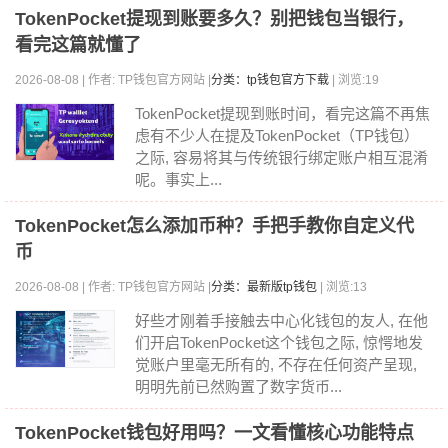
TokenPocket提现到账要多久？别把钱包当银行，
看完这篇就懂了
2026-08-08 | 作者: TP钱包官方网站 |
分类：tp钱包官方下载
| 浏览:19
TokenPocket提现到账时间，看完这篇不再焦
虑有不少人在提及TokenPocket（TP钱包）
之际, 容易将其与传统银行绑定账户相互混淆
呢。事实上...
TokenPocket怎么添加币种？手把手教你自定义代
币
2026-08-08 | 作者: TP钱包官方网站 |
分类：最新版tp钱包
| 浏览:13
好些才刚着手接触去中心化钱包的友人, 在他
们开启TokenPocket这个钱包之际, 惊愕地发
觉账户里毫无所有的, 不存在任何资产呈现,
明明先前已然购置了数字货币...
TokenPocket钱包好用吗？一文看懂核心功能特点