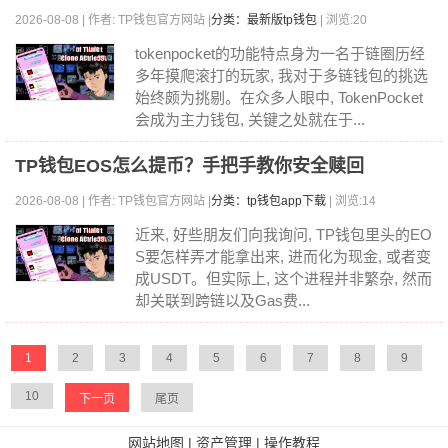
2026-08-08 | 作者: TP钱包官方网站 |
分类：最新版tp钱包
| 浏览:20
tokenpocket的功能特点身为一名于链圈历经
多年摸爬滚打的玩家, 我对于多链钱包的挑选
始终颇为挑剔。在众多人眼中, TokenPocket
会成为主力钱包, 关键之处就在于...
TP钱包EOS怎么提币？手把手教你安全赎回
2026-08-08 | 作者: TP钱包官方网站 |
分类：tp钱包app下载
| 浏览:14
近来, 好些朋友们向我询问, TP钱包里头的EO
S要怎样弄才能拿出来, 进而化为现金, 或者变
成USDT。但实际上, 这个进程并非繁杂, 然而
却关联到跨链以及Gas费...
1
2
3
4
5
6
7
8
9
10
下一页
尾页
网站地图
|
资产管理
|
操作教程