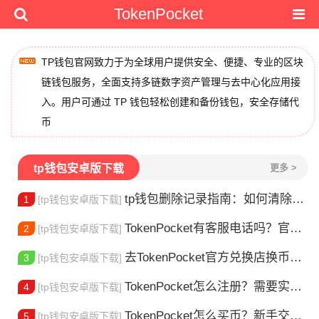
TokenPocket
TP钱包官网致力于为全球用户提供安全、便捷、专业的区块
链钱包服务，全面支持多链数字资产管理与去中心化应用接
入。用户可通过 TP 钱包轻松创建和备份钱包，安全存储代
币
tp钱包安卓版下载
更多 >
tp钱包删除记录指南：如何清除交易历史
1
[tp钱包安卓版下载]
TokenPocket有客服电话吗？官方联系方式详解
2
[tp钱包安卓版下载]
去TokenPocket官方兑换店换币，这几个坑别再踩了
3
[tp钱包安卓版下载]
TokenPocket怎么注册？需要实名认证吗？
4
[tp钱包安卓版下载]
TokenPocket怎么买币？新手交易全流程详解
5
[tp钱包安卓版下载]