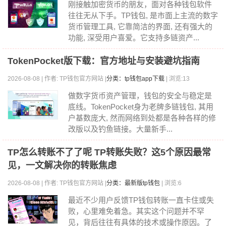
刚接触加密货币的朋友，面对各种钱包软件
往往无从下手。TP钱包, 是市面上主流的数字
货币管理工具, 它靠简洁的界面, 还有强大的
功能, 深受用户喜爱。它支持多链资产...
TokenPocket版下载：官方地址与安装避坑指南
2026-08-08 | 作者: TP钱包官方网站 |
分类：tp钱包app下载
| 浏览:13
做数字货币资产管理，钱包的安全与稳定是
底线。TokenPocket身为老牌多链钱包, 其用
户基数庞大, 然而网络到处都是各种各样的修
改版以及钓鱼链接。大量新手...
TP怎么转账不了了呢 TP转账失败？这5个原因最常
见，一文解决你的转账焦虑
2026-08-08 | 作者: TP钱包官方网站 |
分类：最新版tp钱包
| 浏览:6
最近不少用户反馈TP钱包转账一直卡住或失
败，心里难免着急。其实这个问题并不罕
见，背后往往有具体的技术或操作原因。了