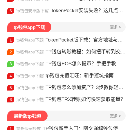
TokenPocket安装失败？这几点最常见
6
[tp钱包安卓版下载]
tp钱包app下载
更多 >
TokenPocket版下载：官方地址与安装避坑指南
1
[tp钱包app下载]
TP钱包转账教程：如何把币转到交易所或地址
2
[tp钱包app下载]
TP钱包EOS怎么提币？手把手教你安全赎回
3
[tp钱包app下载]
tp钱包充值汇旺：新手避坑指南
4
[tp钱包app下载]
TP钱包怎么添加资产？3步教你轻松导入代币和NFT
5
[tp钱包app下载]
TP钱包TRX转账如何快速获取能量？
6
[tp钱包app下载]
最新版tp钱包
更多 >
TP钱包新手入门：图文详解钱包使用方法
1
[最新版tp钱包]