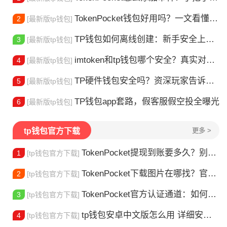
TokenPocket钱包好用吗？一文看懂核心功能特点
2
[最新版tp钱包]
TP钱包如何离线创建：新手安全上链指南
3
[最新版tp钱包]
imtoken和tp钱包哪个安全？真实对比告诉你
4
[最新版tp钱包]
TP硬件钱包安全吗？资深玩家告诉你真相
5
[最新版tp钱包]
TP钱包app套路，假客服假空投全曝光
6
[最新版tp钱包]
tp钱包官方下载
更多 >
TokenPocket提现到账要多久？别把钱包当银行，看完这篇就懂了
1
[tp钱包官方下载]
TokenPocket下载图片在哪找？官方渠道最靠谱
2
[tp钱包官方下载]
TokenPocket官方认证通道：如何找到真正的官方渠道
3
[tp钱包官方下载]
tp钱包安卓中文版怎么用 详细安装教程
4
[tp钱包官方下载]