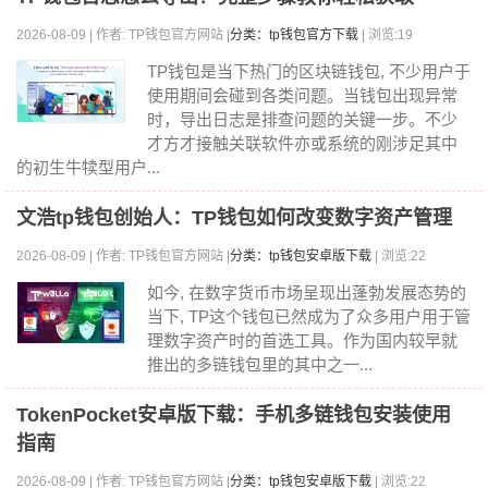
2026-08-09 | 作者: TP钱包官方网站 |
分类：tp钱包官方下载
| 浏览:19
TP钱包是当下热门的区块链钱包, 不少用户于
使用期间会碰到各类问题。当钱包出现异常
时，导出日志是排查问题的关键一步。不少
才方才接触关联软件亦或系统的刚涉足其中
的初生牛犊型用户...
文浩tp钱包创始人：TP钱包如何改变数字资产管理
2026-08-09 | 作者: TP钱包官方网站 |
分类：tp钱包安卓版下载
| 浏览:22
如今, 在数字货币市场呈现出蓬勃发展态势的
当下, TP这个钱包已然成为了众多用户用于管
理数字资产时的首选工具。作为国内较早就
推出的多链钱包里的其中之一...
TokenPocket安卓版下载：手机多链钱包安装使用
指南
2026-08-09 | 作者: TP钱包官方网站 |
分类：tp钱包安卓版下载
| 浏览:22