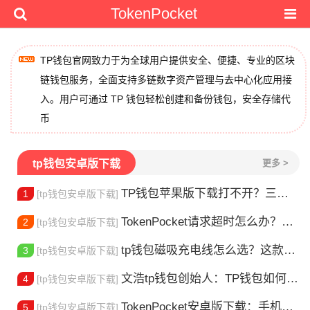
TokenPocket
TP钱包官网致力于为全球用户提供安全、便捷、专业的区块
链钱包服务，全面支持多链数字资产管理与去中心化应用接
入。用户可通过 TP 钱包轻松创建和备份钱包，安全存储代
币
tp钱包安卓版下载
更多 >
TP钱包苹果版下载打不开？三步解决下载问题
1
[tp钱包安卓版下载]
TokenPocket请求超时怎么办？这几招帮你快速解决
2
[tp钱包安卓版下载]
tp钱包磁吸充电线怎么选？这款真的好用
3
[tp钱包安卓版下载]
文浩tp钱包创始人：TP钱包如何改变数字资产管理
4
[tp钱包安卓版下载]
TokenPocket安卓版下载：手机多链钱包安装使用指南
5
[tp钱包安卓版下载]