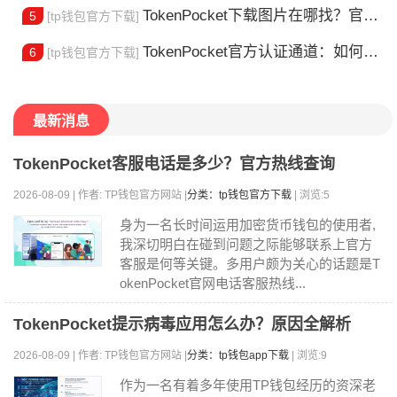
TokenPocket下载图片在哪找？官方渠道最靠谱
5
[tp钱包官方下载]
TokenPocket官方认证通道：如何找到真正的官方渠道
6
[tp钱包官方下载]
最新消息
TokenPocket客服电话是多少？官方热线查询
2026-08-09 | 作者: TP钱包官方网站 |
分类：tp钱包官方下载
| 浏览:5
身为一名长时间运用加密货币钱包的使用者,
我深切明白在碰到问题之际能够联系上官方
客服是何等关键。多用户颇为关心的话题是T
okenPocket官网电话客服热线...
TokenPocket提示病毒应用怎么办？原因全解析
2026-08-09 | 作者: TP钱包官方网站 |
分类：tp钱包app下载
| 浏览:9
作为一名有着多年使用TP钱包经历的资深老