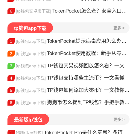
TokenPocket怎么查？安全入口查询指南
6
[tp钱包安卓版下载]
tp钱包app下载
更多 >
TokenPocket提示病毒应用怎么办？原因全解析
1
[tp钱包app下载]
TokenPocket使用教程：新手从零学会钱包操作
2
[tp钱包app下载]
TP钱包交易视频回放怎么看？一文教你轻松找回
3
[tp钱包app下载]
TP钱包支持哪些主流币？一文看懂
4
[tp钱包app下载]
TP钱包如何添加大零币？一文教你轻松操作
5
[tp钱包app下载]
狗狗币怎么提到TP钱包？手把手教你安全转入
6
[tp钱包app下载]
最新版tp钱包
更多 >
TokenPocket Pro是什么意思？多链钱包新手指南
1
[最新版tp钱包]