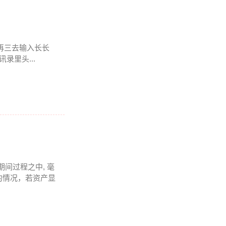
要再三去输入长长
录里头...
期间过程之中, 毫
的情况，若资产显