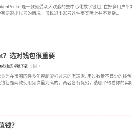
TokenPocket是一款颇受众人欢迎的去中心化数字钱包, 在好多用户平
会有要退出账号的情况。虽说退出账号这件事实际上并不复杂...
ket？选对钱包很重要
tp钱包安卓版下载
| 浏览:7
我身为在币圈历经多年摸爬滚打过来的老玩家, 用过数量不算少的钱包,
链钱包是两款使用频次最为高的。两者各有优劣，选哪个得看你的实际需
值钱？