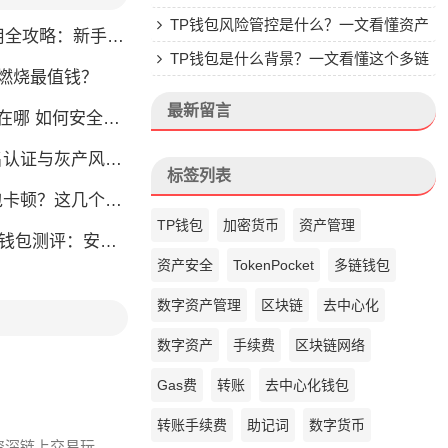
析与安全使用指南
TP钱包风险管控是什么？一文看懂资产
略：新手也能快速上手掌握
安全核心
TP钱包是什么背景？一文看懂这个多链
币燃烧最值钱？
钱包的来头
最新留言
如何安全快速登陆平台
名认证与灰产风险全解析
标签列表
？这几个方法帮你找回流畅体验
TP钱包
加密货币
资产管理
钱包测评：安全易用全攻略
资产安全
TokenPocket
多链钱包
数字资产管理
区块链
去中心化
数字资产
手续费
区块链网络
Gas费
转账
去中心化钱包
转账手续费
助记词
数字货币
资深链上交易玩