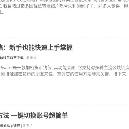
家, 我目睹过诸多因轻信转账照片吃亏失利的例子了。好多人觉得，
...
全攻略：新手也能快速上手掌握
tp钱包官方下载
| 浏览:4
TPwallet是一款加密货币钱包, 其功能全面, 它支持对多种主流区块
于刚接触加密货币的朋友来说，掌握它的使用方法非常关键。接下来..
登录方法 一键切换账号超简单
最新版tp钱包
| 浏览:9