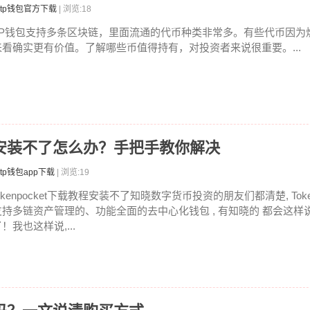
tp钱包官方下载
| 浏览:18
TP钱包支持多条区块链，里面流通的代币种类非常多。有些代币因为
来看确实更有价值。了解哪些币值得持有，对投资者来说很重要。...
载教程安装不了怎么办？手把手教你解决
tp钱包app下载
| 浏览:19
okenpocket下载教程安装不了知晓数字货币投资的朋友们都清楚, Toke
支持多链资产管理的、功能全面的去中心化钱包 , 有知晓的 都会这样
！我也这样说,...