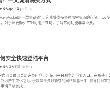
ETH吗？一文说清购买方式
tp钱包app下载
| 浏览:16
TokenPocket是一款多链钱包, 它能够支持多种加密货币的存储, 以
易。对于想要购买ETH的用户来说，了解它的功能非常重要。...
如何安全快速登陆平台
tp钱包官方下载
| 浏览:11
TP官网登录网页是许多用户日常使用平台服务的重要入口。在所处于
不断地产生变化之际, 于数量众多且繁杂的网络信息当中, 将寻找到官
事情予以完成...