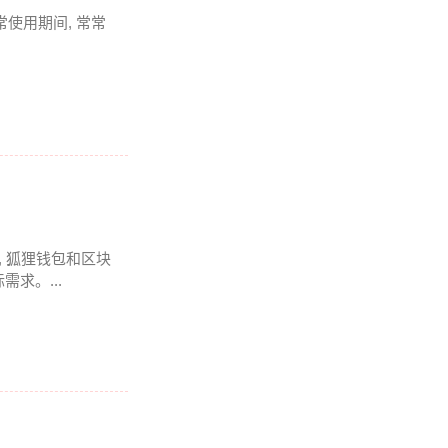
常使用期间, 常常
 狐狸钱包和区块
求。...