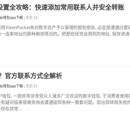
址发送设置全攻略：快速添加常用联系人并安全转账
tp钱包app下载
| 浏览:19
使用TokenPocket来对数字资产予以管理的那些朋友, 必定是遭遇过
的一连串地址的那种麻烦情况的。把那些经常会用到的地址, 保存进通讯
少？官方联系方式全解析
tp钱包app下载
| 浏览:23
TP钱包, 一款异常非常受众人诸多广泛欢迎的数字钱包, 于消费者使用
没有疑问极易很难免地会遭遇碰到各种一整套问题。若出现转账失败
存在异常...