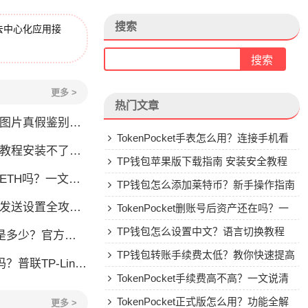
搜索
去中心化应用接
更多 >
热门文章
账图片真假鉴别全攻略
TokenPocket手表怎么用？连接手机看
装不了怎么办？手把手教你解决
行情教程
TP钱包苹果版下载指南 安装安全教程
TH吗？一文说清购买方式
TP钱包怎么添加莱特币？新手操作指南
略：快速添加常用联系人并安全转账
TokenPocket删账号后资产还在吗？一
文讲清楚
TP钱包怎么设置中文？语言切换教程
官方联系方式全解析
TP钱包转账手续费太低？教你快速提高
P-Link公司背景介绍
Gas费
TokenPocket手续费高不高？一文说清
楚
TokenPocket正式版怎么用？功能全解
更多 >