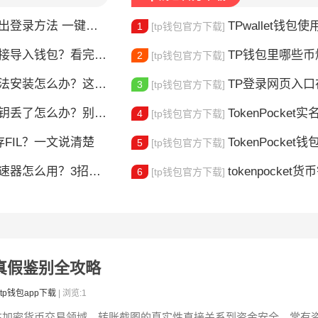
登录方法 一键切换账号超简单
TPwallet钱包使用全攻
1
[tp钱包官方下载]
链接导入钱包？看完这篇就懂了
TP钱包里哪些
2
[tp钱包官方下载]
安装怎么办？这几个方法帮你解决
TP登录网页入口在哪 
3
[tp钱包官方下载]
丢了怎么办？别慌，这样做还能找回
TokenPocket实
4
[tp钱包官方下载]
存FIL？一文说清楚
TokenPocket钱包卡顿
5
[tp钱包官方下载]
么用？3招帮你快速解决交易卡顿问题
tokenpocket货币
6
[tp钱包官方下载]
图片真假鉴别全攻略
tp钱包app下载
| 浏览:1
在加密货币交易领域，转账截图的真实性直接关系到资金安全。常有