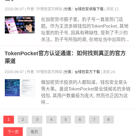
2026-08-07 | 作者: TP钱包官方网站 |
分类：tp钱包安卓版下载
| 浏览:12
在加密货币圈子里，豹子号一直是热门话
题。作为主流多链钱包的TokenPocket, 其地
址里的豹子号, 因具有稀缺性, 受到了不少的
关注。豹子号所指的是, 在地址当中出现的...
TokenPocket官方认证通道：如何找到真正的官方
渠道
2026-08-07 | 作者: TP钱包官方网站 |
分类：tp钱包官方下载
| 浏览:24
做加密货币投资的人都知道，钱包安全是头
等大事。虽说TokenPocket是全球闻名的多链
钱包, 其用户数量极为庞大, 然而也正因为这
样...
1
2
3
4
5
6
7
8
下一页
尾页