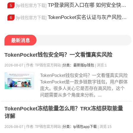
TP登录网页入口在哪 如何安全快速登陆平台
5
[tp钱包官方下载]
TokenPocket实名认证与灰产风险全解析
6
[tp钱包官方下载]
最新消息
TokenPocket钱包安全吗？一文看懂真实风险
2026-08-07 | 作者: TP钱包官方网站 |
分类：最新版tp钱包
| 浏览:1
TokenPocket钱包安全吗？一文看懂真实风险
TokenPocket是一款多链数字钱包，用户群体
庞大。很多人关心它是否存在高风险，这个
问题需要从多个角度来分析。...
TokenPocket冻结能量怎么用？TRX冻结获取能量
详解
2026-08-07 | 作者: TP钱包官方网站 |
分类：tp钱包app下载
| 浏览:15