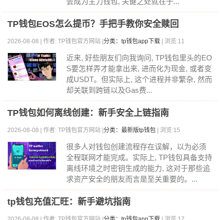
会成为主力钱包, 关键之处就在于...
TP钱包EOS怎么提币？手把手教你安全赎回
2026-08-08 | 作者: TP钱包官方网站 |
分类：tp钱包app下载
| 浏览:11
近来, 好些朋友们向我询问, TP钱包里头的EO
S要怎样弄才能拿出来, 进而化为现金, 或者变
成USDT。但实际上, 这个进程并非繁杂, 然而
却关联到跨链以及Gas费...
TP钱包如何离线创建：新手安全上链指南
2026-08-08 | 作者: TP钱包官方网站 |
分类：最新版tp钱包
| 浏览:15
很多人对钱包创建流程存在误解，以为必须
全程联网才能完成。实际上, TP钱包具备支持
离线环境之时密钥生成的能力, 这对于那些追
求资产安全的朋友而言是至关重要的。...
tp钱包充值汇旺：新手避坑指南
2026-08-08 | 作者: TP钱包官方网站 |
分类：tp钱包app下载
| 浏览:17