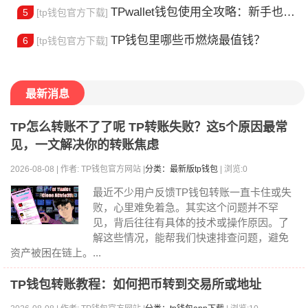
TPwallet钱包使用全攻略：新手也能快速上手掌握
5
[tp钱包官方下载]
TP钱包里哪些币燃烧最值钱？
6
[tp钱包官方下载]
最新消息
TP怎么转账不了了呢 TP转账失败？这5个原因最常
见，一文解决你的转账焦虑
2026-08-08 | 作者: TP钱包官方网站 |
分类：最新版tp钱包
| 浏览:0
最近不少用户反馈TP钱包转账一直卡住或失
败，心里难免着急。其实这个问题并不罕
见，背后往往有具体的技术或操作原因。了
解这些情况，能帮我们快速排查问题，避免
资产被困在链上。...
TP钱包转账教程：如何把币转到交易所或地址