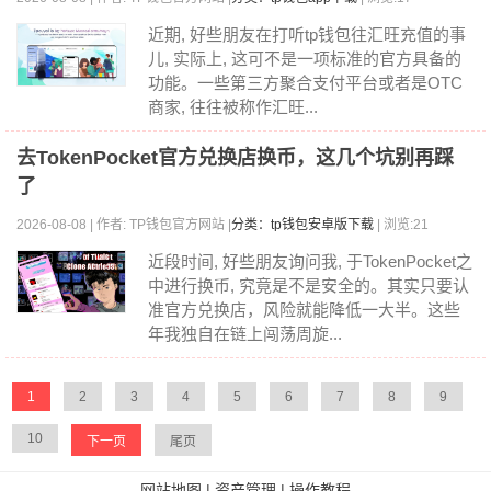
近期, 好些朋友在打听tp钱包往汇旺充值的事
儿, 实际上, 这可不是一项标准的官方具备的
功能。一些第三方聚合支付平台或者是OTC
商家, 往往被称作汇旺...
去TokenPocket官方兑换店换币，这几个坑别再踩
了
2026-08-08 | 作者: TP钱包官方网站 |
分类：tp钱包安卓版下载
| 浏览:21
近段时间, 好些朋友询问我, 于TokenPocket之
中进行换币, 究竟是不是安全的。其实只要认
准官方兑换店，风险就能降低一大半。这些
年我独自在链上闯荡周旋...
1
2
3
4
5
6
7
8
9
10
下一页
尾页
网站地图
|
资产管理
|
操作教程