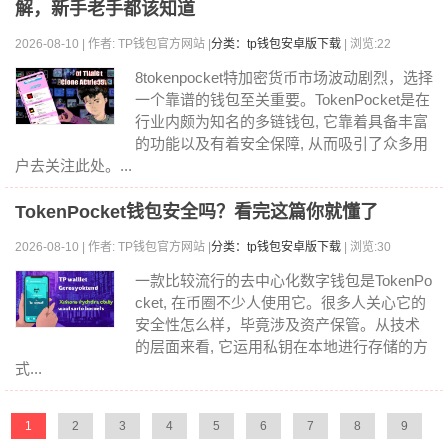
解，新手老手都该知道
2026-08-10 | 作者: TP钱包官方网站 |
分类：tp钱包安卓版下载
| 浏览:22
8tokenpocket特加密货币市场波动剧烈，选择
一个靠谱的钱包至关重要。TokenPocket是在
行业内颇为知名的多链钱包, 它靠着具备丰富
的功能以及有着安全保障, 从而吸引了众多用
户去关注此处。...
TokenPocket钱包安全吗？看完这篇你就懂了
2026-08-10 | 作者: TP钱包官方网站 |
分类：tp钱包安卓版下载
| 浏览:30
一款比较流行的去中心化数字钱包是TokenPo
cket, 在币圈不少人使用它。很多人关心它的
安全性怎么样，毕竟涉及资产保管。从技术
的层面来看, 它运用私钥在本地进行存储的方
式...
1
2
3
4
5
6
7
8
9