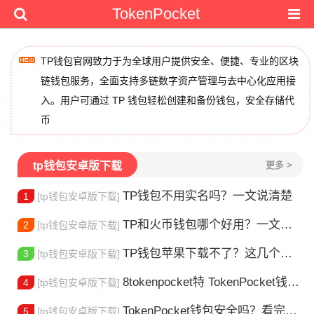
TokenPocket
TP钱包官网致力于为全球用户提供安全、便捷、专业的区块
链钱包服务，全面支持多链数字资产管理与去中心化应用接
入。用户可通过 TP 钱包轻松创建和备份钱包，安全存储代
币
tp钱包安卓版下载
更多 >
TP钱包不用实名吗？一文说清楚
1
[tp钱包安卓版下载]
TP和火币钱包哪个好用？一文帮你选对加密钱包
2
[tp钱包安卓版下载]
TP钱包苹果下载不了？这几个原因你得知道
3
[tp钱包安卓版下载]
8tokenpocket特 TokenPocket钱包特色功能详解，新手老手都该知道
4
[tp钱包安卓版下载]
TokenPocket钱包安全吗？看完这篇你就懂了
5
[tp钱包安卓版下载]