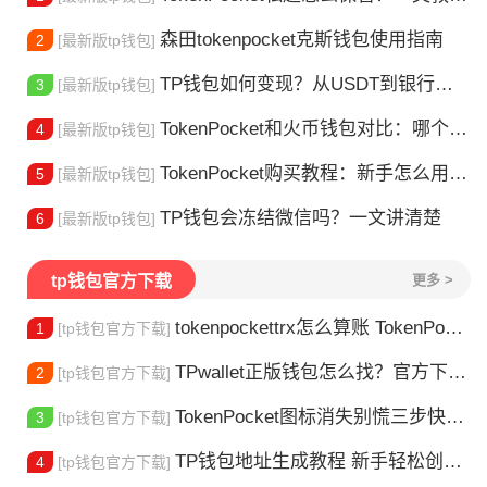
森田tokenpocket克斯钱包使用指南
2
[最新版tp钱包]
TP钱包如何变现？从USDT到银行卡的完整攻略
3
[最新版tp钱包]
TokenPocket和火币钱包对比：哪个更适合你？
4
[最新版tp钱包]
TokenPocket购买教程：新手怎么用TP钱包买币
5
[最新版tp钱包]
TP钱包会冻结微信吗？一文讲清楚
6
[最新版tp钱包]
tp钱包官方下载
更多 >
tokenpockettrx怎么算账 TokenPocket TRX钱包账单怎么算？查账全攻略
1
[tp钱包官方下载]
TPwallet正版钱包怎么找？官方下载渠道全解析
2
[tp钱包官方下载]
TokenPocket图标消失别慌三步快速找回你的钱包
3
[tp钱包官方下载]
TP钱包地址生成教程 新手轻松创建钱包
4
[tp钱包官方下载]