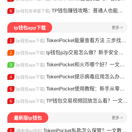
TP钱包赚钱攻略：普通人也能做的几种方式
6
[tp钱包安卓版下载]
tp钱包app下载
更多 >
TokenPocket能量查看方法 三步找到TRX能量余额
1
[tp钱包app下载]
tp钱包p2p交易怎么做？新手安全指南
2
[tp钱包app下载]
TokenPocket和火币哪个好？一文帮你理清选择
3
[tp钱包app下载]
TokenPocket提示病毒应用怎么办？原因全解析
4
[tp钱包app下载]
TokenPocket使用教程：新手从零学会钱包操作
5
[tp钱包app下载]
TP钱包交易视频回放怎么看？一文教你轻松找回
6
[tp钱包app下载]
最新版tp钱包
更多 >
TokenPocket私匙怎么保管？一文教你守住钱包资产
1
[最新版tp钱包]