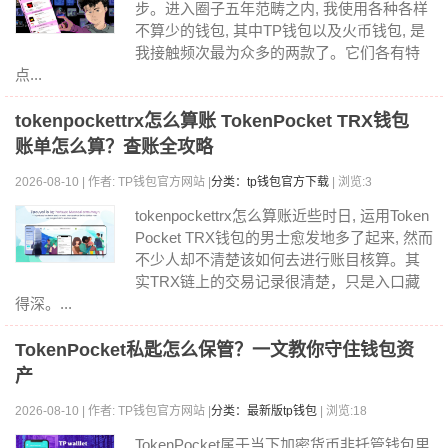
步。进入圈子五年范畴之内, 我使用各种各样
不算少的钱包, 其中TP钱包以及火币钱包, 是
我接触频次最为众多的两款了。它们各有特
点...
tokenpockettrx怎么算账 TokenPocket TRX钱包
账单怎么算？查账全攻略
2026-08-10 | 作者: TP钱包官方网站 |
分类：tp钱包官方下载
| 浏览:3
tokenpockettrx怎么算账近些时日, 运用Token
Pocket TRX钱包的男士愈发地多了起来, 然而
不少人却不清楚该如何去进行账目核算。其
实TRX链上的交易记录很清楚，只是入口藏
得深。...
TokenPocket私匙怎么保管？一文教你守住钱包资
产
2026-08-10 | 作者: TP钱包官方网站 |
分类：最新版tp钱包
| 浏览:18
TokenPocket属于当下加密货币非托管钱包里