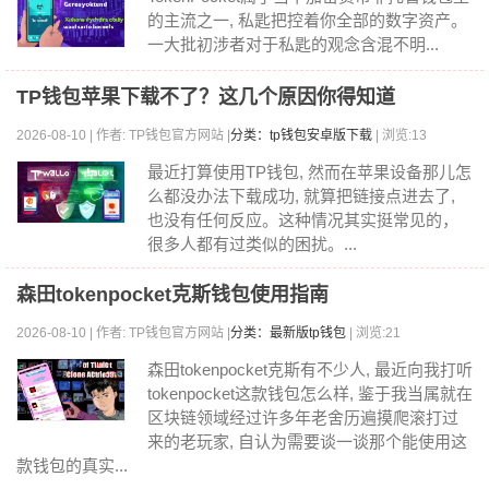
的主流之一, 私匙把控着你全部的数字资产。
一大批初涉者对于私匙的观念含混不明...
TP钱包苹果下载不了？这几个原因你得知道
2026-08-10 | 作者: TP钱包官方网站 |
分类：tp钱包安卓版下载
| 浏览:13
最近打算使用TP钱包, 然而在苹果设备那儿怎
么都没办法下载成功, 就算把链接点进去了,
也没有任何反应。这种情况其实挺常见的，
很多人都有过类似的困扰。...
森田tokenpocket克斯钱包使用指南
2026-08-10 | 作者: TP钱包官方网站 |
分类：最新版tp钱包
| 浏览:21
森田tokenpocket克斯有不少人, 最近向我打听
tokenpocket这款钱包怎么样, 鉴于我当属就在
区块链领域经过许多年老舍历遍摸爬滚打过
来的老玩家, 自认为需要谈一谈那个能使用这
款钱包的真实...