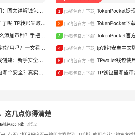
图文详解钱包使用方法
TokenPocket提现到账要多久
1
[tp钱包官方下载]
？这5个原因最常见，一文解决你的转账焦虑
TokenPocket下载图
2
[tp钱包官方下载]
添加币种？手把手教你自定义代币
TokenPocket官方认证
3
[tp钱包官方下载]
包好用吗？一文看懂核心功能特点
tp钱包安卓中文版怎
4
[tp钱包官方下载]
建：新手安全上链指南
TPwallet钱包使用全攻
5
[tp钱包官方下载]
包哪个安全？真实对比告诉你
TP钱包里哪些
6
[tp钱包官方下载]
慌，这几点你得清楚
tp钱包app下载
| 浏览:2
近来, 有不少相识程度不一的朋友察觉到, TP钱包的那个认定的官方微