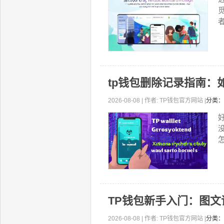
者
tp钱包删除记录指南：
2026-08-08 | 作者: TP钱包官方网站 |
分类：
怎
TP钱包新手入门：图
2026-08-08 | 作者: TP钱包官方网站 |
分类：