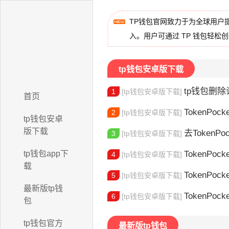
TP钱包官网致力于为全球用户
入。用户可通过 TP 钱包轻松
tp钱包安卓版下载
tp钱包删除记
1
[tp钱包安卓版下载]
首页
TokenPocke
2
[tp钱包安卓版下载]
tp钱包安卓
版下载
去TokenPocke
3
[tp钱包安卓版下载]
tp钱包app下
TokenPock
4
[tp钱包安卓版下载]
载
TokenPocke
5
[tp钱包安卓版下载]
最新版tp钱
TokenPock
6
[tp钱包安卓版下载]
包
tp钱包官方
最新版tp钱包