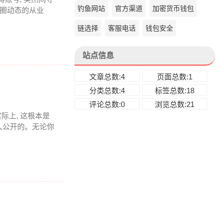
钓鱼网站
官方渠道
加密货币钱包
币圈动态的从业
链选择
客服电话
钱包安全
站点信息
文章总数:4
页面总数:1
分类总数:4
标签总数:18
评论总数:0
浏览总数:21
实际上, 这根本是
久公开的。无论你