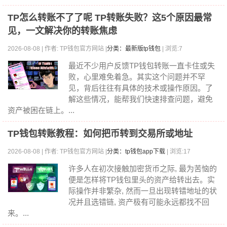
TP怎么转账不了了呢 TP转账失败？这5个原因最常
见，一文解决你的转账焦虑
2026-08-08 | 作者: TP钱包官方网站 |
分类：最新版tp钱包
| 浏览:7
最近不少用户反馈TP钱包转账一直卡住或失
败，心里难免着急。其实这个问题并不罕
见，背后往往有具体的技术或操作原因。了
解这些情况，能帮我们快速排查问题，避免
资产被困在链上。...
TP钱包转账教程：如何把币转到交易所或地址
2026-08-08 | 作者: TP钱包官方网站 |
分类：tp钱包app下载
| 浏览:17
许多人在初次接触加密货币之际, 最为苦恼的
便是怎样将TP钱包里头的资产给转出去。实
际操作并非繁杂, 然而一旦出现转错地址的状
况并且选错链, 资产极有可能永远都找不回
来。...