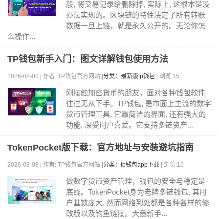
般, 将交易记录给删除掉, 实际上, 这根本是没
办法实现的。区块链的特性决定了所有转账
数据一旦上链，就是永久公开的。无论你怎
么操作...
TP钱包新手入门：图文详解钱包使用方法
2026-08-08 | 作者: TP钱包官方网站 |
分类：最新版tp钱包
| 浏览:15
刚接触加密货币的朋友，面对各种钱包软件
往往无从下手。TP钱包, 是市面上主流的数字
货币管理工具, 它靠简洁的界面, 还有强大的
功能, 深受用户喜爱。它支持多链资产...
TokenPocket版下载：官方地址与安装避坑指南
2026-08-08 | 作者: TP钱包官方网站 |
分类：tp钱包app下载
| 浏览:16
做数字货币资产管理，钱包的安全与稳定是
底线。TokenPocket身为老牌多链钱包, 其用
户基数庞大, 然而网络到处都是各种各样的修
改版以及钓鱼链接。大量新手...