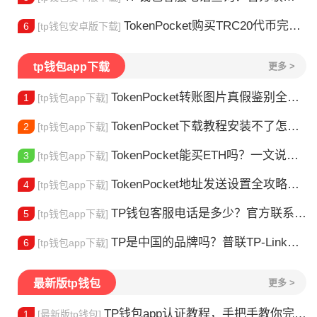
TokenPocket购买TRC20代币完整教程
6
[tp钱包安卓版下载]
tp钱包app下载
更多 >
TokenPocket转账图片真假鉴别全攻略
1
[tp钱包app下载]
TokenPocket下载教程安装不了怎么办？手把手教你解决
2
[tp钱包app下载]
TokenPocket能买ETH吗？一文说清购买方式
3
[tp钱包app下载]
TokenPocket地址发送设置全攻略：快速添加常用联系人并安全转账
4
[tp钱包app下载]
TP钱包客服电话是多少？官方联系方式全解析
5
[tp钱包app下载]
TP是中国的品牌吗？普联TP-Link公司背景介绍
6
[tp钱包app下载]
最新版tp钱包
更多 >
TP钱包app认证教程，手把手教你完成身份验证
1
[最新版tp钱包]