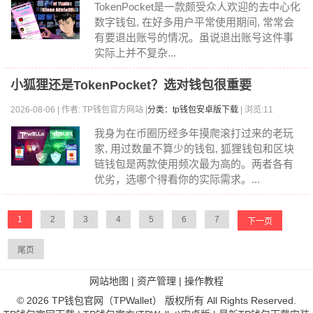
TokenPocket是一款颇受众人欢迎的去中心化
数字钱包, 在好多用户平常使用期间, 常常会
有要退出账号的情况。虽说退出账号这件事
实际上并不复杂...
小狐狸还是TokenPocket？选对钱包很重要
2026-08-06 | 作者: TP钱包官方网站 |
分类：tp钱包安卓版下载
| 浏览:11
我身为在币圈历经多年摸爬滚打过来的老玩
家, 用过数量不算少的钱包, 狐狸钱包和区块
链钱包是两款使用频次最为高的。两者各有
优劣，选哪个得看你的实际需求。...
1
2
3
4
5
6
7
下一页
尾页
网站地图
|
资产管理
|
操作教程
© 2026 TP钱包官网（TPWallet） 版权所有 All Rights Reserved.