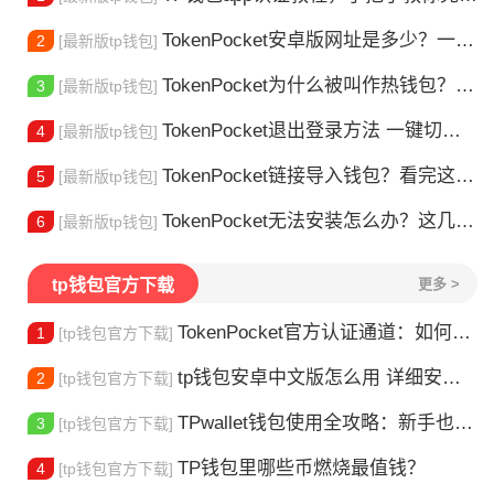
TokenPocket安卓版网址是多少？一文教你安全下载
2
[最新版tp钱包]
TokenPocket为什么被叫作热钱包？一文讲清楚
3
[最新版tp钱包]
TokenPocket退出登录方法 一键切换账号超简单
4
[最新版tp钱包]
TokenPocket链接导入钱包？看完这篇就懂了
5
[最新版tp钱包]
TokenPocket无法安装怎么办？这几个方法帮你解决
6
[最新版tp钱包]
tp钱包官方下载
更多 >
TokenPocket官方认证通道：如何找到真正的官方渠道
1
[tp钱包官方下载]
tp钱包安卓中文版怎么用 详细安装教程
2
[tp钱包官方下载]
TPwallet钱包使用全攻略：新手也能快速上手掌握
3
[tp钱包官方下载]
TP钱包里哪些币燃烧最值钱？
4
[tp钱包官方下载]