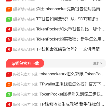
森田tokenpocket克斯钱包使用指南
2
[最新版tp钱包]
TP钱包如何变现？从USDT到银行卡的完整攻略
3
[最新版tp钱包]
TokenPocket和火币钱包对比：哪个更适合你？
4
[最新版tp钱包]
TokenPocket购买教程：新手怎么用TP钱包买币
5
[最新版tp钱包]
TP钱包会冻结微信吗？一文讲清楚
6
[最新版tp钱包]
tp钱包官方下载
更多 >
tokenpockettrx怎么算账 TokenPocket TRX钱包账单怎么算？查账全攻略
1
[tp钱包官方下载]
TPwallet正版钱包怎么找？官方下载渠道全解析
2
[tp钱包官方下载]
TokenPocket图标消失别慌三步快速找回你的钱包
3
[tp钱包官方下载]
TP钱包地址生成教程 新手轻松创建钱包
4
[tp钱包官方下载]