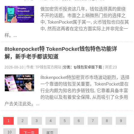
做加密货币投资这几年，钱包选择真的是绕
不开的话题。市面之上稍微热门些的选择之
中, TokenPocket属于其一, 火币钱包也归在其
中, 然而这两者在定位方面实际上并非完全一
样。...
8tokenpocket特 TokenPocket钱包特色功能详
解，新手老手都该知道
2026-08-10 | 作者: TP钱包官方网站 |
分类：tp钱包安卓版下载
| 浏览:23
8tokenpocket特加密货币市场波动剧烈，选择
一个靠谱的钱包至关重要。TokenPocket是在
行业内颇为知名的多链钱包, 它靠着具备丰富
的功能以及有着安全保障, 从而吸引了众多用
户去关注此处。...
1
2
3
4
5
6
7
8
9
10
下一页
尾页