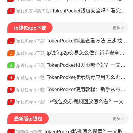
TokenPocket钱包安全吗？看完这篇你就懂了
6
[tp钱包安卓版下载]
tp钱包app下载
更多 >
TokenPocket能量查看方法 三步找到TRX能量余额
1
[tp钱包app下载]
tp钱包p2p交易怎么做？新手安全指南
2
[tp钱包app下载]
TokenPocket和火币哪个好？一文帮你理清选择
3
[tp钱包app下载]
TokenPocket提示病毒应用怎么办？原因全解析
4
[tp钱包app下载]
TokenPocket使用教程：新手从零学会钱包操作
5
[tp钱包app下载]
TP钱包交易视频回放怎么看？一文教你轻松找回
6
[tp钱包app下载]
最新版tp钱包
更多 >
TokenPocket私匙怎么保管？一文教你守住钱包资产
1
[最新版tp钱包]