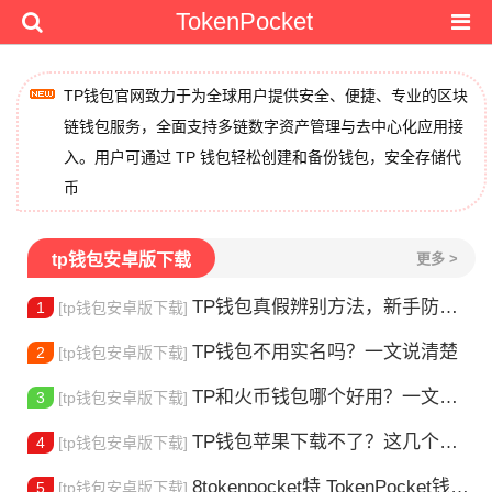
TokenPocket
TP钱包官网致力于为全球用户提供安全、便捷、专业的区块
链钱包服务，全面支持多链数字资产管理与去中心化应用接
入。用户可通过 TP 钱包轻松创建和备份钱包，安全存储代
币
tp钱包安卓版下载
更多 >
TP钱包真假辨别方法，新手防骗指南
1
[tp钱包安卓版下载]
TP钱包不用实名吗？一文说清楚
2
[tp钱包安卓版下载]
TP和火币钱包哪个好用？一文帮你选对加密钱包
3
[tp钱包安卓版下载]
TP钱包苹果下载不了？这几个原因你得知道
4
[tp钱包安卓版下载]
8tokenpocket特 TokenPocket钱包特色功能详解，新手老手都该知道
5
[tp钱包安卓版下载]