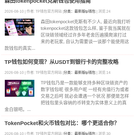
森田tokenpocket克斯钱包使用指南
2026-08-10 | 作者: TP钱包官方网站 |
分类：最新版tp钱包
| 浏览:24
森田tokenpocket克斯有不少人, 最近向我打听
tokenpocket这款钱包怎么样, 鉴于我当属就在
区块链领域经过许多年老舍历遍摸爬滚打过
来的老玩家, 自认为需要谈一谈那个能使用这
款钱包的真实...
TP钱包如何变现？从USDT到银行卡的完整攻略
2026-08-10 | 作者: TP钱包官方网站 |
分类：最新版tp钱包
| 浏览:14
TP钱包乃是一款能够支持多种区块链资产的
数字钱包呢 很多用户呢 一经有充值行为或者
交易之后呵 就必会遭遇一个状况 那便是怎样
把钱包里头容纳的币转变为实体意义上的真
金白银吧。...
TokenPocket和火币钱包对比：哪个更适合你？
2026-08-10 | 作者: TP钱包官方网站 |
分类：最新版tp钱包
| 浏览:30