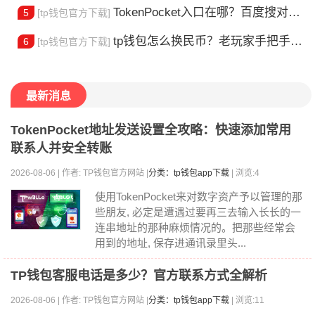
TokenPocket入口在哪？百度搜对地方防钓鱼
5
[tp钱包官方下载]
tp钱包怎么换民币？老玩家手把手教你安全提现
6
[tp钱包官方下载]
最新消息
TokenPocket地址发送设置全攻略：快速添加常用
联系人并安全转账
2026-08-06 | 作者: TP钱包官方网站 |
分类：tp钱包app下载
| 浏览:4
使用TokenPocket来对数字资产予以管理的那
些朋友, 必定是遭遇过要再三去输入长长的一
连串地址的那种麻烦情况的。把那些经常会
用到的地址, 保存进通讯录里头...
TP钱包客服电话是多少？官方联系方式全解析
2026-08-06 | 作者: TP钱包官方网站 |
分类：tp钱包app下载
| 浏览:11