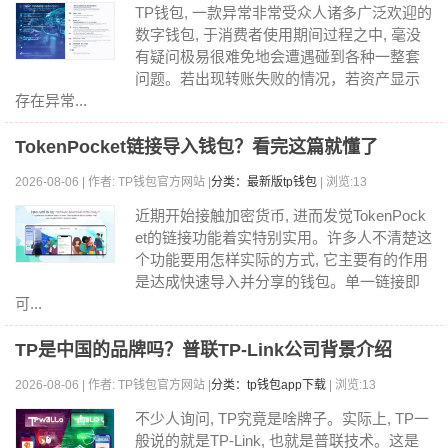
TP钱包, 一款异常非常受众人诸多广泛欢迎的
数字钱包, 于消费者使用期间过程之中, 毫没
有疑问极易很难免地会遭遇碰到各种一整套
问题。若出现转账失败的情况，若资产显示
存在异常...
TokenPocket链接导入钱包？看完这篇就懂了
2026-08-06 | 作者: TP钱包官方网站 |
分类：最新版tp钱包
| 浏览:13
近期开始接触加密货币, 进而发觉TokenPock
et的链接功能着实特别实用。许多人不清楚这
个功能要用怎样实际的方式, 它主要有的作用
是达成快速导入并分享的钱包。单一链接即
可...
TP是中国的品牌吗？普联TP-Link公司背景介绍
2026-08-06 | 作者: TP钱包官方网站 |
分类：tp钱包app下载
| 浏览:13
不少人询问, TP究竟是啥牌子。实际上, TP一
般说的就是TP-Link, 也就是普联技术。这是