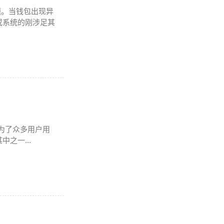
题。当钱包出现异
或系统的刚涉足其
成为了众多用户用
之一...