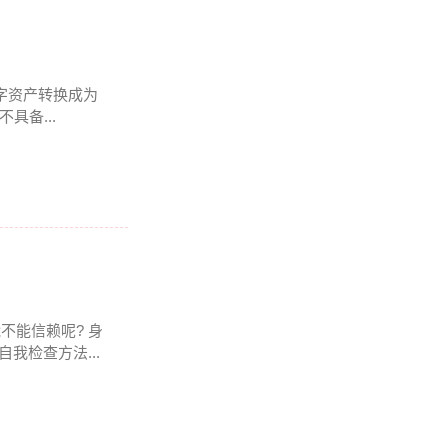
数字资产转换成为
具备...
能不能信赖呢? 身
我检查方法...