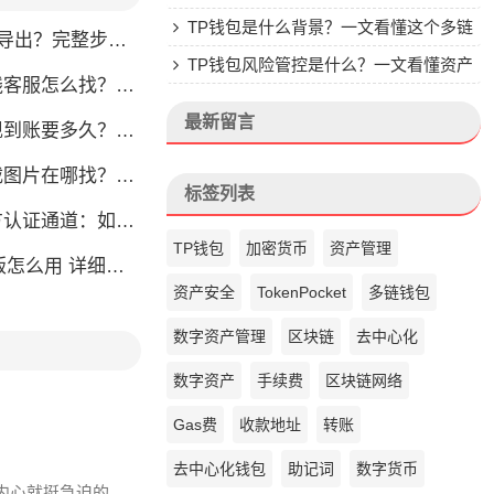
TP钱包是什么背景？一文看懂这个多链
完整步骤教你轻松获取
钱包的来头
TP钱包风险管控是什么？一文看懂资产
怎么找？人工客服快速接入攻略
安全核心
最新留言
？别把钱包当银行，看完这篇就懂了
片在哪找？官方渠道最靠谱
标签列表
通道：如何找到真正的官方渠道
TP钱包
加密货币
资产管理
么用 详细安装教程
资产安全
TokenPocket
多链钱包
数字资产管理
区块链
去中心化
数字资产
手续费
区块链网络
Gas费
收款地址
转账
去中心化钱包
助记词
数字货币
于内心就挺急迫的,