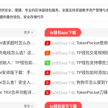
提供安全、便捷、专业的区块链钱包服务，全面支持多链数字资产管理与
创建和备份钱包，安全存储代币
更多 >
tp钱包app下载
请求超时怎么办？这几招帮你快速解决
TokenPocket使用教
1
[tp钱包app下载]
电线怎么选？这款真的好用
TP钱包交易视频回放怎么
2
[tp钱包app下载]
：TP钱包如何改变数字资产管理
TP钱包支持哪些主
3
[tp钱包app下载]
安卓版下载：手机多链钱包安装使用指南
TP钱包如何添加大零币
4
[tp钱包app下载]
et怎么查？安全入口查询指南
狗狗币怎么提到TP钱包？
5
[tp钱包app下载]
X合并功能详解：安全完成资产合并的完整指南
TokenPocket
6
[tp钱包app下载]
更多 >
tp钱包官方下载