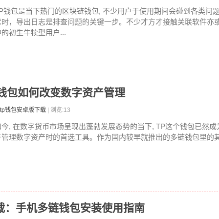
TP钱包是当下热门的区块链钱包, 不少用户于使用期间会碰到各类问
常时，导出日志是排查问题的关键一步。不少才方才接触关联软件亦
中的初生牛犊型用户...
P钱包如何改变数字资产管理
tp钱包安卓版下载
| 浏览:13
如今, 在数字货币市场呈现出蓬勃发展态势的当下, TP这个钱包已然
于管理数字资产时的首选工具。作为国内较早就推出的多链钱包里的其中
卓版下载：手机多链钱包安装使用指南