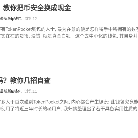
提现？教你把币安全换成现金
最新版tp钱包
| 浏览:12
存有TokenPocket钱包的人士, 最为在意的便是怎样将手中所拥有的
实实在在的货币, 没错, 就是真金白银。这个去中心化的钱包, 其自身并不
安全吗？教你几招自查
最新版tp钱包
| 浏览:11
多人于首次碰到TokenPocket之际, 内心都会产生疑虑: 此钱包究竟
为使用了将近三年时长的老用户, 我归纳整理出了若干具备实用性质的自