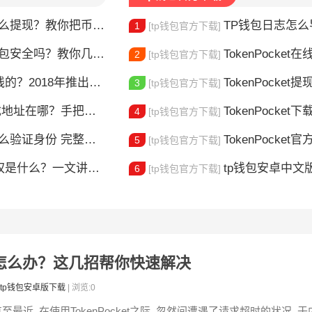
么提现？教你把币安全换成现金
TP钱包日志怎么导出？
1
[tp钱包官方下载]
t钱包安全吗？教你几招自查
TokenPocket在线客服
2
[tp钱包官方下载]
018年推出的多链钱包全解析
TokenPocket提现到账要多久
3
[tp钱包官方下载]
在哪？手把手教你安全下载
TokenPocket下载图
4
[tp钱包官方下载]
整教程分享 手把手教你完成KYC认证流程
TokenPocket官方认证
5
[tp钱包官方下载]
是什么？一文讲清楚
tp钱包安卓中文版怎
6
[tp钱包官方下载]
求超时怎么办？这几招帮你快速解决
tp钱包安卓版下载
| 浏览:0
至最近, 在使用TokenPocket之际, 忽然间遭遇了请求超时的状况, 