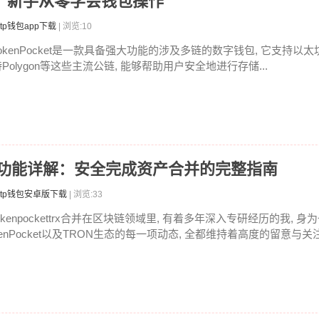
教程：新手从零学会钱包操作
tp钱包app下载
| 浏览:10
okenPocket是一款具备强大功能的涉及多链的数字钱包, 它支持以太坊,
Polygon等这些主流公链, 能够帮助用户安全地进行存储...
RX合并功能详解：安全完成资产合并的完整指南
tp钱包安卓版下载
| 浏览:33
okenpockettrx合并在区块链领域里, 有着多年深入专研经历的我, 身为
enPocket以及TRON生态的每一项动态, 全都维持着高度的留意与关注。