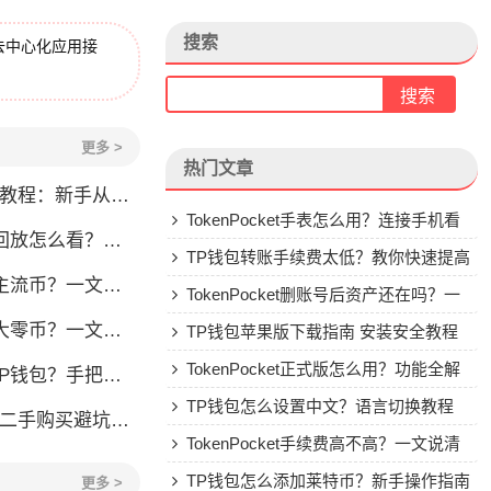
搜索
去中心化应用接
更多 >
热门文章
程：新手从零学会钱包操作
TokenPocket手表怎么用？连接手机看
看？一文教你轻松找回
行情教程
TP钱包转账手续费太低？教你快速提高
流币？一文看懂
Gas费
TokenPocket删账号后资产还在吗？一
？一文教你轻松操作
文讲清楚
TP钱包苹果版下载指南 安装安全教程
TokenPocket正式版怎么用？功能全解
手把手教你安全转入
析与安全使用指南
TP钱包怎么设置中文？语言切换教程
刀锋二手购买避坑指南
TokenPocket手续费高不高？一文说清
楚
TP钱包怎么添加莱特币？新手操作指南
更多 >