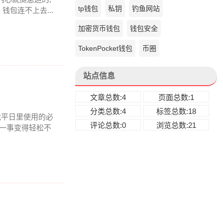
tp钱包
私钥
钓鱼网站
包连不上去...
加密货币钱包
钱包安全
TokenPocket钱包
币圈
站点信息
文章总数:4
页面总数:1
分类总数:4
标签总数:18
我平日里使用的必
评论总数:0
浏览总数:21
理一事变得轻松不