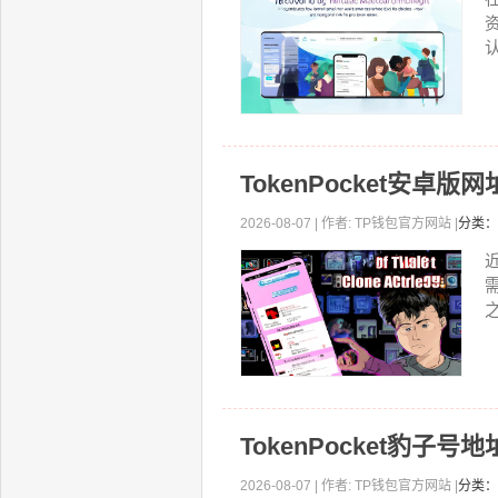
认
TokenPocket安
2026-08-07 | 作者: TP钱包官方网站 |
分类：
近
之
TokenPocket豹
2026-08-07 | 作者: TP钱包官方网站 |
分类：