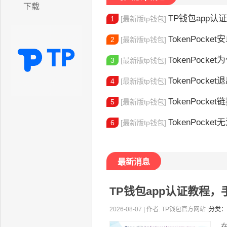
下载
TP钱包app认证教程
1
[最新版tp钱包]
TokenPocket安卓
2
[最新版tp钱包]
TokenPocket为
3
[最新版tp钱包]
TokenPocket退出
4
[最新版tp钱包]
TokenPocket
5
[最新版tp钱包]
TokenPocket无法
6
[最新版tp钱包]
最新消息
TP钱包app认证教程
2026-08-07 | 作者: TP钱包官方网站 |
分类：