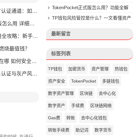
楚
TokenPocket正式版怎么用？功能全解
通道：如何找到真正的官方渠道
析与安全使用指南
TP钱包风险管控是什么？一文看懂资产
么用 详细安装教程
安全核心
最新留言
略：新手也能快速上手掌握
币燃烧最值钱？
标签列表
如何安全快速登陆平台
TP钱包
加密货币
资产管理
热钱包
名认证与灰产风险全解析
资产安全
TokenPocket
多链钱包
数字资产管理
区块链
去中心化
数字资产
手续费
区块链网络
Gas费
转账
去中心化钱包
转账手续费
助记词
数字货币
易的时候, 在进行