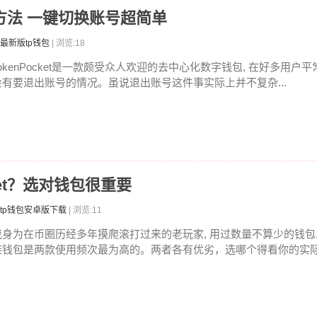
登录方法 一键切换账号超简单
最新版tp钱包
| 浏览:18
TokenPocket是一款颇受众人欢迎的去中心化数字钱包, 在好多用户平
会有要退出账号的情况。虽说退出账号这件事实际上并不复杂...
ket？选对钱包很重要
tp钱包安卓版下载
| 浏览:11
我身为在币圈历经多年摸爬滚打过来的老玩家, 用过数量不算少的钱包,
链钱包是两款使用频次最为高的。两者各有优劣，选哪个得看你的实际需