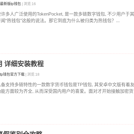
最新版tp钱包
| 浏览:16
许多人广泛使用的TokenPocket, 是一款多链数字钱包, 不少用户于
听闻“热钱包”这般的说法。那它到底为什么被归类为热钱包？...
用 详细安装教程
tp钱包官方下载
| 浏览:18
具备支持多链特性的一款数字货币钱包是TP钱包, 其安卓中文版有着友
功能方面较为齐全, 从而深受国内用户的喜爱。面对才开始接触加密货币