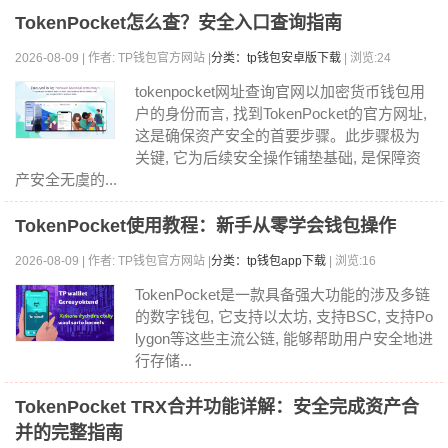
TokenPocket怎么查？安全入口查询指南
2026-08-09 | 作者: TP钱包官方网站 |
分类：tp钱包安卓版下载
| 浏览:24
tokenpocket网址查询官网以加密货币钱包用
户的身份而言, 找到TokenPocket的官方网址,
这是确保资产安全的首要步骤。此步骤极为
关键, 它为后续安全操作铺垫基础, 是保障资
产安全无虞的...
TokenPocket使用教程：新手从零学会钱包操作
2026-08-09 | 作者: TP钱包官方网站 |
分类：tp钱包app下载
| 浏览:16
TokenPocket是一款具备强大功能的涉及多链
的数字钱包, 它支持以太坊, 支持BSC, 支持Po
lygon等这些主流公链, 能够帮助用户安全地进
行存储...
TokenPocket TRX合并功能详解：安全完成资产合
并的完整指南