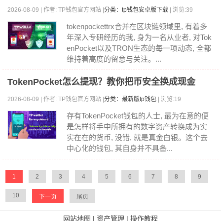
2026-08-09 | 作者: TP钱包官方网站 |
分类：tp钱包安卓版下载
| 浏览:39
tokenpockettrx合并在区块链领域里, 有着多
年深入专研经历的我, 身为一名从业者, 对Tok
enPocket以及TRON生态的每一项动态, 全都
维持着高度的留意与关注。...
TokenPocket怎么提现？教你把币安全换成现金
2026-08-09 | 作者: TP钱包官方网站 |
分类：最新版tp钱包
| 浏览:19
存有TokenPocket钱包的人士, 最为在意的便
是怎样将手中所拥有的数字资产转换成为实
实在在的货币, 没错, 就是真金白银。这个去
中心化的钱包, 其自身并不具备...
1
2
3
4
5
6
7
8
9
10
下一页
尾页
网站地图
|
资产管理
|
操作教程