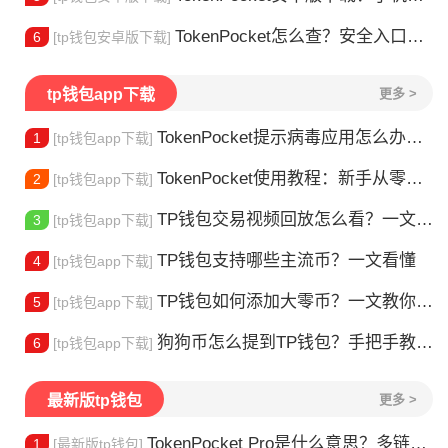
TokenPocket怎么查？安全入口查询指南
6
[tp钱包安卓版下载]
tp钱包app下载
更多 >
TokenPocket提示病毒应用怎么办？原因全解析
1
[tp钱包app下载]
TokenPocket使用教程：新手从零学会钱包操作
2
[tp钱包app下载]
TP钱包交易视频回放怎么看？一文教你轻松找回
3
[tp钱包app下载]
TP钱包支持哪些主流币？一文看懂
4
[tp钱包app下载]
TP钱包如何添加大零币？一文教你轻松操作
5
[tp钱包app下载]
狗狗币怎么提到TP钱包？手把手教你安全转入
6
[tp钱包app下载]
最新版tp钱包
更多 >
TokenPocket Pro是什么意思？多链钱包新手指南
1
[最新版tp钱包]