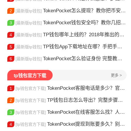
TokenPocket怎么提现？教你把币安全换成现金
2
[最新版tp钱包]
TokenPocket钱包安全吗？教你几招自查
3
[最新版tp钱包]
TP钱包哪年上线的？2018年推出的多链钱包全解析
4
[最新版tp钱包]
TP钱包App下载地址在哪？手把手教你安全下载
5
[最新版tp钱包]
TokenPocket怎么验证身份 完整教程分享 手把手教你完成KYC认证流程
6
[最新版tp钱包]
tp钱包官方下载
更多 >
TokenPocket客服电话是多少？官方热线查询
1
[tp钱包官方下载]
TP钱包日志怎么导出？完整步骤教你轻松获取
2
[tp钱包官方下载]
TokenPocket在线客服怎么找？人工客服快速接入攻略
3
[tp钱包官方下载]
TokenPocket提现到账要多久？别把钱包当银行，看完这篇就懂了
4
[tp钱包官方下载]