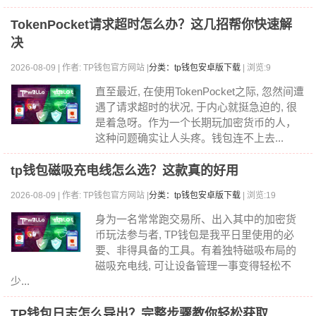
TokenPocket请求超时怎么办？这几招帮你快速解
决
2026-08-09 | 作者: TP钱包官方网站 |
分类：tp钱包安卓版下载
| 浏览:9
直至最近, 在使用TokenPocket之际, 忽然间遭
遇了请求超时的状况, 于内心就挺急迫的, 很
是着急呀。作为一个长期玩加密货币的人，
这种问题确实让人头疼。钱包连不上去...
tp钱包磁吸充电线怎么选？这款真的好用
2026-08-09 | 作者: TP钱包官方网站 |
分类：tp钱包安卓版下载
| 浏览:19
身为一名常常跑交易所、出入其中的加密货
币玩法参与者, TP钱包是我平日里使用的必
要、非得具备的工具。有着独特磁吸布局的
磁吸充电线, 可让设备管理一事变得轻松不
少...
TP钱包日志怎么导出？完整步骤教你轻松获取