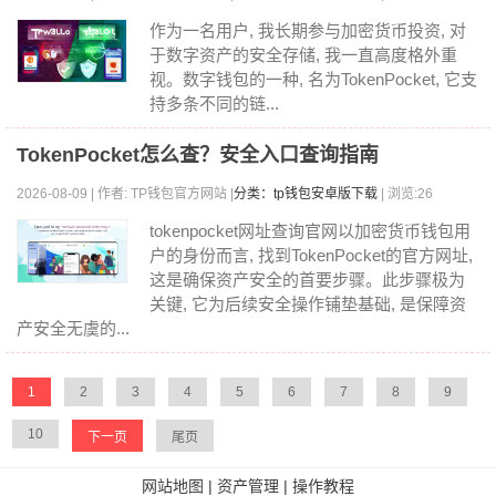
作为一名用户, 我长期参与加密货币投资, 对
于数字资产的安全存储, 我一直高度格外重
视。数字钱包的一种, 名为TokenPocket, 它支
持多条不同的链...
TokenPocket怎么查？安全入口查询指南
2026-08-09 | 作者: TP钱包官方网站 |
分类：tp钱包安卓版下载
| 浏览:26
tokenpocket网址查询官网以加密货币钱包用
户的身份而言, 找到TokenPocket的官方网址,
这是确保资产安全的首要步骤。此步骤极为
关键, 它为后续安全操作铺垫基础, 是保障资
产安全无虞的...
1
2
3
4
5
6
7
8
9
10
下一页
尾页
网站地图
|
资产管理
|
操作教程