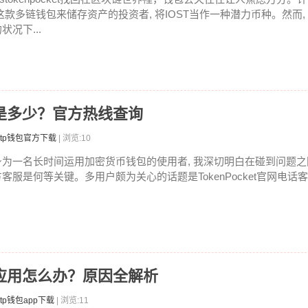
t这款多链钱包来储存资产的投资者, 将IOST当作一种潜力币种。然而,
状况下...
电话是多少？官方热线查询
tp钱包官方下载
| 浏览:10
身为一名长时间运用加密货币钱包的使用者, 我深切明白在碰到问题
方客服是何等关键。多用户颇为关心的话题是TokenPocket官网电话客服
病毒应用怎么办？原因全解析
tp钱包app下载
| 浏览:11