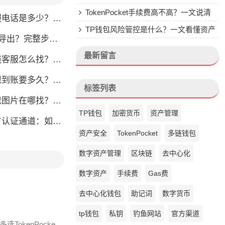
TokenPocket手续费高不高？一文说清
电话是多少？官方热线查询
楚
TP钱包风险管控是什么？一文看懂资产
完整步骤教你轻松获取
安全核心
最新留言
怎么找？人工客服快速接入攻略
？别把钱包当银行，看完这篇就懂了
标签列表
片在哪找？官方渠道最靠谱
TP钱包
加密货币
资产管理
通道：如何找到真正的官方渠道
资产安全
TokenPocket
多链钱包
数字资产管理
区块链
去中心化
数字资产
手续费
Gas费
去中心化钱包
助记词
数字货币
tp钱包
私钥
钓鱼网站
官方渠道
TokenPocke