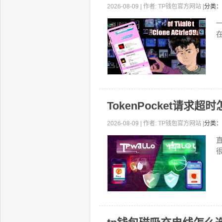
2026-08-09 | 作者: TP钱包官方网站 |
分类：
一
TokenPocket请
2026-08-09 | 作者: TP钱包官方网站 |
分类：
直