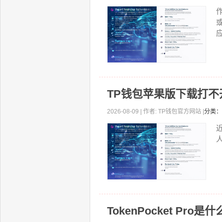
应
TP钱包苹果版下载打
2026-08-09 | 作者: TP钱包官方网站 |
分类：
TokenPocket P