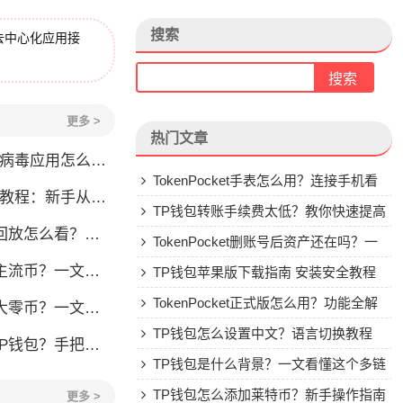
搜索
去中心化应用接
更多 >
热门文章
毒应用怎么办？原因全解析
TokenPocket手表怎么用？连接手机看
程：新手从零学会钱包操作
行情教程
TP钱包转账手续费太低？教你快速提高
看？一文教你轻松找回
Gas费
TokenPocket删账号后资产还在吗？一
流币？一文看懂
文讲清楚
TP钱包苹果版下载指南 安装安全教程
TokenPocket正式版怎么用？功能全解
？一文教你轻松操作
析与安全使用指南
TP钱包怎么设置中文？语言切换教程
手把手教你安全转入
TP钱包是什么背景？一文看懂这个多链
钱包的来头
TP钱包怎么添加莱特币？新手操作指南
更多 >