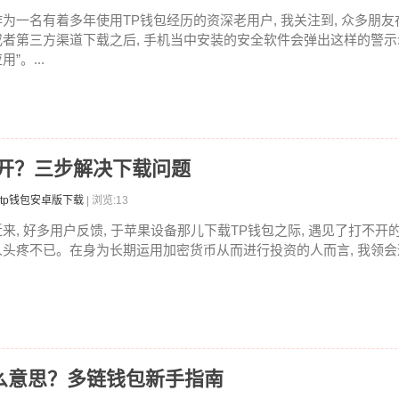
作为一名有着多年使用TP钱包经历的资深老用户, 我关注到, 众多朋
或者第三方渠道下载之后, 手机当中安装的安全软件会弹出这样的警示:
用”。...
不开？三步解决下载问题
tp钱包安卓版下载
| 浏览:13
近来, 好多用户反馈, 于苹果设备那儿下载TP钱包之际, 遇见了打不开的
人头疼不已。在身为长期运用加密货币从而进行投资的人而言, 我领会这
ro是什么意思？多链钱包新手指南