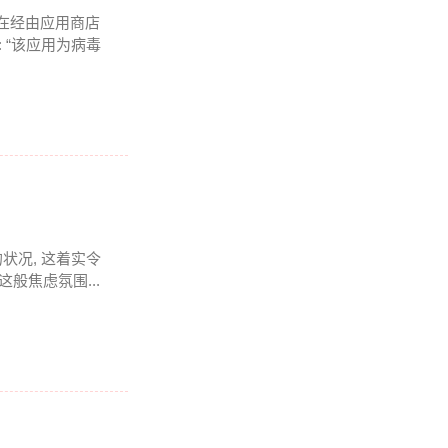
友在经由应用商店
 “该应用为病毒
状况, 这着实令
般焦虑氛围...