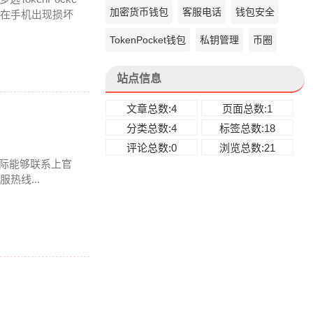
加密货币钱包
客服电话
钱包安全
 在手机出现损坏
TokenPocket钱包
私钥管理
币圈
站点信息
文章总数:4
页面总数:1
分类总数:4
标签总数:18
评论总数:0
浏览总数:21
之际能够联系上官
热线...