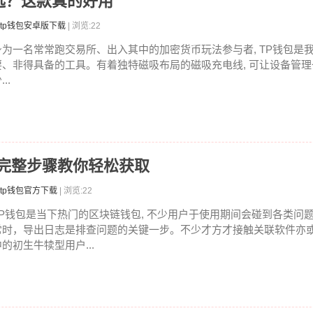
选？这款真的好用
tp钱包安卓版下载
| 浏览:22
身为一名常常跑交易所、出入其中的加密货币玩法参与者, TP钱包是
要、非得具备的工具。有着独特磁吸布局的磁吸充电线, 可让设备管
...
？完整步骤教你轻松获取
tp钱包官方下载
| 浏览:22
TP钱包是当下热门的区块链钱包, 不少用户于使用期间会碰到各类问
常时，导出日志是排查问题的关键一步。不少才方才接触关联软件亦
中的初生牛犊型用户...