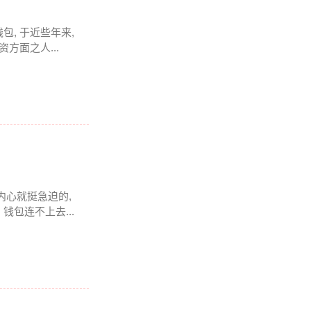
钱包, 于近些年来,
方面之人...
于内心就挺急迫的,
包连不上去...