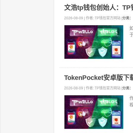
文浩tp钱包创始人：T
2026-08-09 | 作者: TP钱包官方网站 |
分类：
TokenPocket安
2026-08-09 | 作者: TP钱包官方网站 |
分类：
视