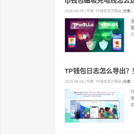
tp钱包磁吸充电线怎么
2026-08-09 | 作者: TP钱包官方网站 |
分类：
少
TP钱包日志怎么导出
2026-08-09 | 作者: TP钱包官方网站 |
分类：